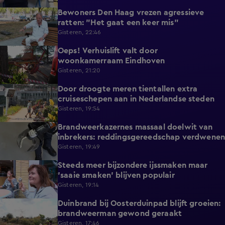
Bewoners Den Haag vrezen agressieve
1:54
ratten: "Het gaat een keer mis"
Gisteren, 22:46
Oeps! Verhuislift valt door
0:58
woonkamerraam Eindhoven
Gisteren, 21:20
Door droogte meren tientallen extra
2:11
cruiseschepen aan in Nederlandse steden
Gisteren, 19:54
Brandweerkazernes massaal doelwit van
1:49
inbrekers: reddingsgereedschap verdwenen
Gisteren, 19:49
Steeds meer bijzondere ijssmaken maar
1:17
'saaie smaken' blijven populair
Gisteren, 19:14
Duinbrand bij Oosterduinpad blijft groeien:
1:46
brandweerman gewond geraakt
Gisteren, 17:46