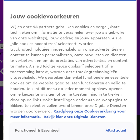
Jouw cookievoorkeuren
Wij en onze
28
partners gebruiken cookies en vergelijkbare
technieken om informatie te verzamelen over jou als gebruiker
van onze website(s), jouw gedrag en jouw apparaten. Als je
„Alle cookies accepteren” selecteert, worden
Uitzending Gemist
Populaire programma's
Zenders
Genres
trackingtechnologieën ingeschakeld om onze advertenties en
Clips
Films
Radio
Smart TV inlog
Shop
content te kunnen personaliseren, onze producten en diensten
te verbeteren en om de prestaties van advertenties en content
Volg KIJK
te meten. Als je „Huidige keuze opslaan” selecteert of je
toestemming intrekt, worden deze trackingtechnologieën
uitgeschakeld. We gebruiken dan enkel functionele en essentiële
Zoeken
cookies om de website goed te laten functioneren en veilig te
houden. Je kunt dit menu op ieder moment opnieuw openen
om je keuzes te wijzigen of om je toestemming in te trekken
door op de link Cookie-instellingen onder aan de webpagina te
Home
Uitzending Gemist
Programma's
De Bondgenoten
De
klikken. Je selecties zullen overal binnen onze Digitale Diensten
Oranjezomer
Livestreams
Shop
worden doorgevoerd.
Raadpleeg onze Cookieverklaring voor
meer informatie.
Bekijk hier onze Digitale Diensten.
Hart van Nederland - Late Editie
Altijd actief
Functioneel & Essentieel
Kabinet wil speciale OV-pas voor minima
28 apr 2025, 07:54