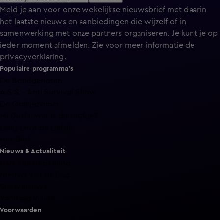
Meld je aan voor onze wekelijkse nieuwsbrief met daarin
het laatste nieuws en aanbiedingen die wijzelf of in
samenwerking met onze partners organiseren. Je kunt je op
ieder moment afmelden. Zie voor meer informatie de
privacyverklaring
.
Populaire programma's
De Bondgenoten
A.S.S. - Anti Survival Show
De Oranjezomer
Mi Dushi: wat is dan liefde?
Lang Leve de Liefde
Het Blok
Nieuws & Actualiteit
Hart van Nederland
Nieuws van de Dag
Shownieuws
Vandaag Inside
Voorwaarden