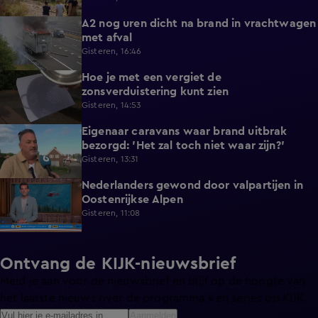
A2 nog uren dicht na brand in vrachtwagen
0:41
met afval
Gisteren, 16:46
Hoe je met een vergiet de
1:21
zonsverduistering kunt zien
Gisteren, 14:53
Eigenaar caravans waar brand uitbrak
2:14
bezorgd: 'Het zal toch niet waar zijn?'
Gisteren, 13:31
Nederlanders gewond door valpartijen in
0:34
Oostenrijkse Alpen
Gisteren, 11:08
Ontvang de KIJK-nieuwsbrief
Meld je aan voor de nieuwsbrief en blijf op de hoogte van
het laatste nieuws over de programma’s en series op KIJK.
Aanmelden