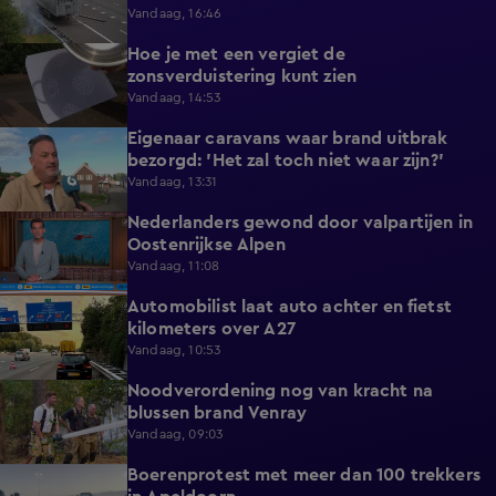
Vandaag, 16:46
Hoe je met een vergiet de
1:21
zonsverduistering kunt zien
Vandaag, 14:53
Eigenaar caravans waar brand uitbrak
2:14
bezorgd: 'Het zal toch niet waar zijn?'
Vandaag, 13:31
Nederlanders gewond door valpartijen in
0:34
Oostenrijkse Alpen
Vandaag, 11:08
Automobilist laat auto achter en fietst
0:39
kilometers over A27
Vandaag, 10:53
Noodverordening nog van kracht na
1:14
blussen brand Venray
Vandaag, 09:03
Boerenprotest met meer dan 100 trekkers
0:54