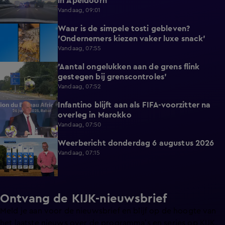
in Apeldoorn
Vandaag, 09:01
Waar is de simpele tosti gebleven?
0:51
'Ondernemers kiezen vaker luxe snack'
Vandaag, 07:55
'Aantal ongelukken aan de grens flink
1:07
gestegen bij grenscontroles'
Vandaag, 07:52
Infantino blijft aan als FIFA-voorzitter na
0:29
overleg in Marokko
Vandaag, 07:50
Weerbericht donderdag 6 augustus 2026
2:20
Vandaag, 07:15
Ontvang de KIJK-nieuwsbrief
Meld je aan voor de nieuwsbrief en blijf op de hoogte van
het laatste nieuws over de programma’s en series op KIJK.