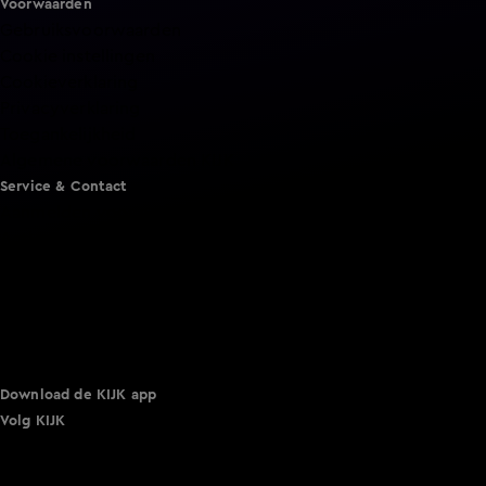
Voorwaarden
Gebruiksvoorwaarden
Cookie instellingen
Cookieverklaring
Privacyverklaring
Toegankelijkheid
Algemene voorwaarden KIJK
Service & Contact
Aanmelden voor een programma
Acties
Adverteren
Smart TV inlog
Over KIJK
Vacatures
Klantenservice
Download de KIJK app
Volg KIJK
©
2026 Talpa Network. Alle rechten voorbehouden. Geen
tekst- en datamining.