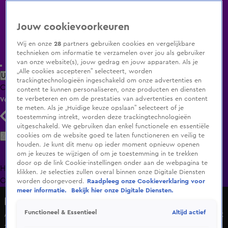
Jouw cookievoorkeuren
Wij en onze
28
partners gebruiken cookies en vergelijkbare
technieken om informatie te verzamelen over jou als gebruiker
van onze website(s), jouw gedrag en jouw apparaten. Als je
„Alle cookies accepteren” selecteert, worden
Uitzending Gemist
Populaire programma's
Zenders
Genres
trackingtechnologieën ingeschakeld om onze advertenties en
Clips
Films
Radio
Smart TV inlog
Shop
content te kunnen personaliseren, onze producten en diensten
te verbeteren en om de prestaties van advertenties en content
Volg KIJK
te meten. Als je „Huidige keuze opslaan” selecteert of je
toestemming intrekt, worden deze trackingtechnologieën
uitgeschakeld. We gebruiken dan enkel functionele en essentiële
Zoeken
cookies om de website goed te laten functioneren en veilig te
houden. Je kunt dit menu op ieder moment opnieuw openen
om je keuzes te wijzigen of om je toestemming in te trekken
door op de link Cookie-instellingen onder aan de webpagina te
Home
Uitzending Gemist
Programma's
De Bondgenoten
De
klikken. Je selecties zullen overal binnen onze Digitale Diensten
Oranjezomer
Livestreams
Shop
worden doorgevoerd.
Raadpleeg onze Cookieverklaring voor
meer informatie.
Bekijk hier onze Digitale Diensten.
Hart van Nederland - Late Editie
Altijd actief
Functioneel & Essentieel
Auto te water in Drenthe, persoon zwaargewond naar het
ziekenhuis