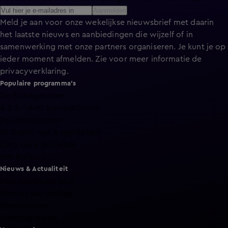
Aanmelden
Meld je aan voor onze wekelijkse nieuwsbrief met daarin
het laatste nieuws en aanbiedingen die wijzelf of in
samenwerking met onze partners organiseren. Je kunt je op
ieder moment afmelden. Zie voor meer informatie de
privacyverklaring
.
Populaire programma's
De Bondgenoten
A.S.S. - Anti Survival Show
De Oranjezomer
Mi Dushi: wat is dan liefde?
Lang Leve de Liefde
Het Blok
Nieuws & Actualiteit
Hart van Nederland
Nieuws van de Dag
Shownieuws
Vandaag Inside