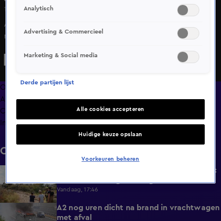
Analytisch
10 mei 2025, 09:22
Auto te water in Erica, Drenthe. Persoon ernstig gewond
Advertising & Commercieel
naar ziekenhuis. Politie onderzoekt het ongeval.
Marketing & Social media
Derde partijen lijst
Overzicht
Afleveringen
Alle cookies accepteren
Clips
Info
Huidige keuze opslaan
Clips
Voorkeuren beheren
Duinbrand bij Oosterduinpad blijft groeien:
1:46
brandweerman gewond geraakt
Vandaag, 17:46
A2 nog uren dicht na brand in vrachtwagen
0:41
met afval