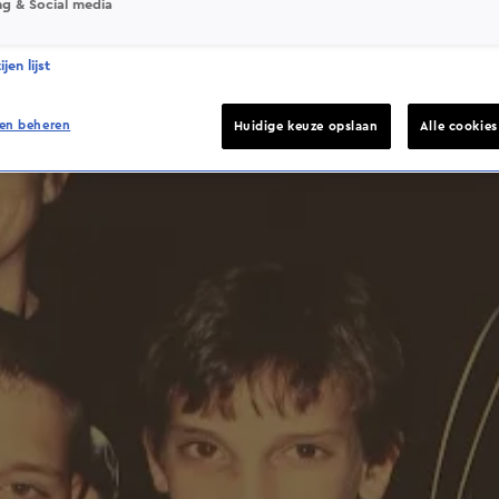
ng & Social media
jen lijst
en beheren
Huidige keuze opslaan
Alle cookie