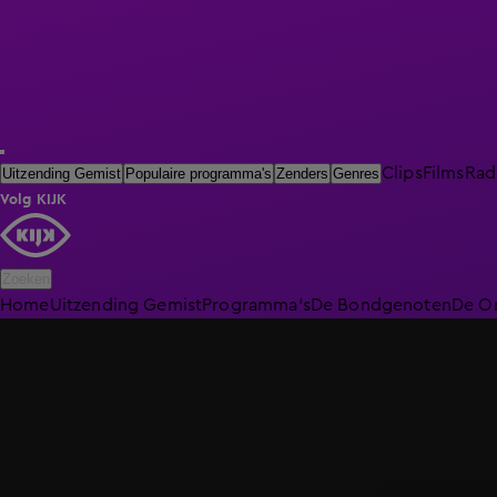
Clips
Films
Rad
Uitzending Gemist
Populaire programma's
Zenders
Genres
Volg KIJK
Zoeken
Home
Uitzending Gemist
Programma's
De Bondgenoten
De O