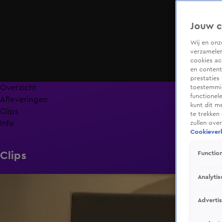
Jouw c
Wij en on
verzamelen
cookies ac
en content
prestaties
Overzicht
toestemmin
functionel
Afleveringen
kunt dit m
Clips
te trekken
Info
zullen ove
Cookieverk
Clips
Function
Analytis
1:59
Adverti