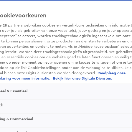
ookievoorkeuren
ze
28
partners gebruiken cookies en vergelijkbare technieken om informatie 
 over jou als gebruiker van onze website(s), jouw gedrag en jouw apparaten.
cepteren” selecteert, worden trackingtechnologieën ingeschakeld om onze 
 te kunnen personaliseren, onze producten en diensten te verbeteren en o
 van advertenties en content te meten. Als je „Huidige keuze opslaan” selecte
g intrekt, worden deze trackingtechnologieën uitgeschakeld. We gebruike
e en essentiële cookies om de website goed te laten functioneren en veilig 
enu op ieder moment opnieuw openen om je keuzes te wijzigen of om je t
 door op de link Cookie-instellingen onder aan de webpagina te klikken. Je s
ral binnen onze Digitale Diensten worden doorgevoerd.
Raadpleeg onze
laring voor meer informatie.
Bekijk hier onze Digitale Diensten.
eel & Essentieel
ch
sing & Commercieel