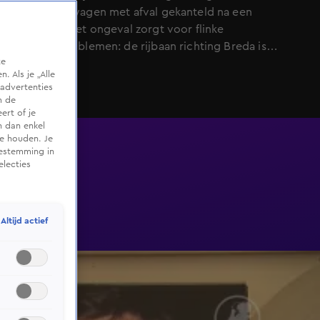
een vrachtwagen met afval gekanteld na een
klapband. Het ongeval zorgt voor flinke
verkeersproblemen: de rijbaan richting Breda is
te
volledig afgesloten. De vrachtwagen raakte na de
 Als je „Alle
klapband de vangrail en kwam op z’n zijkant tot
advertenties
stilstand
m de
ert of je
n dan enkel
te houden. Je
oestemming in
electies
Altijd actief