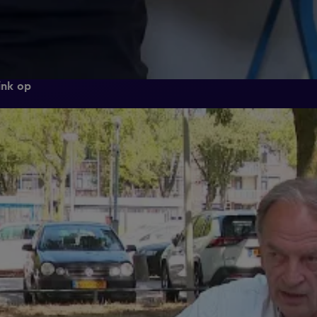
ink op