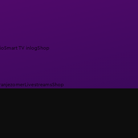
io
Smart TV inlog
Shop
ranjezomer
Livestreams
Shop