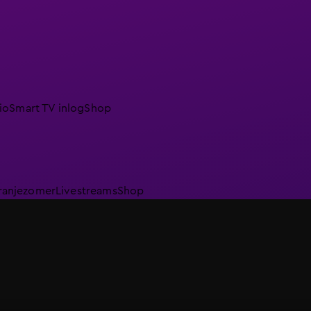
io
Smart TV inlog
Shop
ranjezomer
Livestreams
Shop