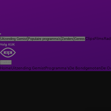
Clips
Films
Rad
Uitzending Gemist
Populaire programma's
Zenders
Genres
Volg KIJK
Zoeken
Home
Uitzending Gemist
Programma's
De Bondgenoten
De O