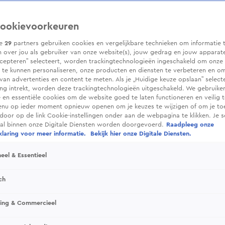
ookievoorkeuren
ze
29
partners gebruiken cookies en vergelijkbare technieken om informatie 
 over jou als gebruiker van onze website(s), jouw gedrag en jouw apparaten.
cepteren” selecteert, worden trackingtechnologieën ingeschakeld om onze 
 te kunnen personaliseren, onze producten en diensten te verbeteren en o
 van advertenties en content te meten. Als je „Huidige keuze opslaan” selecte
g intrekt, worden deze trackingtechnologieën uitgeschakeld. We gebruike
e en essentiële cookies om de website goed te laten functioneren en veilig 
enu op ieder moment opnieuw openen om je keuzes te wijzigen of om je t
 door op de link Cookie-instellingen onder aan de webpagina te klikken. Je s
ral binnen onze Digitale Diensten worden doorgevoerd.
Raadpleeg onze
laring voor meer informatie.
Bekijk hier onze Digitale Diensten.
eel & Essentieel
ch
sing & Commercieel