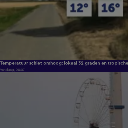
Temperatuur schiet omhoog: lokaal 32 graden en tropisch
Vandaag, 08:07
0:36