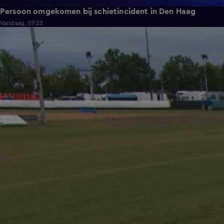
Persoon omgekomen bij schietincident in Den Haag
Vandaag, 07:23
1:54