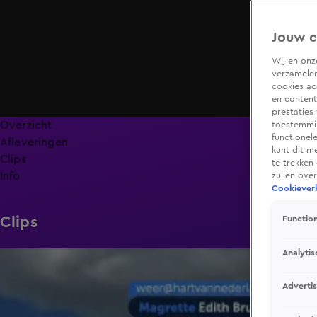
Jouw c
Wij en on
verzamelen
cookies ac
en content
prestaties
Overzicht
toestemmin
functionel
Afleveringen
kunt dit m
Clips
te trekken
Info
zullen ove
Cookieverk
Clips
Function
Analytis
1:03
Adverti