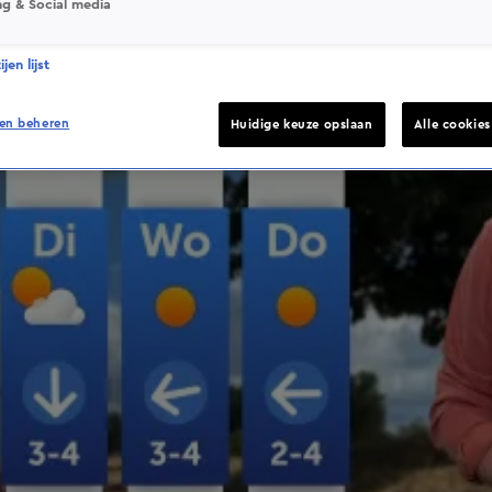
ng & Social media
jen lijst
en beheren
Huidige keuze opslaan
Alle cookie