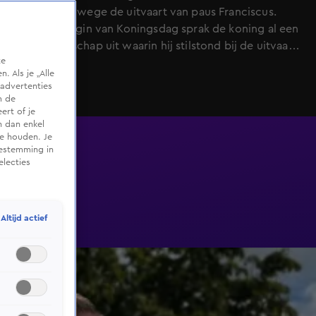
normaal vanwege de uitvaart van paus Franciscus.
Voor het begin van Koningsdag sprak de koning al een
videoboodschap uit waarin hij stilstond bij de uitvaart
te
van paus Franciscus.
 Als je „Alle
advertenties
m de
ert of je
n dan enkel
te houden. Je
oestemming in
electies
Altijd actief