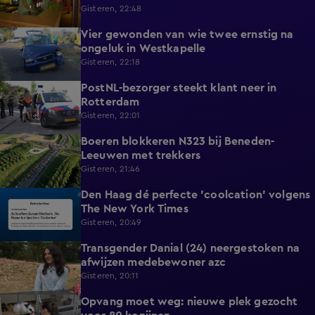
Gisteren, 22:48
Vier gewonden van wie twee ernstig na
0:30
ongeluk in Westkapelle
Gisteren, 22:18
PostNL-bezorger steekt klant neer in
0:26
Rotterdam
Gisteren, 22:01
Boeren blokkeren N323 bij Beneden-
0:33
Leeuwen met trekkers
Gisteren, 21:46
Den Haag dé perfecte 'coolcation' volgens
1:37
The New York Times
Gisteren, 20:49
Transgender Danial (24) neergestoken na
2:04
afwijzen medebewoner azc
Gisteren, 20:11
Opvang moet weg: nieuwe plek gezocht
1:56