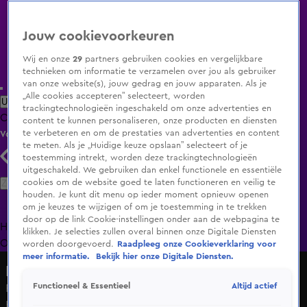
Jouw cookievoorkeuren
Wij en onze
29
partners gebruiken cookies en vergelijkbare
technieken om informatie te verzamelen over jou als gebruiker
van onze website(s), jouw gedrag en jouw apparaten. Als je
„Alle cookies accepteren” selecteert, worden
Uitzending Gemist
Populaire programma's
Zenders
Genres
trackingtechnologieën ingeschakeld om onze advertenties en
Clips
Films
Radio
Smart TV inlog
Shop
content te kunnen personaliseren, onze producten en diensten
te verbeteren en om de prestaties van advertenties en content
Volg KIJK
te meten. Als je „Huidige keuze opslaan” selecteert of je
toestemming intrekt, worden deze trackingtechnologieën
uitgeschakeld. We gebruiken dan enkel functionele en essentiële
Zoeken
cookies om de website goed te laten functioneren en veilig te
houden. Je kunt dit menu op ieder moment opnieuw openen
om je keuzes te wijzigen of om je toestemming in te trekken
door op de link Cookie-instellingen onder aan de webpagina te
Home
Uitzending Gemist
Programma's
De Bondgenoten
De
klikken. Je selecties zullen overal binnen onze Digitale Diensten
Oranjezomer
Livestreams
Shop
worden doorgevoerd.
Raadpleeg onze Cookieverklaring voor
meer informatie.
Bekijk hier onze Digitale Diensten.
Hart van Nederland - Late Editie
Altijd actief
Functioneel & Essentieel
Rutte opent public forum van NAVO-top in thuisstad Den
Haag