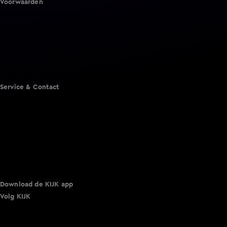
Voorwaarden
Gebruiksvoorwaarden
Cookie instellingen
Cookieverklaring
Privacyverklaring
Toegankelijkheid
Algemene voorwaarden KIJK
Service & Contact
Aanmelden voor een programma
Acties
Adverteren
Smart TV inlog
Over KIJK
Vacatures
Klantenservice
Download de KIJK app
Volg KIJK
©
2026 Talpa Network. Alle rechten voorbehouden. Geen
tekst- en datamining.