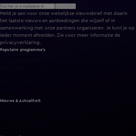
Aanmelden
Meld je aan voor onze wekelijkse nieuwsbrief met daarin
het laatste nieuws en aanbiedingen die wijzelf of in
samenwerking met onze partners organiseren. Je kunt je op
ieder moment afmelden. Zie voor meer informatie de
privacyverklaring
.
Populaire programma's
De Bondgenoten
A.S.S. - Anti Survival Show
De Oranjezomer
Mi Dushi: wat is dan liefde?
Lang Leve de Liefde
Het Blok
Nieuws & Actualiteit
Hart van Nederland
Nieuws van de Dag
Shownieuws
Vandaag Inside