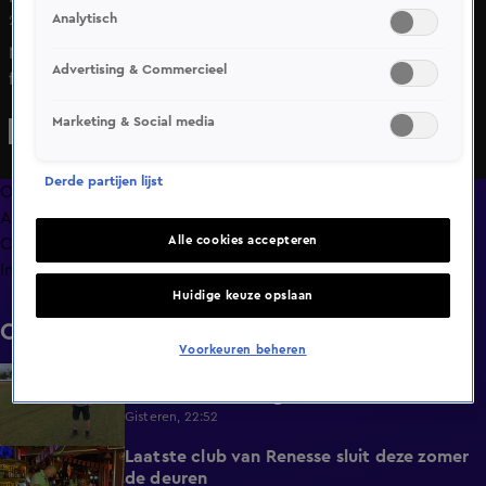
Analytisch
24 juni 2025, 12:00
NAVO-topman Mark Rutte heeft het zogenoemde public
Advertising & Commercieel
forum van de NAVO-top in Den Haag afgetrapt met een
vraagsessie van burgers uit de alliantie. Hij benadrukte
Marketing & Social media
trots te zijn dat de top in zijn thuisstad wordt
georganiseerd.
Derde partijen lijst
Overzicht
Afleveringen
Alle cookies accepteren
Clips
Info
Huidige keuze opslaan
Clips
Voorkeuren beheren
Overal heeft Nederland last van droogte,
1:54
behalve in deze regio
Gisteren, 22:52
Laatste club van Renesse sluit deze zomer
2:08
de deuren