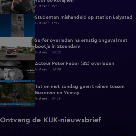
voor 80 konijnen
Gisteren, 19:55
Studenten mishandeld op station Lelystad
1:11
Gisteren, 17:12
Surfer overleden na ernstig ongeval met
0:37
bootje in Steendam
Gisteren, 09:22
Acteur Peter Faber (82) overleden
0:59
Gisteren, 08:08
Tot en met zondag geen treinen tussen
0:36
Boxmeer en Venray
Gisteren, 07:59
Ontvang de KIJK-nieuwsbrief
Meld je aan voor de nieuwsbrief en blijf op de hoogte van
het laatste nieuws over de programma’s en series op KIJK.