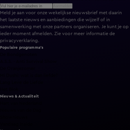
Aanmelden
Meld je aan voor onze wekelijkse nieuwsbrief met daarin
het laatste nieuws en aanbiedingen die wijzelf of in
samenwerking met onze partners organiseren. Je kunt je op
ieder moment afmelden. Zie voor meer informatie de
privacyverklaring
.
Populaire programma's
De Bondgenoten
A.S.S. - Anti Survival Show
De Oranjezomer
Mi Dushi: wat is dan liefde?
Lang Leve de Liefde
Het Blok
Nieuws & Actualiteit
Hart van Nederland
Nieuws van de Dag
Shownieuws
Vandaag Inside