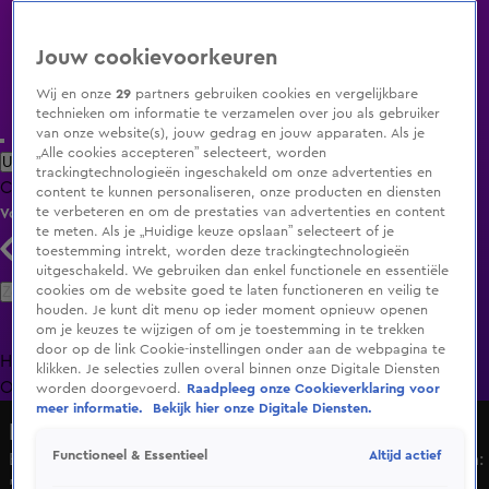
Jouw cookievoorkeuren
Wij en onze
29
partners gebruiken cookies en vergelijkbare
technieken om informatie te verzamelen over jou als gebruiker
van onze website(s), jouw gedrag en jouw apparaten. Als je
„Alle cookies accepteren” selecteert, worden
Uitzending Gemist
Populaire programma's
Zenders
Genres
trackingtechnologieën ingeschakeld om onze advertenties en
Clips
Films
Radio
Smart TV inlog
Shop
content te kunnen personaliseren, onze producten en diensten
te verbeteren en om de prestaties van advertenties en content
Volg KIJK
te meten. Als je „Huidige keuze opslaan” selecteert of je
toestemming intrekt, worden deze trackingtechnologieën
uitgeschakeld. We gebruiken dan enkel functionele en essentiële
Zoeken
cookies om de website goed te laten functioneren en veilig te
houden. Je kunt dit menu op ieder moment opnieuw openen
om je keuzes te wijzigen of om je toestemming in te trekken
door op de link Cookie-instellingen onder aan de webpagina te
Home
Uitzending Gemist
Programma's
De Bondgenoten
De
klikken. Je selecties zullen overal binnen onze Digitale Diensten
Oranjezomer
Livestreams
Shop
worden doorgevoerd.
Raadpleeg onze Cookieverklaring voor
meer informatie.
Bekijk hier onze Digitale Diensten.
Hart van Nederland - Late Editie
Altijd actief
Functioneel & Essentieel
Buurtbewoners Beerta schrikken van ontvoering kinderen:
'Moet er niet aan denken'