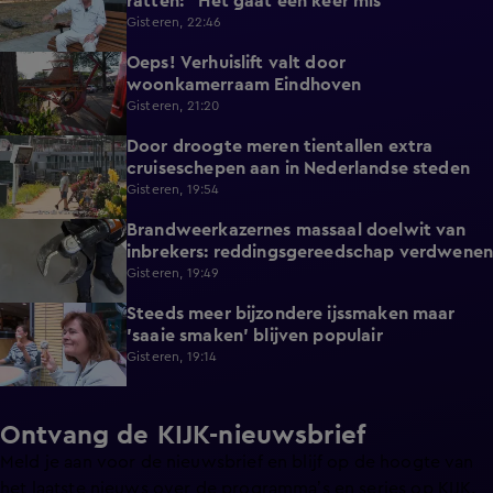
ratten: "Het gaat een keer mis"
Gisteren, 22:46
Oeps! Verhuislift valt door
0:58
woonkamerraam Eindhoven
Gisteren, 21:20
Door droogte meren tientallen extra
2:11
cruiseschepen aan in Nederlandse steden
Gisteren, 19:54
Brandweerkazernes massaal doelwit van
1:49
inbrekers: reddingsgereedschap verdwenen
Gisteren, 19:49
Steeds meer bijzondere ijssmaken maar
1:17
'saaie smaken' blijven populair
Gisteren, 19:14
Ontvang de KIJK-nieuwsbrief
Meld je aan voor de nieuwsbrief en blijf op de hoogte van
het laatste nieuws over de programma’s en series op KIJK.