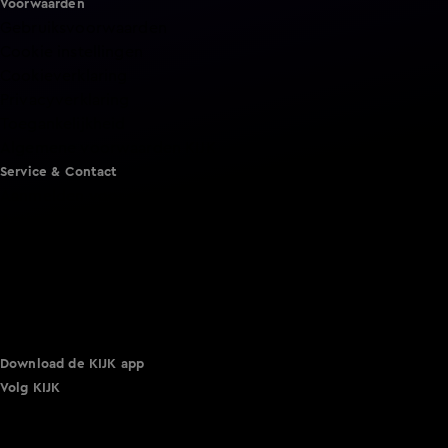
Voorwaarden
Gebruiksvoorwaarden
Cookie instellingen
Cookieverklaring
Privacyverklaring
Toegankelijkheid
Algemene voorwaarden KIJK
Service & Contact
Aanmelden voor een programma
Acties
Adverteren
Smart TV inlog
Over KIJK
Vacatures
Klantenservice
Download de KIJK app
Volg KIJK
©
2026 Talpa Network. Alle rechten voorbehouden. Geen
tekst- en datamining.