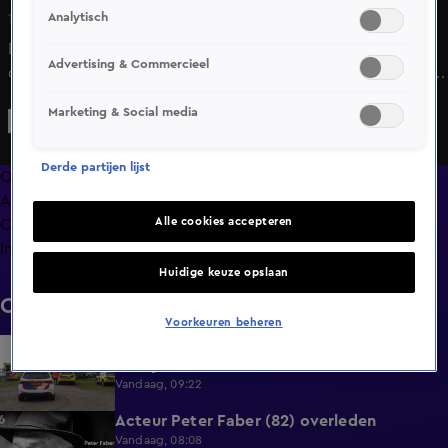
Analytisch
19 mei 2025, 12:40
Er wordt steeds meer bekend over Klaas Bijl, de man die
Advertising & Commercieel
door de politie wordt verdacht van het ontvoeren van zijn
kinderen Jeffrey (10) en Emma (8) uit het Groningse Beerta.
Marketing & Social media
In het dorp is de schrik groot; buurtbewoners leven intens
mee met de kinderen.
Derde partijen lijst
Overzicht
Afleveringen
Alle cookies accepteren
Clips
Info
Huidige keuze opslaan
Clips
Voorkeuren beheren
Surfer overleden na ernstig ongeval met
0:37
bootje in Steendam
Vandaag, 09:22
Acteur Peter Faber (82) overleden
0:59
Vandaag, 08:08