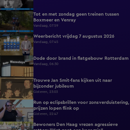
Tot en met zondag geen treinen tussen
0:36
Boxmeer en Venray
Vandaag, 07:59
Weerbericht vrijdag 7 augustus 2026
2:26
Vandaag, 07:45
Dode door brand in flatgebouw Rotterdam
0:37
Vandaag, 06:30
Trouwe Jan Smit-fans kijken uit naar
1:59
bijzonder jubileum
Gisteren, 23:03
Run op eclipsbrillen voor zonsverduistering,
2:06
prijzen lopen flink op
Gisteren, 22:47
Bewoners Den Haag vrezen agressieve
1:54