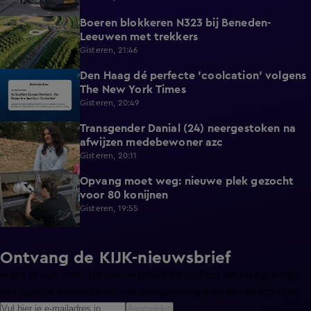
Boeren blokkeren N323 bij Beneden-
0:33
Leeuwen met trekkers
Gisteren, 21:46
Den Haag dé perfecte 'coolcation' volgens
1:37
The New York Times
Gisteren, 20:49
Transgender Danial (24) neergestoken na
2:04
afwijzen medebewoner azc
Gisteren, 20:11
Opvang moet weg: nieuwe plek gezocht
1:56
voor 80 konijnen
Gisteren, 19:55
Ontvang de KIJK-nieuwsbrief
Meld je aan voor de nieuwsbrief en blijf op de hoogte van
het laatste nieuws over de programma’s en series op KIJK.
Aanmelden