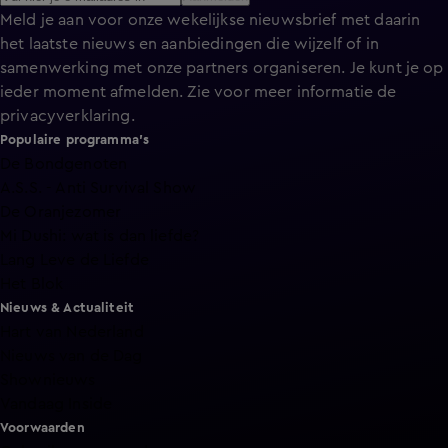
Meld je aan voor onze wekelijkse nieuwsbrief met daarin
het laatste nieuws en aanbiedingen die wijzelf of in
samenwerking met onze partners organiseren. Je kunt je op
ieder moment afmelden. Zie voor meer informatie de
privacyverklaring
.
Populaire programma's
De Bondgenoten
A.S.S. - Anti Survival Show
De Oranjezomer
Mi Dushi: wat is dan liefde?
Lang Leve de Liefde
Het Blok
Nieuws & Actualiteit
Hart van Nederland
Nieuws van de Dag
Shownieuws
Vandaag Inside
Voorwaarden