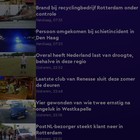
Brand bij recyclingbedrijf Rotterdam onder
0:36
controle
Vandaag, 07:33
Persoon omgekomen bij schietincident in
0:36
Den Haag
Vandaag, 07:23
Overal heeft Nederland last van droogte,
1:54
behalve in deze regio
Gisteren, 22:52
Laatste club van Renesse sluit deze zomer
2:08
de deuren
Gisteren, 22:48
Vier gewonden van wie twee ernstig na
0:30
ongeluk in Westkapelle
Gisteren, 22:18
PostNL-bezorger steekt klant neer in
0:26
Rotterdam
Gisteren, 22:01