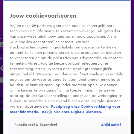
Jouw cookievoorkeuren
Wij en onze
29
partners gebruiken cookies en vergelijkbare
technieken om informatie te verzamelen over jou als gebruiker
van onze website(s), jouw gedrag en jouw apparaten. Als je
„Alle cookies accepteren” selecteert, worden
Uitzending Gemist
Populaire programma's
Zenders
Genres
trackingtechnologieën ingeschakeld om onze advertenties en
Clips
Films
Radio
Smart TV inlog
Shop
content te kunnen personaliseren, onze producten en diensten
te verbeteren en om de prestaties van advertenties en content
Volg KIJK
te meten. Als je „Huidige keuze opslaan” selecteert of je
toestemming intrekt, worden deze trackingtechnologieën
uitgeschakeld. We gebruiken dan enkel functionele en essentiële
Zoeken
cookies om de website goed te laten functioneren en veilig te
houden. Je kunt dit menu op ieder moment opnieuw openen
om je keuzes te wijzigen of om je toestemming in te trekken
door op de link Cookie-instellingen onder aan de webpagina te
Home
Uitzending Gemist
Programma's
De Bondgenoten
De
klikken. Je selecties zullen overal binnen onze Digitale Diensten
Oranjezomer
Livestreams
Shop
worden doorgevoerd.
Raadpleeg onze Cookieverklaring voor
meer informatie.
Bekijk hier onze Digitale Diensten.
Hart van Nederland - Late Editie
Altijd actief
Functioneel & Essentieel
Laatste keer concert in de Kuip: zo zag het eruit
14 juni 2025, 22:42