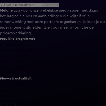
Aanmelden
Meld je aan voor onze wekelijkse nieuwsbrief met daarin
het laatste nieuws en aanbiedingen die wijzelf of in
samenwerking met onze partners organiseren. Je kunt je op
ieder moment afmelden. Zie voor meer informatie de
privacyverklaring
.
Populaire programma's
De Bondgenoten
A.S.S. - Anti Survival Show
De Oranjezomer
Mi Dushi: wat is dan liefde?
Lang Leve de Liefde
Het Blok
Nieuws & Actualiteit
Hart van Nederland
Nieuws van de Dag
Shownieuws
Vandaag Inside