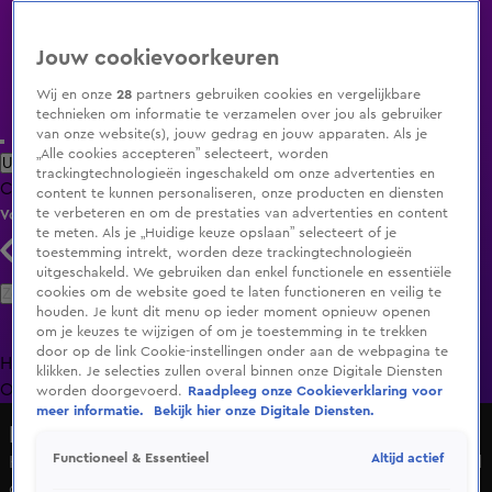
Jouw cookievoorkeuren
Wij en onze
28
partners gebruiken cookies en vergelijkbare
technieken om informatie te verzamelen over jou als gebruiker
van onze website(s), jouw gedrag en jouw apparaten. Als je
„Alle cookies accepteren” selecteert, worden
Uitzending Gemist
Populaire programma's
Zenders
Genres
trackingtechnologieën ingeschakeld om onze advertenties en
Clips
Films
Radio
Smart TV inlog
Shop
content te kunnen personaliseren, onze producten en diensten
te verbeteren en om de prestaties van advertenties en content
Volg KIJK
te meten. Als je „Huidige keuze opslaan” selecteert of je
toestemming intrekt, worden deze trackingtechnologieën
uitgeschakeld. We gebruiken dan enkel functionele en essentiële
Zoeken
cookies om de website goed te laten functioneren en veilig te
houden. Je kunt dit menu op ieder moment opnieuw openen
om je keuzes te wijzigen of om je toestemming in te trekken
door op de link Cookie-instellingen onder aan de webpagina te
Home
Uitzending Gemist
Programma's
De Bondgenoten
De
klikken. Je selecties zullen overal binnen onze Digitale Diensten
Oranjezomer
Livestreams
Shop
worden doorgevoerd.
Raadpleeg onze Cookieverklaring voor
meer informatie.
Bekijk hier onze Digitale Diensten.
Hart van Nederland - Late Editie
Altijd actief
Functioneel & Essentieel
Huwelijken op de snelweg: twintig stellen geven jawoord
op de A10