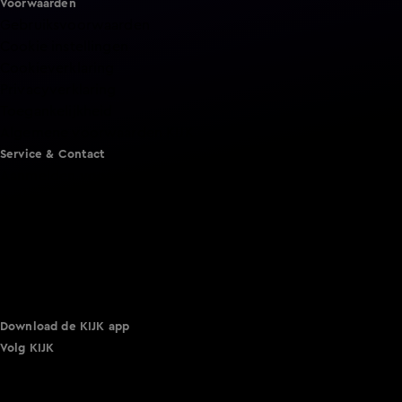
Voorwaarden
Gebruiksvoorwaarden
Cookie instellingen
Cookieverklaring
Privacyverklaring
Toegankelijkheid
Algemene voorwaarden KIJK
Service & Contact
Aanmelden voor een programma
Acties
Adverteren
Smart TV inlog
Over KIJK
Vacatures
Klantenservice
Download de KIJK app
Volg KIJK
©
2026 Talpa Network. Alle rechten voorbehouden. Geen
tekst- en datamining.