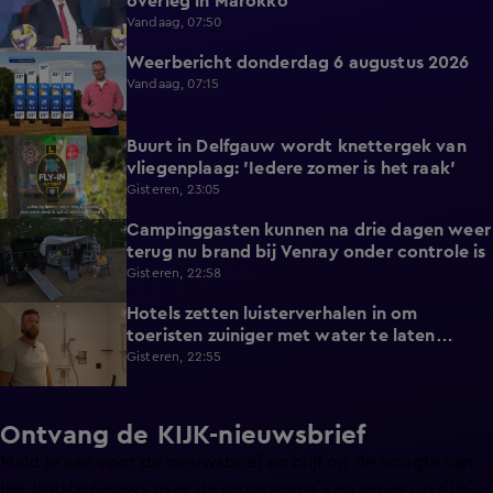
overleg in Marokko
Vandaag, 07:50
Weerbericht donderdag 6 augustus 2026
2:20
Vandaag, 07:15
Buurt in Delfgauw wordt knettergek van
2:07
vliegenplaag: 'Iedere zomer is het raak'
Gisteren, 23:05
Campinggasten kunnen na drie dagen weer
2:25
terug nu brand bij Venray onder controle is
Gisteren, 22:58
Hotels zetten luisterverhalen in om
2:15
toeristen zuiniger met water te laten
omgaan
Gisteren, 22:55
Ontvang de KIJK-nieuwsbrief
Meld je aan voor de nieuwsbrief en blijf op de hoogte van
het laatste nieuws over de programma’s en series op KIJK.