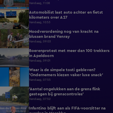
Vandaag, 11:08
Automobilist laat auto achter en fietst
0:39
kilometers over A27
Vandaag, 10:53
Noodverordening nog van kracht na
1:14
blussen brand Venray
Vandaag, 09:03
Boerenprotest met meer dan 100 trekkers
0:54
in Apeldoorn
Vandaag, 09:01
Waar is de simpele tosti gebleven?
0:51
'Ondernemers kiezen vaker luxe snack'
Vandaag, 07:55
'Aantal ongelukken aan de grens flink
1:07
gestegen bij grenscontroles'
Vandaag, 07:52
Infantino blijft aan als FIFA-voorzitter na
0:29