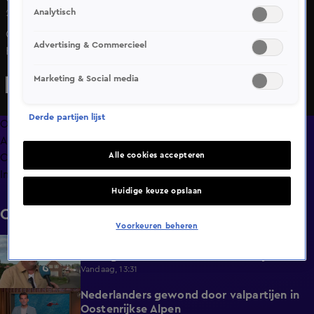
Analytisch
21 juni 2025, 15:52
Op de Ring in Amsterdam heeft burgemeester Femke
Advertising & Commercieel
Halsema het eerste huwelijk van de dag voltrokken.
Tijdens het Festival op de Ring gaven de 27-jarige Wesley
Marketing & Social media
Eenjes en de 28-jarige Regina Omta elkaar het jawoord.
Het stel woont in Amsterdam.
Derde partijen lijst
Overzicht
Afleveringen
Alle cookies accepteren
Clips
Info
Huidige keuze opslaan
Clips
Voorkeuren beheren
Eigenaar caravans waar brand uitbrak
2:14
bezorgd: 'Het zal toch niet waar zijn?'
Vandaag, 13:31
Nederlanders gewond door valpartijen in
0:34
Oostenrijkse Alpen