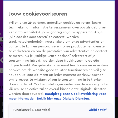
Jouw cookievoorkeuren
Wij en onze
29
partners gebruiken cookies en vergelijkbare
technieken om informatie te verzamelen over jou als gebruiker
van onze website(s), jouw gedrag en jouw apparaten. Als je
„Alle cookies accepteren” selecteert, worden
Uitzending Gemist
Populaire programma's
Zenders
Genres
trackingtechnologieën ingeschakeld om onze advertenties en
Clips
Films
Radio
Smart TV inlog
Shop
content te kunnen personaliseren, onze producten en diensten
te verbeteren en om de prestaties van advertenties en content
Volg KIJK
te meten. Als je „Huidige keuze opslaan” selecteert of je
toestemming intrekt, worden deze trackingtechnologieën
uitgeschakeld. We gebruiken dan enkel functionele en essentiële
Zoeken
cookies om de website goed te laten functioneren en veilig te
houden. Je kunt dit menu op ieder moment opnieuw openen
om je keuzes te wijzigen of om je toestemming in te trekken
door op de link Cookie-instellingen onder aan de webpagina te
Home
Uitzending Gemist
Programma's
De Bondgenoten
De
klikken. Je selecties zullen overal binnen onze Digitale Diensten
Oranjezomer
Livestreams
Shop
worden doorgevoerd.
Raadpleeg onze Cookieverklaring voor
meer informatie.
Bekijk hier onze Digitale Diensten.
Hart van Nederland - Late Editie
Altijd actief
Functioneel & Essentieel
Einde van Nederland sportland? Veel verenigingen op
omvallen door verlies subsidies