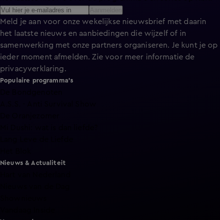
Aanmelden
Meld je aan voor onze wekelijkse nieuwsbrief met daarin
het laatste nieuws en aanbiedingen die wijzelf of in
samenwerking met onze partners organiseren. Je kunt je op
ieder moment afmelden. Zie voor meer informatie de
privacyverklaring
.
Populaire programma's
De Bondgenoten
A.S.S. - Anti Survival Show
De Oranjezomer
Mi Dushi: wat is dan liefde?
Lang Leve de Liefde
Het Blok
Nieuws & Actualiteit
Hart van Nederland
Nieuws van de Dag
Shownieuws
Vandaag Inside