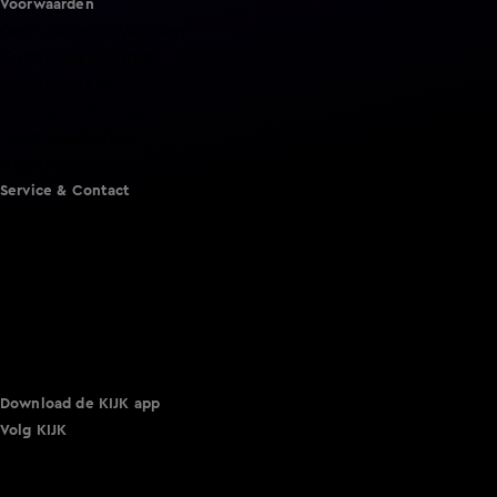
Voorwaarden
Gebruiksvoorwaarden
Cookie instellingen
Cookieverklaring
Privacyverklaring
Toegankelijkheid
Algemene voorwaarden KIJK
Service & Contact
Aanmelden voor een programma
Acties
Adverteren
Smart TV inlog
Over KIJK
Vacatures
Klantenservice
Download de KIJK app
Volg KIJK
©
2026 Talpa Network. Alle rechten voorbehouden. Geen
tekst- en datamining.