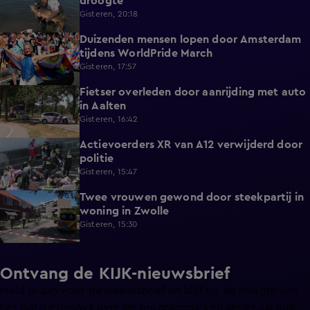
droogte
Gisteren, 20:18
Duizenden mensen lopen door Amsterdam
0:31
tijdens WorldPride March
Gisteren, 17:57
Fietser overleden door aanrijding met auto
0:32
in Aalten
Gisteren, 16:42
Actievoerders XR van A12 verwijderd door
0:39
politie
Gisteren, 15:47
Twee vrouwen gewond door steekpartij in
0:45
woning in Zwolle
Gisteren, 15:30
Ontvang de KIJK-nieuwsbrief
Meld je aan voor de nieuwsbrief en blijf op de hoogte van
het laatste nieuws over de programma’s en series op KIJK.