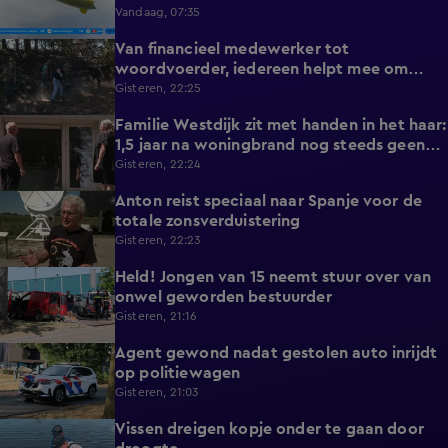
Vandaag, 07:35
Van financieel medewerker tot
2:14
woordvoerder, iedereen helpt mee om
nieuwe natuurbrand te voorkomen
Gisteren, 22:25
Familie Westdijk zit met handen in het haar:
2:10
1,5 jaar na woningbrand nog steeds geen
zicht op hulp
Gisteren, 22:24
Anton reist speciaal naar Spanje voor de
1:42
totale zonsverduistering
Gisteren, 22:23
Held! Jongen van 15 neemt stuur over van
0:30
onwel geworden bestuurder
Gisteren, 21:16
Agent gewond nadat gestolen auto inrijdt
0:32
op politiewagen
Gisteren, 21:03
Vissen dreigen kopje onder te gaan door
1:20