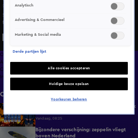
Analytisch
29 nov 2024, 22:43
Sportverenigingen in Nederland staan onder enorme
Advertising & Commercieel
financiële druk. Onder andere door stijgende kosten en
het wegvallen van subsidies dreigen steeds meer
Marketing & Social media
verenigingen kopje onder te gaan. Meer dan de helft van
de clubs maakt zich ernstige zorgen over hun
Derde partijen lijst
voortbestaan.
Overzicht
Afleveringen
Alle cookies accepteren
Clips
Info
Huidige keuze opslaan
Clips
Voorkeuren beheren
Kwik stijgt naar 31 graden, later deze week
1:45
wordt het zinderend heet
Vandaag, 08:25
Bijzondere verschijning: zeppelin vliegt
0:52
boven Nederland