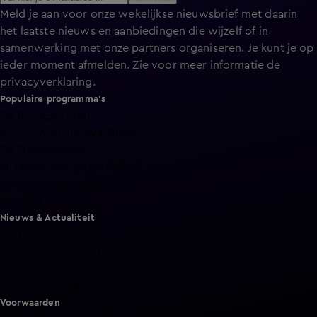
Meld je aan voor onze wekelijkse nieuwsbrief met daarin
het laatste nieuws en aanbiedingen die wijzelf of in
samenwerking met onze partners organiseren. Je kunt je op
ieder moment afmelden. Zie voor meer informatie de
privacyverklaring
.
Populaire programma's
De Bondgenoten
A.S.S. - Anti Survival Show
De Oranjezomer
Mi Dushi: wat is dan liefde?
Lang Leve de Liefde
Het Blok
Nieuws & Actualiteit
Hart van Nederland
Nieuws van de Dag
Shownieuws
Vandaag Inside
Voorwaarden