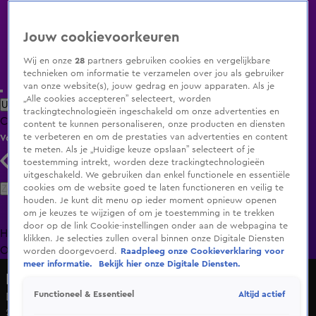
Jouw cookievoorkeuren
Wij en onze
28
partners gebruiken cookies en vergelijkbare
technieken om informatie te verzamelen over jou als gebruiker
van onze website(s), jouw gedrag en jouw apparaten. Als je
„Alle cookies accepteren” selecteert, worden
Uitzending Gemist
Populaire programma's
Zenders
Genres
trackingtechnologieën ingeschakeld om onze advertenties en
Clips
Films
Radio
Smart TV inlog
Shop
content te kunnen personaliseren, onze producten en diensten
te verbeteren en om de prestaties van advertenties en content
Volg KIJK
te meten. Als je „Huidige keuze opslaan” selecteert of je
toestemming intrekt, worden deze trackingtechnologieën
uitgeschakeld. We gebruiken dan enkel functionele en essentiële
Zoeken
cookies om de website goed te laten functioneren en veilig te
houden. Je kunt dit menu op ieder moment opnieuw openen
om je keuzes te wijzigen of om je toestemming in te trekken
door op de link Cookie-instellingen onder aan de webpagina te
Home
Uitzending Gemist
Programma's
De Bondgenoten
De
klikken. Je selecties zullen overal binnen onze Digitale Diensten
Oranjezomer
Livestreams
Shop
worden doorgevoerd.
Raadpleeg onze Cookieverklaring voor
meer informatie.
Bekijk hier onze Digitale Diensten.
Hart van Nederland - Late Editie
Altijd actief
Functioneel & Essentieel
Defensie wil groeien en wordt 'minder selectief'
24 mrt 2025, 23:03