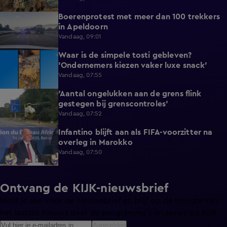
Boerenprotest met meer dan 100 trekkers
0:54
in Apeldoorn
Vandaag, 09:01
Waar is de simpele tosti gebleven?
0:51
'Ondernemers kiezen vaker luxe snack'
Vandaag, 07:55
'Aantal ongelukken aan de grens flink
1:07
gestegen bij grenscontroles'
Vandaag, 07:52
Infantino blijft aan als FIFA-voorzitter na
0:29
overleg in Marokko
Vandaag, 07:50
Ontvang de KIJK-nieuwsbrief
Meld je aan voor de nieuwsbrief en blijf op de hoogte van
het laatste nieuws over de programma’s en series op KIJK.
Aanmelden