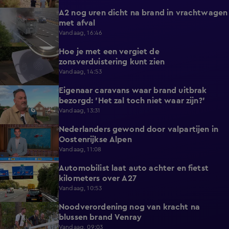
A2 nog uren dicht na brand in vrachtwagen
0:41
met afval
Vandaag, 16:46
Hoe je met een vergiet de
1:21
zonsverduistering kunt zien
Vandaag, 14:53
Eigenaar caravans waar brand uitbrak
2:14
bezorgd: 'Het zal toch niet waar zijn?'
Vandaag, 13:31
Nederlanders gewond door valpartijen in
0:34
Oostenrijkse Alpen
Vandaag, 11:08
Automobilist laat auto achter en fietst
0:39
kilometers over A27
Vandaag, 10:53
Noodverordening nog van kracht na
1:14
blussen brand Venray
Vandaag, 09:03