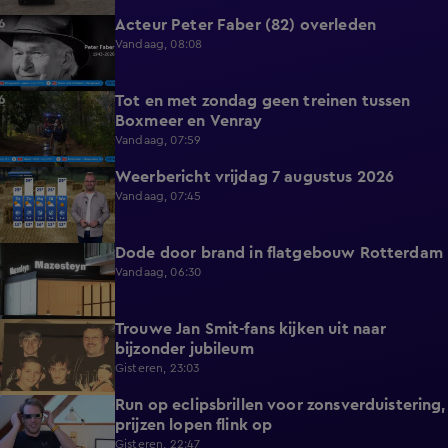
Acteur Peter Faber (82) overleden
0:59
Vandaag, 08:08
Tot en met zondag geen treinen tussen
0:36
Boxmeer en Venray
Vandaag, 07:59
Weerbericht vrijdag 7 augustus 2026
2:26
Vandaag, 07:45
Dode door brand in flatgebouw Rotterdam
0:37
Vandaag, 06:30
Trouwe Jan Smit-fans kijken uit naar
1:59
bijzonder jubileum
Gisteren, 23:03
Run op eclipsbrillen voor zonsverduistering,
2:06
prijzen lopen flink op
Gisteren, 22:47