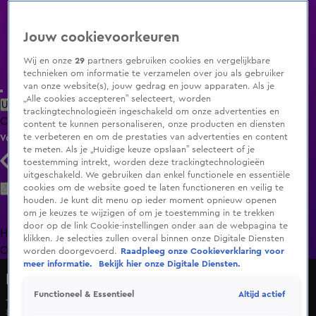
Jouw cookievoorkeuren
Wij en onze
29
partners gebruiken cookies en vergelijkbare
technieken om informatie te verzamelen over jou als gebruiker
van onze website(s), jouw gedrag en jouw apparaten. Als je
„Alle cookies accepteren” selecteert, worden
Uitzending Gemist
Populaire programma's
Zenders
Genres
trackingtechnologieën ingeschakeld om onze advertenties en
Clips
Films
Radio
Smart TV inlog
Shop
content te kunnen personaliseren, onze producten en diensten
te verbeteren en om de prestaties van advertenties en content
Volg KIJK
te meten. Als je „Huidige keuze opslaan” selecteert of je
toestemming intrekt, worden deze trackingtechnologieën
uitgeschakeld. We gebruiken dan enkel functionele en essentiële
Zoeken
cookies om de website goed te laten functioneren en veilig te
houden. Je kunt dit menu op ieder moment opnieuw openen
om je keuzes te wijzigen of om je toestemming in te trekken
door op de link Cookie-instellingen onder aan de webpagina te
Home
Uitzending Gemist
Programma's
De Bondgenoten
De
klikken. Je selecties zullen overal binnen onze Digitale Diensten
Oranjezomer
Livestreams
Shop
worden doorgevoerd.
Raadpleeg onze Cookieverklaring voor
meer informatie.
Bekijk hier onze Digitale Diensten.
Hart van Nederland - Late Editie
Altijd actief
Functioneel & Essentieel
Jongen (17) overleden door schietpartij Amsterdam
8 aug 2025, 12:32