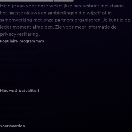
Meld je aan voor onze wekelijkse nieuwsbrief met daarin
het laatste nieuws en aanbiedingen die wijzelf of in
samenwerking met onze partners organiseren. Je kunt je op
ieder moment afmelden. Zie voor meer informatie de
privacyverklaring
.
Populaire programma's
De Bondgenoten
A.S.S. - Anti Survival Show
De Oranjezomer
Mi Dushi: wat is dan liefde?
Lang Leve de Liefde
Het Blok
Nieuws & Actualiteit
Hart van Nederland
Nieuws van de Dag
Shownieuws
Vandaag Inside
Voorwaarden