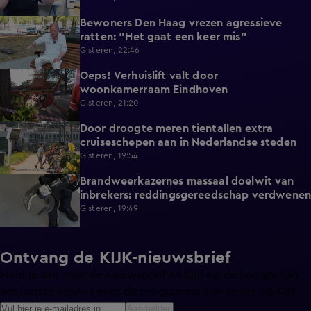
Bewoners Den Haag vrezen agressieve
1:54
ratten: "Het gaat een keer mis"
Gisteren, 22:46
Oeps! Verhuislift valt door
0:58
woonkamerraam Eindhoven
Gisteren, 21:20
Door droogte meren tientallen extra
2:11
cruiseschepen aan in Nederlandse steden
Gisteren, 19:54
Brandweerkazernes massaal doelwit van
1:49
inbrekers: reddingsgereedschap verdwenen
Gisteren, 19:49
Ontvang de KIJK-nieuwsbrief
Meld je aan voor de nieuwsbrief en blijf op de hoogte van
het laatste nieuws over de programma’s en series op KIJK.
Aanmelden