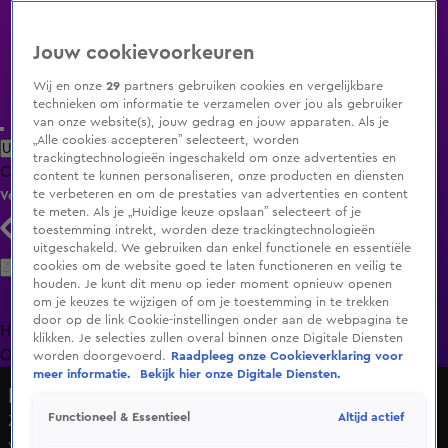
Jouw cookievoorkeuren
Wij en onze
29
partners gebruiken cookies en vergelijkbare
technieken om informatie te verzamelen over jou als gebruiker
van onze website(s), jouw gedrag en jouw apparaten. Als je
„Alle cookies accepteren” selecteert, worden
Uitzending Gemist
Populaire programma's
Zenders
Genres
trackingtechnologieën ingeschakeld om onze advertenties en
Clips
Films
Radio
Smart TV inlog
Shop
content te kunnen personaliseren, onze producten en diensten
te verbeteren en om de prestaties van advertenties en content
Volg KIJK
te meten. Als je „Huidige keuze opslaan” selecteert of je
toestemming intrekt, worden deze trackingtechnologieën
uitgeschakeld. We gebruiken dan enkel functionele en essentiële
Zoeken
cookies om de website goed te laten functioneren en veilig te
houden. Je kunt dit menu op ieder moment opnieuw openen
om je keuzes te wijzigen of om je toestemming in te trekken
door op de link Cookie-instellingen onder aan de webpagina te
Home
Uitzending Gemist
Programma's
De Bondgenoten
De
klikken. Je selecties zullen overal binnen onze Digitale Diensten
Oranjezomer
Livestreams
Shop
worden doorgevoerd.
Raadpleeg onze Cookieverklaring voor
meer informatie.
Bekijk hier onze Digitale Diensten.
Hart van Nederland - Late Editie
Altijd actief
Functioneel & Essentieel
Zwanen besmeurd met olie laten zich niet makkelijk
vangen