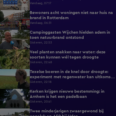
Vandaag, 07:17
Bewoners acht woningen niet naar huis na
0:34
brand in Rotterdam
Vandaag, 06:31
Campinggasten Wijchen hielden adem in
2:10
toen natuurbrand ontstond
Gisteren, 22:53
Veel planten snakken naar water: deze
2:14
soorten kunnen wél tegen droogte
Gisteren, 22:48
Texelse boeren in de knel door droogte:
2:42
experiment met regenwater kan uitkomst
bieden
Gisteren, 22:18
Kerken krijgen nieuwe bestemming: in
1:08
Arnhem is het een padelbaan
Gisteren, 20:41
Twee minderjarigen zwaargewond bij
0:41