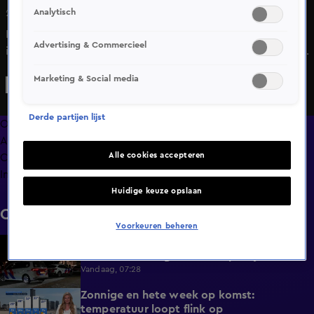
Analytisch
24 juli 2024, 21:06
In de Botlek in Rotterdam heeft de dierenbescherming
Advertising & Commercieel
inmiddels acht besmeurde zwanen weten te vangen. De
dieren worden door de Zwanengroep Zuid-Holland elders
Marketing & Social media
ondergebracht en schoongemaakt.
Derde partijen lijst
Overzicht
Afleveringen
Alle cookies accepteren
Clips
Info
Huidige keuze opslaan
Clips
Voorkeuren beheren
Zwaargewonde gevonden op camping in
0:34
Dorst na melding van schietpartij
Vandaag, 07:28
Zonnige en hete week op komst:
2:17
temperatuur loopt flink op