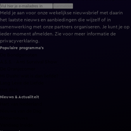
Aanmelden
Meld je aan voor onze wekelijkse nieuwsbrief met daarin
het laatste nieuws en aanbiedingen die wijzelf of in
samenwerking met onze partners organiseren. Je kunt je op
ieder moment afmelden. Zie voor meer informatie de
privacyverklaring
.
Populaire programma's
De Bondgenoten
A.S.S. - Anti Survival Show
De Oranjezomer
Mi Dushi: wat is dan liefde?
Lang Leve de Liefde
Het Blok
Nieuws & Actualiteit
Hart van Nederland
Nieuws van de Dag
Shownieuws
Vandaag Inside