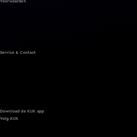
Voorwaarden
Gebruiksvoorwaarden
Cookie instellingen
Cookieverklaring
Privacyverklaring
Toegankelijkheid
Algemene voorwaarden KIJK
Service & Contact
Aanmelden voor een programma
Acties
Adverteren
Smart TV inlog
Over KIJK
Vacatures
Klantenservice
Download de KIJK app
Volg KIJK
©
2026 Talpa Network. Alle rechten voorbehouden. Geen
tekst- en datamining.