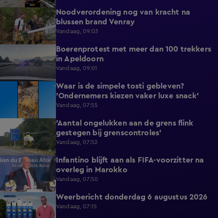
Noodverordening nog van kracht na
1:14
blussen brand Venray
Vandaag, 09:03
Boerenprotest met meer dan 100 trekkers
0:54
in Apeldoorn
Vandaag, 09:01
Waar is de simpele tosti gebleven?
0:51
'Ondernemers kiezen vaker luxe snack'
Vandaag, 07:55
'Aantal ongelukken aan de grens flink
1:07
gestegen bij grenscontroles'
Vandaag, 07:52
Infantino blijft aan als FIFA-voorzitter na
0:29
overleg in Marokko
Vandaag, 07:50
Weerbericht donderdag 6 augustus 2026
2:20
Vandaag, 07:15