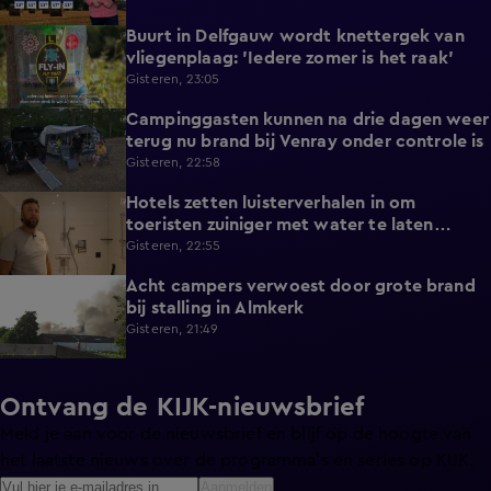
Buurt in Delfgauw wordt knettergek van
2:07
vliegenplaag: 'Iedere zomer is het raak'
Gisteren, 23:05
Campinggasten kunnen na drie dagen weer
2:25
terug nu brand bij Venray onder controle is
Gisteren, 22:58
Hotels zetten luisterverhalen in om
2:15
toeristen zuiniger met water te laten
omgaan
Gisteren, 22:55
Acht campers verwoest door grote brand
0:34
bij stalling in Almkerk
Gisteren, 21:49
Ontvang de KIJK-nieuwsbrief
Meld je aan voor de nieuwsbrief en blijf op de hoogte van
het laatste nieuws over de programma’s en series op KIJK.
Aanmelden