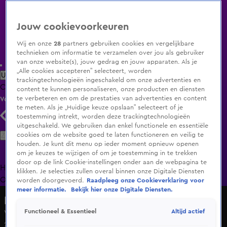
Jouw cookievoorkeuren
Wij en onze
28
partners gebruiken cookies en vergelijkbare
technieken om informatie te verzamelen over jou als gebruiker
van onze website(s), jouw gedrag en jouw apparaten. Als je
„Alle cookies accepteren” selecteert, worden
Uitzending Gemist
Populaire programma's
Zenders
Genres
trackingtechnologieën ingeschakeld om onze advertenties en
Clips
Films
Radio
Smart TV inlog
Shop
content te kunnen personaliseren, onze producten en diensten
te verbeteren en om de prestaties van advertenties en content
Volg KIJK
te meten. Als je „Huidige keuze opslaan” selecteert of je
toestemming intrekt, worden deze trackingtechnologieën
uitgeschakeld. We gebruiken dan enkel functionele en essentiële
Zoeken
cookies om de website goed te laten functioneren en veilig te
houden. Je kunt dit menu op ieder moment opnieuw openen
om je keuzes te wijzigen of om je toestemming in te trekken
door op de link Cookie-instellingen onder aan de webpagina te
Home
Uitzending Gemist
Programma's
De Bondgenoten
De
klikken. Je selecties zullen overal binnen onze Digitale Diensten
Oranjezomer
Livestreams
Shop
worden doorgevoerd.
Raadpleeg onze Cookieverklaring voor
meer informatie.
Bekijk hier onze Digitale Diensten.
Hart van Nederland - Late Editie
Altijd actief
Functioneel & Essentieel
Vaticaan publiceert beelden van overleden paus in kist
22 apr 2025, 11:51