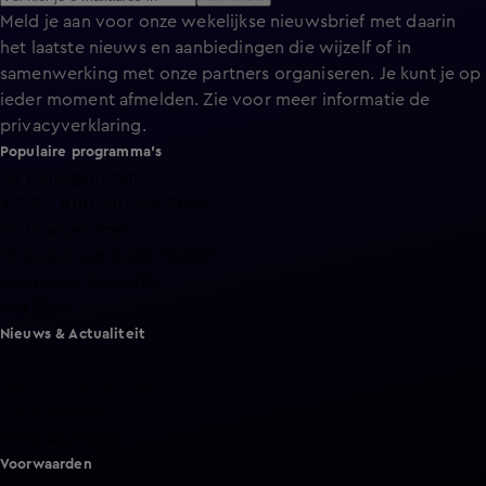
Meld je aan voor onze wekelijkse nieuwsbrief met daarin
het laatste nieuws en aanbiedingen die wijzelf of in
samenwerking met onze partners organiseren. Je kunt je op
ieder moment afmelden. Zie voor meer informatie de
privacyverklaring
.
Populaire programma's
De Bondgenoten
A.S.S. - Anti Survival Show
De Oranjezomer
Mi Dushi: wat is dan liefde?
Lang Leve de Liefde
Het Blok
Nieuws & Actualiteit
Hart van Nederland
Nieuws van de Dag
Shownieuws
Vandaag Inside
Voorwaarden