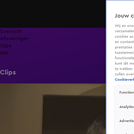
Jouw c
Wij en on
Overzicht
verzamelen
cookies ac
Afleveringen
en content
Clips
prestaties
Info
toestemmin
functionel
kunt dit m
te trekken
Clips
zullen ove
Cookieverk
1:59
Function
Analytis
Adverti