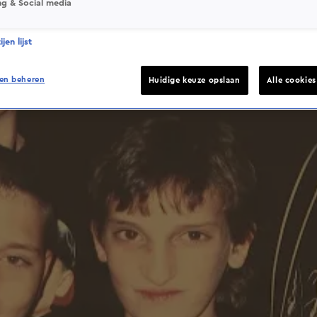
ng & Social media
jen lijst
en beheren
Huidige keuze opslaan
Alle cookie