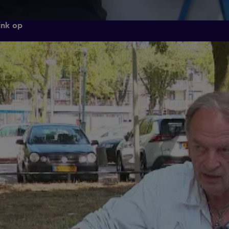
ink op