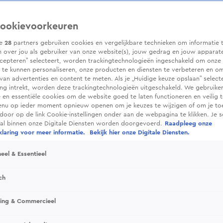
ookievoorkeuren
ze
28
partners gebruiken cookies en vergelijkbare technieken om informatie 
 over jou als gebruiker van onze website(s), jouw gedrag en jouw apparaten.
cepteren” selecteert, worden trackingtechnologieën ingeschakeld om onze 
 te kunnen personaliseren, onze producten en diensten te verbeteren en o
 van advertenties en content te meten. Als je „Huidige keuze opslaan” selecte
g intrekt, worden deze trackingtechnologieën uitgeschakeld. We gebruike
e en essentiële cookies om de website goed te laten functioneren en veilig 
enu op ieder moment opnieuw openen om je keuzes te wijzigen of om je t
 door op de link Cookie-instellingen onder aan de webpagina te klikken. Je s
ral binnen onze Digitale Diensten worden doorgevoerd.
Raadpleeg onze
laring voor meer informatie.
Bekijk hier onze Digitale Diensten.
eel & Essentieel
ch
sing & Commercieel