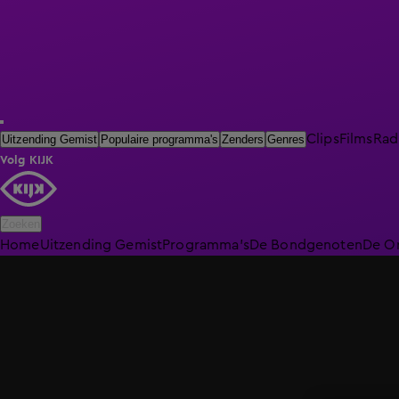
Clips
Films
Rad
Uitzending Gemist
Populaire programma's
Zenders
Genres
Volg KIJK
Zoeken
Home
Uitzending Gemist
Programma's
De Bondgenoten
De O