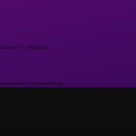
io
Smart TV inlog
Shop
ranjezomer
Livestreams
Shop