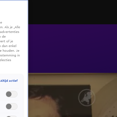
te
 Als je „Alle
advertenties
m de
ert of je
n dan enkel
te houden. Je
oestemming in
electies
Altijd actief