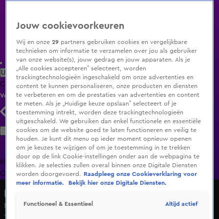
Jouw cookievoorkeuren
Wij en onze
29
partners gebruiken cookies en vergelijkbare
technieken om informatie te verzamelen over jou als gebruiker
van onze website(s), jouw gedrag en jouw apparaten. Als je
„Alle cookies accepteren” selecteert, worden
Uitzending Gemist
Populaire programma's
Zenders
Genres
trackingtechnologieën ingeschakeld om onze advertenties en
Clips
Films
Radio
Smart TV inlog
Shop
content te kunnen personaliseren, onze producten en diensten
te verbeteren en om de prestaties van advertenties en content
Volg KIJK
te meten. Als je „Huidige keuze opslaan” selecteert of je
toestemming intrekt, worden deze trackingtechnologieën
uitgeschakeld. We gebruiken dan enkel functionele en essentiële
Zoeken
cookies om de website goed te laten functioneren en veilig te
houden. Je kunt dit menu op ieder moment opnieuw openen
om je keuzes te wijzigen of om je toestemming in te trekken
door op de link Cookie-instellingen onder aan de webpagina te
Home
Uitzending Gemist
Programma's
De Bondgenoten
De
klikken. Je selecties zullen overal binnen onze Digitale Diensten
Oranjezomer
Livestreams
Shop
worden doorgevoerd.
Raadpleeg onze Cookieverklaring voor
meer informatie.
Bekijk hier onze Digitale Diensten.
Hart van Nederland - Late Editie
Altijd actief
Functioneel & Essentieel
N36 dicht na ongeval met meerdere vrachtauto's
Wo 17 juni, 16:18