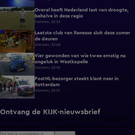
Overal heeft Nederland last van droogte,
1:54
behalve in deze regio
Gisteren, 22:52
Laatste club van Renesse sluit deze zomer
2:08
de deuren
Gisteren, 22:48
Vier gewonden van wie twee ernstig na
0:30
ongeluk in Westkapelle
Gisteren, 22:18
PostNL-bezorger steekt klant neer in
0:26
Rotterdam
Gisteren, 22:01
Ontvang de KIJK-nieuwsbrief
Meld je aan voor de nieuwsbrief en blijf op de hoogte van
het laatste nieuws over de programma’s en series op KIJK.
Aanmelden