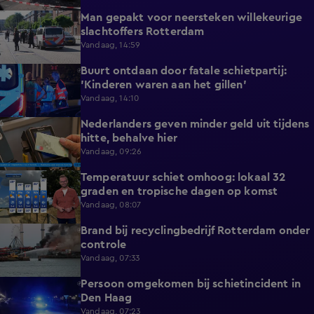
Man gepakt voor neersteken willekeurige
0:27
slachtoffers Rotterdam
Vandaag, 14:59
Buurt ontdaan door fatale schietpartij:
0:59
'Kinderen waren aan het gillen'
Vandaag, 14:10
Nederlanders geven minder geld uit tijdens
0:58
hitte, behalve hier
Vandaag, 09:26
Temperatuur schiet omhoog: lokaal 32
1:03
graden en tropische dagen op komst
Vandaag, 08:07
Brand bij recyclingbedrijf Rotterdam onder
0:36
controle
Vandaag, 07:33
Persoon omgekomen bij schietincident in
0:36
Den Haag
Vandaag, 07:23