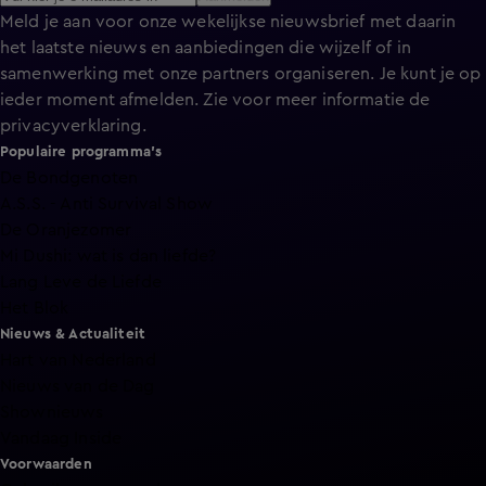
Meld je aan voor onze wekelijkse nieuwsbrief met daarin
het laatste nieuws en aanbiedingen die wijzelf of in
samenwerking met onze partners organiseren. Je kunt je op
ieder moment afmelden. Zie voor meer informatie de
privacyverklaring
.
Populaire programma's
De Bondgenoten
A.S.S. - Anti Survival Show
De Oranjezomer
Mi Dushi: wat is dan liefde?
Lang Leve de Liefde
Het Blok
Nieuws & Actualiteit
Hart van Nederland
Nieuws van de Dag
Shownieuws
Vandaag Inside
Voorwaarden