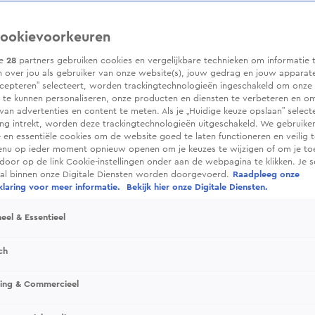
ookievoorkeuren
ze
28
partners gebruiken cookies en vergelijkbare technieken om informatie 
 over jou als gebruiker van onze website(s), jouw gedrag en jouw apparaten.
cepteren” selecteert, worden trackingtechnologieën ingeschakeld om onze 
 te kunnen personaliseren, onze producten en diensten te verbeteren en o
 van advertenties en content te meten. Als je „Huidige keuze opslaan” selecte
g intrekt, worden deze trackingtechnologieën uitgeschakeld. We gebruike
e en essentiële cookies om de website goed te laten functioneren en veilig 
enu op ieder moment opnieuw openen om je keuzes te wijzigen of om je t
 door op de link Cookie-instellingen onder aan de webpagina te klikken. Je s
ral binnen onze Digitale Diensten worden doorgevoerd.
Raadpleeg onze
laring voor meer informatie.
Bekijk hier onze Digitale Diensten.
eel & Essentieel
ch
sing & Commercieel