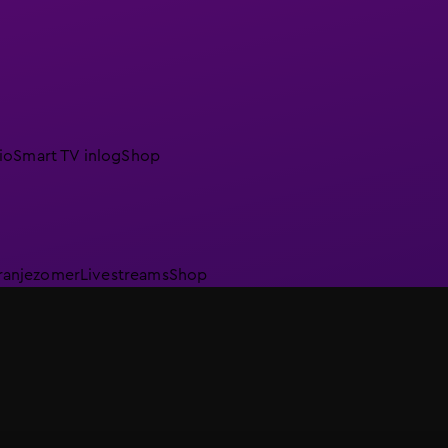
io
Smart TV inlog
Shop
ranjezomer
Livestreams
Shop