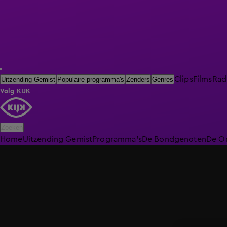
Clips
Films
Rad
Uitzending Gemist
Populaire programma's
Zenders
Genres
Volg KIJK
Zoeken
Home
Uitzending Gemist
Programma's
De Bondgenoten
De O