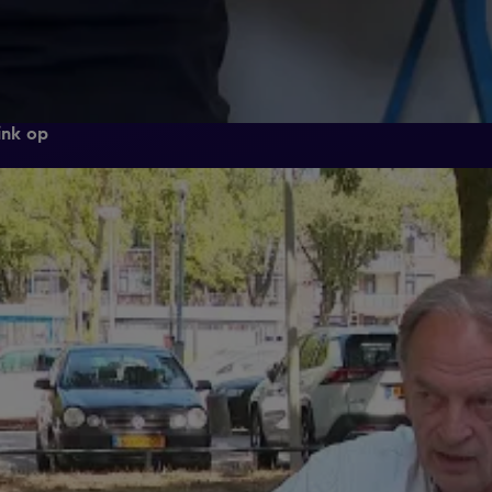
ink op