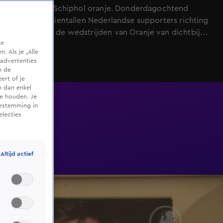
gaat, kleurt Schiphol oranje. Donderdagochtend
vertrekken tientallen Nederlandse supporters richting
Amerika om de wedstrijden van Oranje van dichtbij
te
mee te maken.
 Als je „Alle
advertenties
m de
ert of je
n dan enkel
te houden. Je
oestemming in
electies
Altijd actief