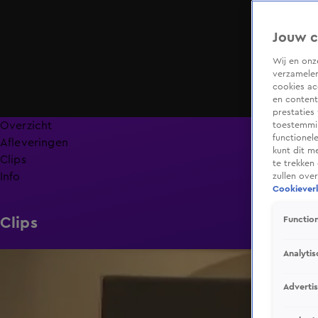
Jouw c
Wij en on
verzamelen
cookies ac
en content
prestaties
Overzicht
toestemmin
functionel
Afleveringen
kunt dit m
Clips
te trekken
Info
zullen ove
Cookieverk
Clips
Function
Analytis
1:59
Adverti