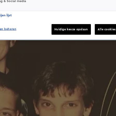
ng & Social media
jen lijst
en beheren
Huidige keuze opslaan
Alle cookie