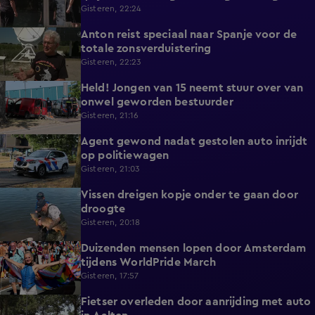
zicht op hulp
Gisteren, 22:24
Anton reist speciaal naar Spanje voor de
1:42
totale zonsverduistering
Gisteren, 22:23
Held! Jongen van 15 neemt stuur over van
0:30
onwel geworden bestuurder
Gisteren, 21:16
Agent gewond nadat gestolen auto inrijdt
0:32
op politiewagen
Gisteren, 21:03
Vissen dreigen kopje onder te gaan door
1:20
droogte
Gisteren, 20:18
Duizenden mensen lopen door Amsterdam
0:31
tijdens WorldPride March
Gisteren, 17:57
Fietser overleden door aanrijding met auto
0:32