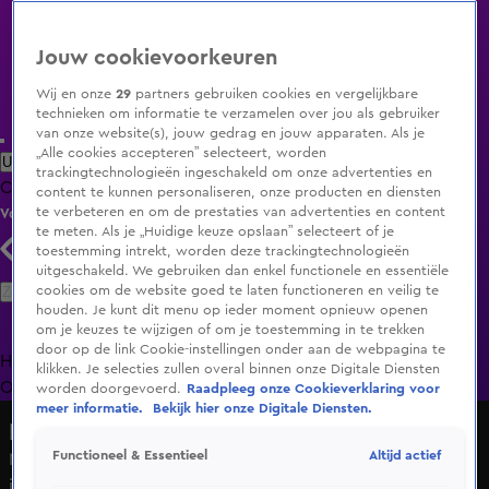
Jouw cookievoorkeuren
Wij en onze
29
partners gebruiken cookies en vergelijkbare
technieken om informatie te verzamelen over jou als gebruiker
van onze website(s), jouw gedrag en jouw apparaten. Als je
„Alle cookies accepteren” selecteert, worden
Uitzending Gemist
Populaire programma's
Zenders
Genres
trackingtechnologieën ingeschakeld om onze advertenties en
Clips
Films
Radio
Smart TV inlog
Shop
content te kunnen personaliseren, onze producten en diensten
te verbeteren en om de prestaties van advertenties en content
Volg KIJK
te meten. Als je „Huidige keuze opslaan” selecteert of je
toestemming intrekt, worden deze trackingtechnologieën
uitgeschakeld. We gebruiken dan enkel functionele en essentiële
Zoeken
cookies om de website goed te laten functioneren en veilig te
houden. Je kunt dit menu op ieder moment opnieuw openen
om je keuzes te wijzigen of om je toestemming in te trekken
door op de link Cookie-instellingen onder aan de webpagina te
Home
Uitzending Gemist
Programma's
De Bondgenoten
De
klikken. Je selecties zullen overal binnen onze Digitale Diensten
Oranjezomer
Livestreams
Shop
worden doorgevoerd.
Raadpleeg onze Cookieverklaring voor
meer informatie.
Bekijk hier onze Digitale Diensten.
Hart van Nederland - Late Editie
Altijd actief
Functioneel & Essentieel
Mars tegen kabinet: 'Extreemrechts is niet geïnteresseerd
in echte oplossingen'