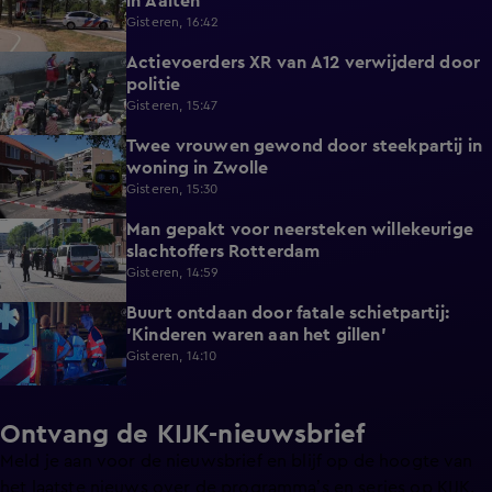
in Aalten
Gisteren, 16:42
Actievoerders XR van A12 verwijderd door
0:39
politie
Gisteren, 15:47
Twee vrouwen gewond door steekpartij in
0:45
woning in Zwolle
Gisteren, 15:30
Man gepakt voor neersteken willekeurige
0:27
slachtoffers Rotterdam
Gisteren, 14:59
Buurt ontdaan door fatale schietpartij:
0:59
'Kinderen waren aan het gillen'
Gisteren, 14:10
Ontvang de KIJK-nieuwsbrief
Meld je aan voor de nieuwsbrief en blijf op de hoogte van
het laatste nieuws over de programma’s en series op KIJK.