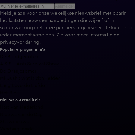
Aanmelden
Meld je aan voor onze wekelijkse nieuwsbrief met daarin
het laatste nieuws en aanbiedingen die wijzelf of in
samenwerking met onze partners organiseren. Je kunt je op
ieder moment afmelden. Zie voor meer informatie de
privacyverklaring
.
Populaire programma's
De Bondgenoten
A.S.S. - Anti Survival Show
De Oranjezomer
Mi Dushi: wat is dan liefde?
Lang Leve de Liefde
Het Blok
Nieuws & Actualiteit
Hart van Nederland
Nieuws van de Dag
Shownieuws
Vandaag Inside