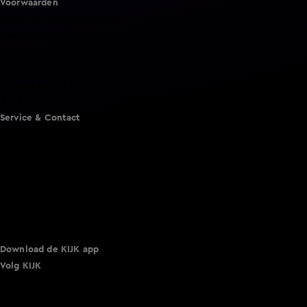
Voorwaarden
Gebruiksvoorwaarden
Cookie instellingen
Cookieverklaring
Privacyverklaring
Toegankelijkheid
Algemene voorwaarden KIJK
Service & Contact
Aanmelden voor een programma
Acties
Adverteren
Smart TV inlog
Over KIJK
Vacatures
Klantenservice
Download de KIJK app
Volg KIJK
©
2026 Talpa Network. Alle rechten voorbehouden. Geen
tekst- en datamining.