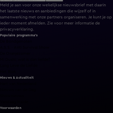
Meld je aan voor onze wekelijkse nieuwsbrief met daarin
het laatste nieuws en aanbiedingen die wijzelf of in
samenwerking met onze partners organiseren. Je kunt je op
ieder moment afmelden. Zie voor meer informatie de
privacyverklaring
.
Populaire programma's
De Bondgenoten
A.S.S. - Anti Survival Show
De Oranjezomer
Mi Dushi: wat is dan liefde?
Lang Leve de Liefde
Het Blok
Nieuws & Actualiteit
Hart van Nederland
Nieuws van de Dag
Shownieuws
Vandaag Inside
Voorwaarden