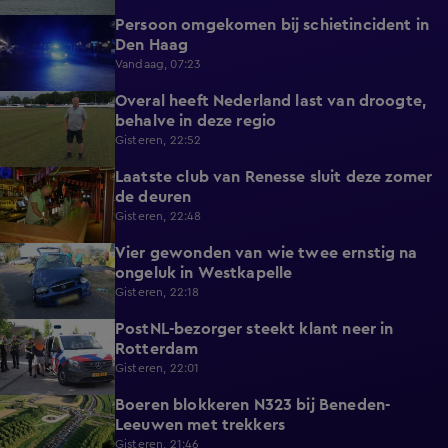
Persoon omgekomen bij schietincident in
0:36
Den Haag
Vandaag, 07:23
Overal heeft Nederland last van droogte,
1:54
behalve in deze regio
Gisteren, 22:52
Laatste club van Renesse sluit deze zomer
2:08
de deuren
Gisteren, 22:48
Vier gewonden van wie twee ernstig na
0:30
ongeluk in Westkapelle
Gisteren, 22:18
PostNL-bezorger steekt klant neer in
0:26
Rotterdam
Gisteren, 22:01
Boeren blokkeren N323 bij Beneden-
0:33
Leeuwen met trekkers
Gisteren, 21:46