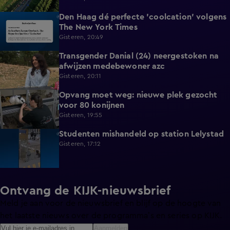
Den Haag dé perfecte 'coolcation' volgens
1:37
The New York Times
Gisteren, 20:49
Transgender Danial (24) neergestoken na
2:04
afwijzen medebewoner azc
Gisteren, 20:11
Opvang moet weg: nieuwe plek gezocht
1:56
voor 80 konijnen
Gisteren, 19:55
Studenten mishandeld op station Lelystad
1:11
Gisteren, 17:12
Ontvang de KIJK-nieuwsbrief
Meld je aan voor de nieuwsbrief en blijf op de hoogte van
het laatste nieuws over de programma’s en series op KIJK.
Aanmelden