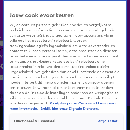
Jouw cookievoorkeuren
Wij en onze
29
partners gebruiken cookies en vergelijkbare
technieken om informatie te verzamelen over jou als gebruiker
van onze website(s), jouw gedrag en jouw apparaten. Als je
„Alle cookies accepteren” selecteert, worden
Uitzending Gemist
Populaire programma's
Zenders
Genres
trackingtechnologieën ingeschakeld om onze advertenties en
Clips
Films
Radio
Smart TV inlog
Shop
content te kunnen personaliseren, onze producten en diensten
te verbeteren en om de prestaties van advertenties en content
Volg KIJK
te meten. Als je „Huidige keuze opslaan” selecteert of je
toestemming intrekt, worden deze trackingtechnologieën
uitgeschakeld. We gebruiken dan enkel functionele en essentiële
Zoeken
cookies om de website goed te laten functioneren en veilig te
houden. Je kunt dit menu op ieder moment opnieuw openen
om je keuzes te wijzigen of om je toestemming in te trekken
door op de link Cookie-instellingen onder aan de webpagina te
Home
Uitzending Gemist
Programma's
De Bondgenoten
De
klikken. Je selecties zullen overal binnen onze Digitale Diensten
Oranjezomer
Livestreams
Shop
worden doorgevoerd.
Raadpleeg onze Cookieverklaring voor
meer informatie.
Bekijk hier onze Digitale Diensten.
Hart van Nederland - Late Editie
Altijd actief
Functioneel & Essentieel
Het weerbericht van woensdag 11 juni 2025
11 juni 2025, 07:46