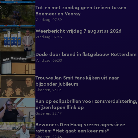
Tot en met zondag geen treinen tussen
0:36
Boxmeer en Venray
Vandaag, 07:59
Weerbericht vrijdag 7 augustus 2026
2:26
Vandaag, 07:45
Dode door brand in flatgebouw Rotterdam
0:37
Vandaag, 06:30
Trouwe Jan Smit-fans kijken uit naar
1:59
bijzonder jubileum
Gisteren, 23:03
Run op eclipsbrillen voor zonsverduistering,
2:06
prijzen lopen flink op
Gisteren, 22:47
Bewoners Den Haag vrezen agressieve
1:54
ratten: "Het gaat een keer mis"
Gisteren, 22:46