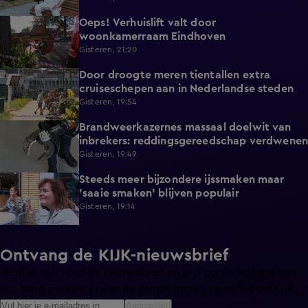
Oeps! Verhuislift valt door
0:58
woonkamerraam Eindhoven
Gisteren, 21:20
Door droogte meren tientallen extra
2:11
cruiseschepen aan in Nederlandse steden
Gisteren, 19:54
Brandweerkazernes massaal doelwit van
1:49
inbrekers: reddingsgereedschap verdwenen
Gisteren, 19:49
Steeds meer bijzondere ijssmaken maar
1:17
'saaie smaken' blijven populair
Gisteren, 19:14
Ontvang de KIJK-nieuwsbrief
Meld je aan voor de nieuwsbrief en blijf op de hoogte van
het laatste nieuws over de programma’s en series op KIJK.
Aanmelden