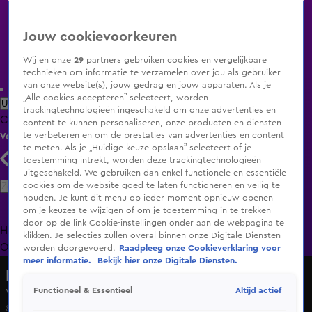
Jouw cookievoorkeuren
Wij en onze
29
partners gebruiken cookies en vergelijkbare
technieken om informatie te verzamelen over jou als gebruiker
van onze website(s), jouw gedrag en jouw apparaten. Als je
„Alle cookies accepteren” selecteert, worden
Uitzending Gemist
Populaire programma's
Zenders
Genres
trackingtechnologieën ingeschakeld om onze advertenties en
Clips
Films
Radio
Smart TV inlog
Shop
content te kunnen personaliseren, onze producten en diensten
te verbeteren en om de prestaties van advertenties en content
Volg KIJK
te meten. Als je „Huidige keuze opslaan” selecteert of je
toestemming intrekt, worden deze trackingtechnologieën
uitgeschakeld. We gebruiken dan enkel functionele en essentiële
Zoeken
cookies om de website goed te laten functioneren en veilig te
houden. Je kunt dit menu op ieder moment opnieuw openen
om je keuzes te wijzigen of om je toestemming in te trekken
door op de link Cookie-instellingen onder aan de webpagina te
Home
Uitzending Gemist
Programma's
De Bondgenoten
De
klikken. Je selecties zullen overal binnen onze Digitale Diensten
Oranjezomer
Livestreams
Shop
worden doorgevoerd.
Raadpleeg onze Cookieverklaring voor
meer informatie.
Bekijk hier onze Digitale Diensten.
Hart van Nederland - Late Editie
Altijd actief
Functioneel & Essentieel
Weerbericht donderdag 8 mei 2025
8 mei 2025, 07:36