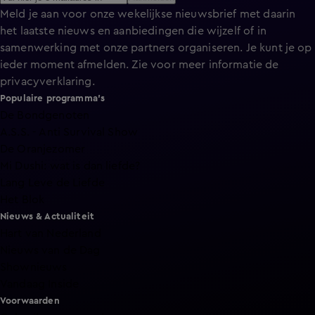
Meld je aan voor onze wekelijkse nieuwsbrief met daarin
het laatste nieuws en aanbiedingen die wijzelf of in
samenwerking met onze partners organiseren. Je kunt je op
ieder moment afmelden. Zie voor meer informatie de
privacyverklaring
.
Populaire programma's
De Bondgenoten
A.S.S. - Anti Survival Show
De Oranjezomer
Mi Dushi: wat is dan liefde?
Lang Leve de Liefde
Het Blok
Nieuws & Actualiteit
Hart van Nederland
Nieuws van de Dag
Shownieuws
Vandaag Inside
Voorwaarden