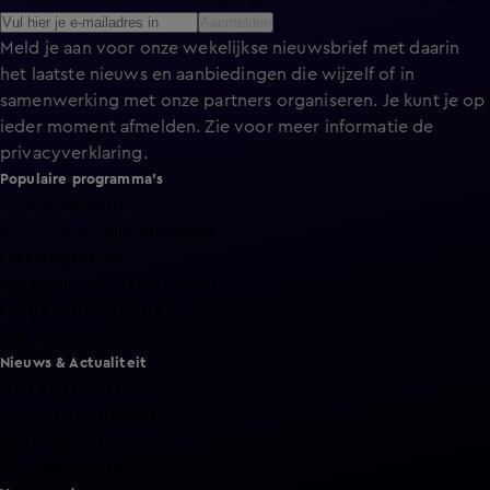
Aanmelden
Meld je aan voor onze wekelijkse nieuwsbrief met daarin
het laatste nieuws en aanbiedingen die wijzelf of in
samenwerking met onze partners organiseren. Je kunt je op
ieder moment afmelden. Zie voor meer informatie de
privacyverklaring
.
Populaire programma's
De Bondgenoten
A.S.S. - Anti Survival Show
De Oranjezomer
Mi Dushi: wat is dan liefde?
Lang Leve de Liefde
Het Blok
Nieuws & Actualiteit
Hart van Nederland
Nieuws van de Dag
Shownieuws
Vandaag Inside