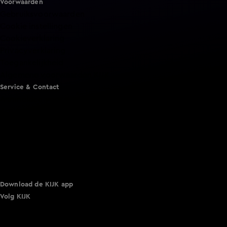
Voorwaarden
Gebruiksvoorwaarden
Cookie instellingen
Cookieverklaring
Privacyverklaring
Toegankelijkheid
Algemene voorwaarden KIJK
Service & Contact
Aanmelden voor een programma
Acties
Adverteren
Smart TV inlog
Over KIJK
Vacatures
Klantenservice
Download de KIJK app
Volg KIJK
©
2026 Talpa Network. Alle rechten voorbehouden. Geen
tekst- en datamining.