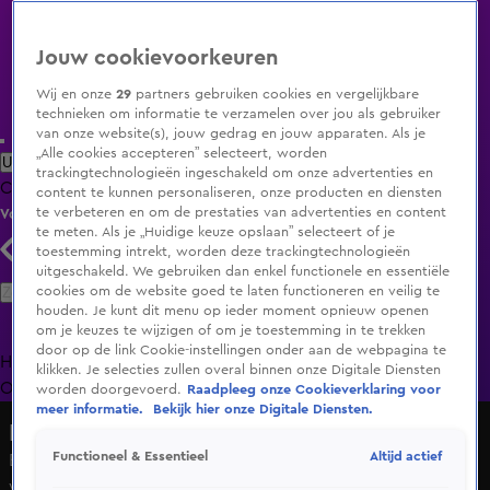
Jouw cookievoorkeuren
Wij en onze
29
partners gebruiken cookies en vergelijkbare
technieken om informatie te verzamelen over jou als gebruiker
van onze website(s), jouw gedrag en jouw apparaten. Als je
„Alle cookies accepteren” selecteert, worden
Uitzending Gemist
Populaire programma's
Zenders
Genres
trackingtechnologieën ingeschakeld om onze advertenties en
Clips
Films
Radio
Smart TV inlog
Shop
content te kunnen personaliseren, onze producten en diensten
te verbeteren en om de prestaties van advertenties en content
Volg KIJK
te meten. Als je „Huidige keuze opslaan” selecteert of je
toestemming intrekt, worden deze trackingtechnologieën
uitgeschakeld. We gebruiken dan enkel functionele en essentiële
Zoeken
cookies om de website goed te laten functioneren en veilig te
houden. Je kunt dit menu op ieder moment opnieuw openen
om je keuzes te wijzigen of om je toestemming in te trekken
door op de link Cookie-instellingen onder aan de webpagina te
Home
Uitzending Gemist
Programma's
De Bondgenoten
De
klikken. Je selecties zullen overal binnen onze Digitale Diensten
Oranjezomer
Livestreams
Shop
worden doorgevoerd.
Raadpleeg onze Cookieverklaring voor
meer informatie.
Bekijk hier onze Digitale Diensten.
Hart van Nederland - Late Editie
Altijd actief
Functioneel & Essentieel
Bankbiljettentaxateur legt uit hoeveel je oude briefjes
waard kunnen zijn