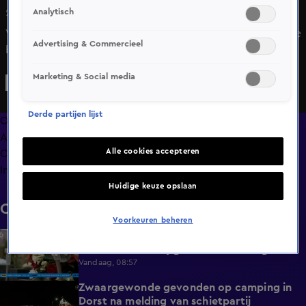
Analytisch
28 apr 2025, 17:13
Vanaf eind april 2025 is het niet meer mogelijk om je oude
Advertising & Commercieel
bankbiljetten van 5 en 25 gulden in te leveren bij de
Nederlandsche Bank en daarvoor geld terug te krijgen.
Marketing & Social media
Echter is de verwachting dat perfecte biljetten wellicht
nog wel wat meer in waarde zullen kunnen stijgen.
Derde partijen lijst
Overzicht
Afleveringen
Alle cookies accepteren
Clips
Info
Huidige keuze opslaan
Clips
Voorkeuren beheren
Meer medewerkers verdacht van
0:35
betrokkenheid bij grafroof Den Haag
Vandaag, 08:57
Zwaargewonde gevonden op camping in
0:34
Dorst na melding van schietpartij