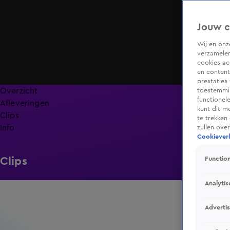
Jouw c
Wij en on
verzamelen
cookies ac
en content
prestaties
Overzicht
toestemmin
functionel
Afleveringen
kunt dit m
Clips
te trekken
Info
zullen ove
Cookieverk
Clips
Function
Analytis
0:37
Adverti