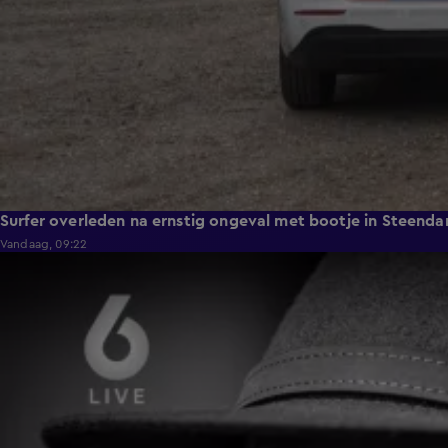
Surfer overleden na ernstig ongeval met bootje in Steend
Vandaag, 09:22
0:59