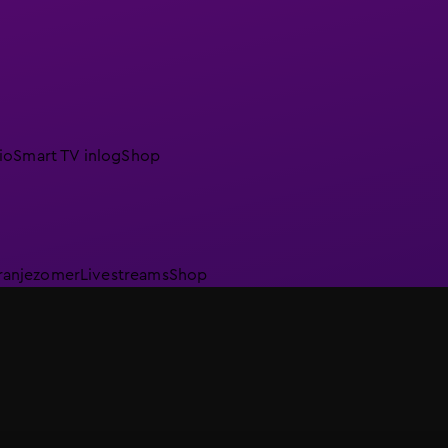
io
Smart TV inlog
Shop
ranjezomer
Livestreams
Shop