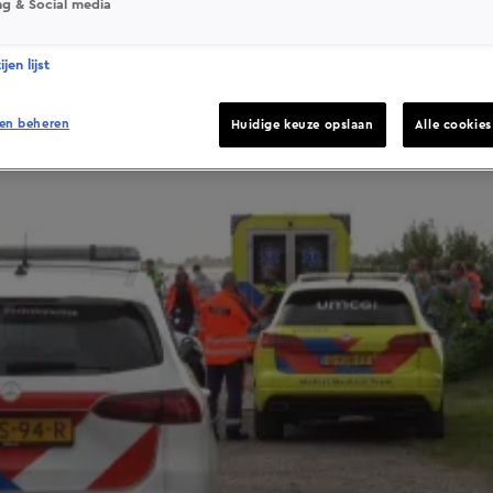
ng & Social media
jen lijst
en beheren
Huidige keuze opslaan
Alle cookie