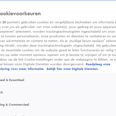
ookievoorkeuren
ze
29
partners gebruiken cookies en vergelijkbare technieken om informatie 
 over jou als gebruiker van onze website(s), jouw gedrag en jouw apparaten.
cepteren” selecteert, worden trackingtechnologieën ingeschakeld om onze 
 te kunnen personaliseren, onze producten en diensten te verbeteren en o
 van advertenties en content te meten. Als je „Huidige keuze opslaan” selecte
g intrekt, worden deze trackingtechnologieën uitgeschakeld. We gebruike
e en essentiële cookies om de website goed te laten functioneren en veilig 
enu op ieder moment opnieuw openen om je keuzes te wijzigen of om je t
 door op de link Cookie-instellingen onder aan de webpagina te klikken. Je s
ral binnen onze Digitale Diensten worden doorgevoerd.
Raadpleeg onze
laring voor meer informatie.
Bekijk hier onze Digitale Diensten.
eel & Essentieel
ch
sing & Commercieel