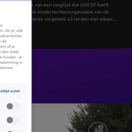
eerste plaats van een ranglijst die UNICEF heeft
opgesteld. De kinderrechtenorganisatie van de
Verenigde Naties vergeleek 43 landen met elkaar.
te
Hoewel geen enkel land beter scoorde dan Nederland,
 Als je „Alle
plaatst UNICEF wel kritische kanttekeningen.
advertenties
m de
ert of je
n dan enkel
te houden. Je
oestemming in
electies
Altijd actief