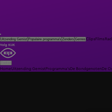
Clips
Films
Rad
Uitzending Gemist
Populaire programma's
Zenders
Genres
Volg KIJK
Zoeken
Home
Uitzending Gemist
Programma's
De Bondgenoten
De O