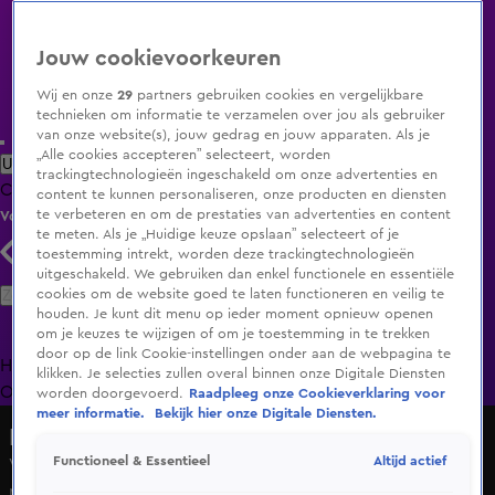
Jouw cookievoorkeuren
Wij en onze
29
partners gebruiken cookies en vergelijkbare
technieken om informatie te verzamelen over jou als gebruiker
van onze website(s), jouw gedrag en jouw apparaten. Als je
„Alle cookies accepteren” selecteert, worden
Uitzending Gemist
Populaire programma's
Zenders
Genres
trackingtechnologieën ingeschakeld om onze advertenties en
Clips
Films
Radio
Smart TV inlog
Shop
content te kunnen personaliseren, onze producten en diensten
te verbeteren en om de prestaties van advertenties en content
Volg KIJK
te meten. Als je „Huidige keuze opslaan” selecteert of je
toestemming intrekt, worden deze trackingtechnologieën
uitgeschakeld. We gebruiken dan enkel functionele en essentiële
Zoeken
cookies om de website goed te laten functioneren en veilig te
houden. Je kunt dit menu op ieder moment opnieuw openen
om je keuzes te wijzigen of om je toestemming in te trekken
door op de link Cookie-instellingen onder aan de webpagina te
Home
Uitzending Gemist
Programma's
De Bondgenoten
De
klikken. Je selecties zullen overal binnen onze Digitale Diensten
Oranjezomer
Livestreams
Shop
worden doorgevoerd.
Raadpleeg onze Cookieverklaring voor
meer informatie.
Bekijk hier onze Digitale Diensten.
Hart van Nederland - Late Editie
Altijd actief
Functioneel & Essentieel
Vrijwilligerswerk inspireerde Annabel om netwerk op te
richten om meer om te kijken naar anderen