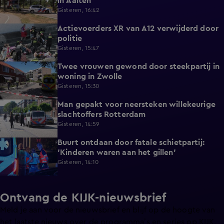
in Aalten
Gisteren, 16:42
Actievoerders XR van A12 verwijderd door
0:39
politie
Gisteren, 15:47
Twee vrouwen gewond door steekpartij in
0:45
woning in Zwolle
Gisteren, 15:30
Man gepakt voor neersteken willekeurige
0:27
slachtoffers Rotterdam
Gisteren, 14:59
Buurt ontdaan door fatale schietpartij:
0:59
'Kinderen waren aan het gillen'
Gisteren, 14:10
Ontvang de KIJK-nieuwsbrief
Meld je aan voor de nieuwsbrief en blijf op de hoogte van
het laatste nieuws over de programma’s en series op KIJK.