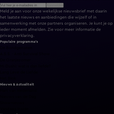
Aanmelden
Meld je aan voor onze wekelijkse nieuwsbrief met daarin
het laatste nieuws en aanbiedingen die wijzelf of in
samenwerking met onze partners organiseren. Je kunt je op
ieder moment afmelden. Zie voor meer informatie de
privacyverklaring
.
Populaire programma's
De Bondgenoten
A.S.S. - Anti Survival Show
De Oranjezomer
Mi Dushi: wat is dan liefde?
Lang Leve de Liefde
Het Blok
Nieuws & Actualiteit
Hart van Nederland
Nieuws van de Dag
Shownieuws
Vandaag Inside