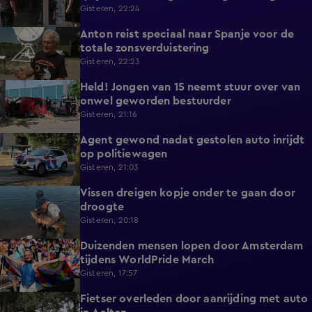
zicht op hulp
Gisteren, 22:24
Anton reist speciaal naar Spanje voor de
1:42
totale zonsverduistering
Gisteren, 22:23
Held! Jongen van 15 neemt stuur over van
0:30
onwel geworden bestuurder
Gisteren, 21:16
Agent gewond nadat gestolen auto inrijdt
0:32
op politiewagen
Gisteren, 21:03
Vissen dreigen kopje onder te gaan door
1:20
droogte
Gisteren, 20:18
Duizenden mensen lopen door Amsterdam
0:31
tijdens WorldPride March
Gisteren, 17:57
Fietser overleden door aanrijding met auto
0:32