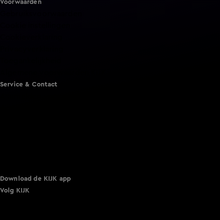
Voorwaarden
Gebruiksvoorwaarden
Cookie instellingen
Cookieverklaring
Privacyverklaring
Toegankelijkheid
Algemene voorwaarden KIJK
Service & Contact
Aanmelden voor een programma
Acties
Adverteren
Smart TV inlog
Over KIJK
Vacatures
Klantenservice
Download de KIJK app
Volg KIJK
©
2026 Talpa Network. Alle rechten voorbehouden. Geen
tekst- en datamining.