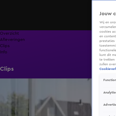
Jouw c
Wij en on
verzamelen
cookies ac
Overzicht
en content
Afleveringen
prestaties
Clips
toestemmin
functionel
Info
kunt dit m
te trekken
zullen ove
Clips
Cookieverk
Function
1:01
Analytis
Adverti