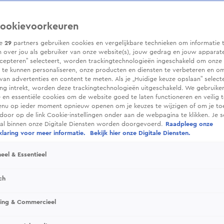
ookievoorkeuren
ze
29
partners gebruiken cookies en vergelijkbare technieken om informatie 
 over jou als gebruiker van onze website(s), jouw gedrag en jouw apparaten.
cepteren” selecteert, worden trackingtechnologieën ingeschakeld om onze 
 te kunnen personaliseren, onze producten en diensten te verbeteren en o
 van advertenties en content te meten. Als je „Huidige keuze opslaan” selecte
g intrekt, worden deze trackingtechnologieën uitgeschakeld. We gebruike
e en essentiële cookies om de website goed te laten functioneren en veilig 
enu op ieder moment opnieuw openen om je keuzes te wijzigen of om je t
 door op de link Cookie-instellingen onder aan de webpagina te klikken. Je s
ral binnen onze Digitale Diensten worden doorgevoerd.
Raadpleeg onze
laring voor meer informatie.
Bekijk hier onze Digitale Diensten.
eel & Essentieel
ch
sing & Commercieel