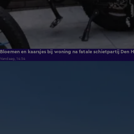
Bloemen en kaarsjes bij woning na fatale schietpartij Den 
Vandaag, 14:54
0:53