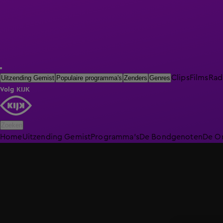
Clips
Films
Rad
Uitzending Gemist
Populaire programma's
Zenders
Genres
Volg KIJK
Zoeken
Home
Uitzending Gemist
Programma's
De Bondgenoten
De O