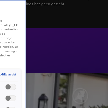
gemeente vindt het geen gezicht
te
 Als je „Alle
advertenties
m de
ert of je
n dan enkel
te houden. Je
oestemming in
electies
Altijd actief