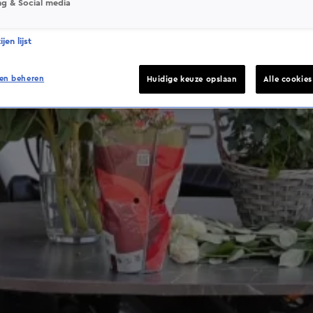
ng & Social media
jen lijst
en beheren
Huidige keuze opslaan
Alle cookie