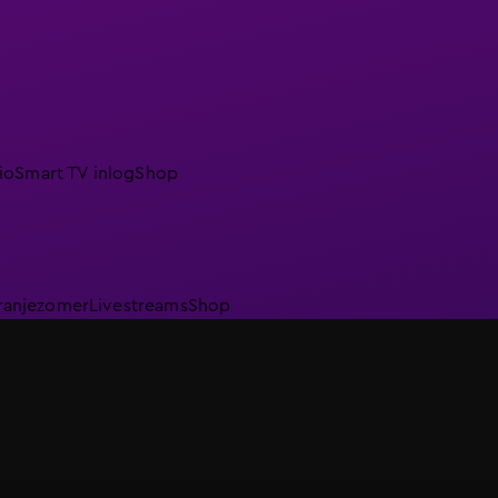
io
Smart TV inlog
Shop
ranjezomer
Livestreams
Shop