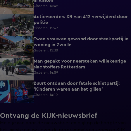
in Aalten
Gisteren, 16:42
Actievoerders XR van A12 verwijderd door
0:39
politie
Gisteren, 15:47
Twee vrouwen gewond door steekpartij in
0:45
woning in Zwolle
Gisteren, 15:30
Man gepakt voor neersteken willekeurige
0:27
slachtoffers Rotterdam
Gisteren, 14:59
Buurt ontdaan door fatale schietpartij:
0:59
'Kinderen waren aan het gillen'
Gisteren, 14:10
Ontvang de KIJK-nieuwsbrief
Meld je aan voor de nieuwsbrief en blijf op de hoogte van
het laatste nieuws over de programma’s en series op KIJK.