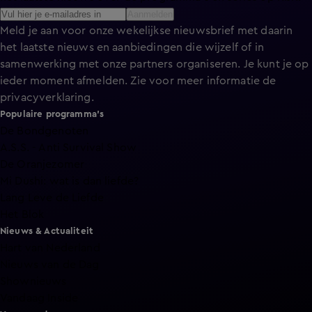
Aanmelden
Meld je aan voor onze wekelijkse nieuwsbrief met daarin
het laatste nieuws en aanbiedingen die wijzelf of in
samenwerking met onze partners organiseren. Je kunt je op
ieder moment afmelden. Zie voor meer informatie de
privacyverklaring
.
Populaire programma's
De Bondgenoten
A.S.S. - Anti Survival Show
De Oranjezomer
Mi Dushi: wat is dan liefde?
Lang Leve de Liefde
Het Blok
Nieuws & Actualiteit
Hart van Nederland
Nieuws van de Dag
Shownieuws
Vandaag Inside