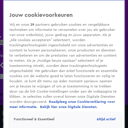
Jouw cookievoorkeuren
Wij en onze
29
partners gebruiken cookies en vergelijkbare
technieken om informatie te verzamelen over jou als gebruiker
van onze website(s), jouw gedrag en jouw apparaten. Als je
„Alle cookies accepteren” selecteert, worden
Uitzending Gemist
Populaire programma's
Zenders
Genres
trackingtechnologieën ingeschakeld om onze advertenties en
Clips
Films
Radio
Smart TV inlog
Shop
content te kunnen personaliseren, onze producten en diensten
te verbeteren en om de prestaties van advertenties en content
Volg KIJK
te meten. Als je „Huidige keuze opslaan” selecteert of je
toestemming intrekt, worden deze trackingtechnologieën
uitgeschakeld. We gebruiken dan enkel functionele en essentiële
Zoeken
cookies om de website goed te laten functioneren en veilig te
houden. Je kunt dit menu op ieder moment opnieuw openen
om je keuzes te wijzigen of om je toestemming in te trekken
door op de link Cookie-instellingen onder aan de webpagina te
Home
Uitzending Gemist
Programma's
De Bondgenoten
De
klikken. Je selecties zullen overal binnen onze Digitale Diensten
Oranjezomer
Livestreams
Shop
worden doorgevoerd.
Raadpleeg onze Cookieverklaring voor
meer informatie.
Bekijk hier onze Digitale Diensten.
Hart van Nederland - Late Editie
Altijd actief
Functioneel & Essentieel
Máxima opent bijzonder verblijf voor mishandelde en
verwaarloosde dieren