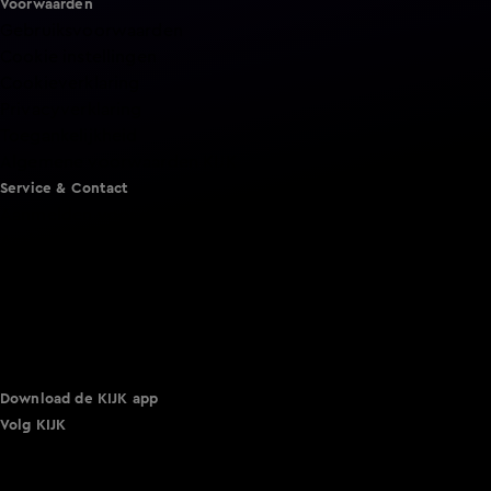
Voorwaarden
Gebruiksvoorwaarden
Cookie instellingen
Cookieverklaring
Privacyverklaring
Toegankelijkheid
Algemene voorwaarden KIJK
Service & Contact
Aanmelden voor een programma
Acties
Adverteren
Smart TV inlog
Over KIJK
Vacatures
Klantenservice
Download de KIJK app
Volg KIJK
©
2026 Talpa Network. Alle rechten voorbehouden. Geen
tekst- en datamining.