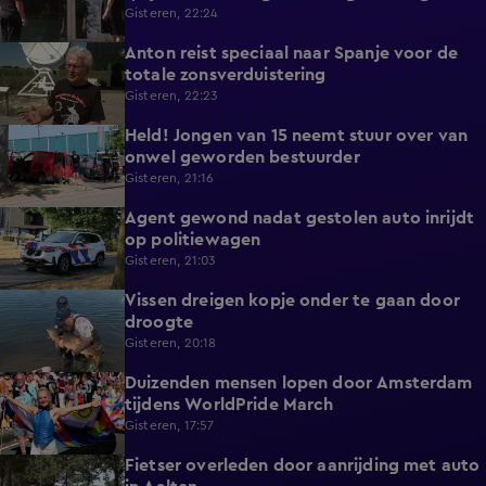
zicht op hulp
Gisteren, 22:24
Anton reist speciaal naar Spanje voor de
1:42
totale zonsverduistering
Gisteren, 22:23
Held! Jongen van 15 neemt stuur over van
0:30
onwel geworden bestuurder
Gisteren, 21:16
Agent gewond nadat gestolen auto inrijdt
0:32
op politiewagen
Gisteren, 21:03
Vissen dreigen kopje onder te gaan door
1:20
droogte
Gisteren, 20:18
Duizenden mensen lopen door Amsterdam
0:31
tijdens WorldPride March
Gisteren, 17:57
Fietser overleden door aanrijding met auto
0:32