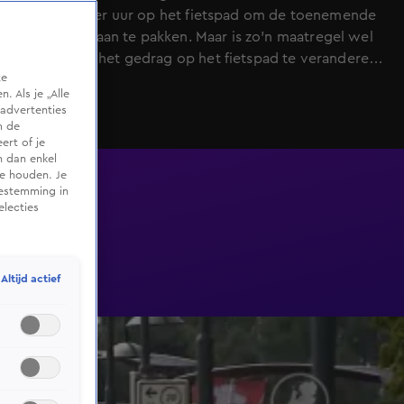
kilometer per uur op het fietspad om de toenemende
fietsterreur aan te pakken. Maar is zo'n maatregel wel
genoeg om het gedrag op het fietspad te veranderen?
te
In Apeldoorn – waar bewoners al langer klagen over
 Als je „Alle
roekeloos rijgedrag – vragen we hoe veilig het daar
advertenties
nog is.
m de
ert of je
n dan enkel
te houden. Je
oestemming in
electies
Altijd actief