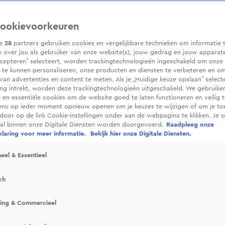
ookievoorkeuren
ze
28
partners gebruiken cookies en vergelijkbare technieken om informatie 
 over jou als gebruiker van onze website(s), jouw gedrag en jouw apparaten.
cepteren” selecteert, worden trackingtechnologieën ingeschakeld om onze 
 te kunnen personaliseren, onze producten en diensten te verbeteren en o
 van advertenties en content te meten. Als je „Huidige keuze opslaan” selecte
g intrekt, worden deze trackingtechnologieën uitgeschakeld. We gebruike
e en essentiële cookies om de website goed te laten functioneren en veilig 
enu op ieder moment opnieuw openen om je keuzes te wijzigen of om je t
 door op de link Cookie-instellingen onder aan de webpagina te klikken. Je s
ral binnen onze Digitale Diensten worden doorgevoerd.
Raadpleeg onze
laring voor meer informatie.
Bekijk hier onze Digitale Diensten.
eel & Essentieel
ch
sing & Commercieel