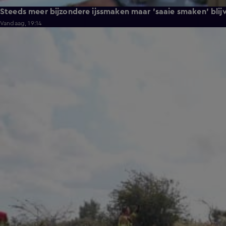
Steeds meer bijzondere ijssmaken maar 'saaie smaken' blij
Vandaag, 19:14
1:46