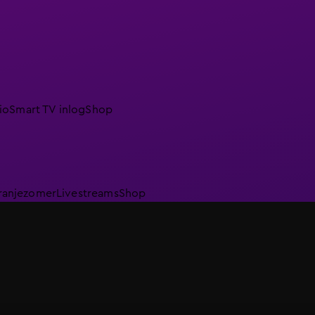
io
Smart TV inlog
Shop
ranjezomer
Livestreams
Shop