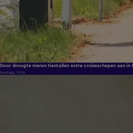
Door droogte meren tientallen extra cruiseschepen aan in
Vandaag, 19:54
1:49