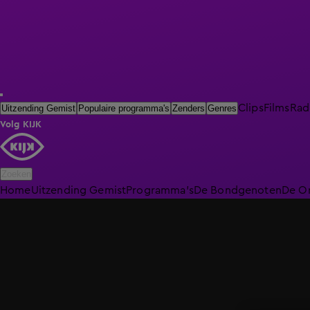
Clips
Films
Rad
Uitzending Gemist
Populaire programma's
Zenders
Genres
Volg KIJK
Zoeken
Home
Uitzending Gemist
Programma's
De Bondgenoten
De O