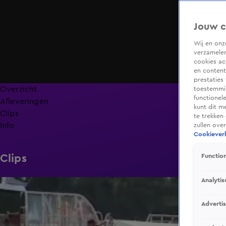
Jouw c
Wij en on
verzamelen
cookies ac
en content
prestaties
Overzicht
toestemmin
functionel
Afleveringen
kunt dit m
Clips
te trekken
Info
zullen ove
Cookieverk
Clips
Function
Analytis
2:11
Adverti