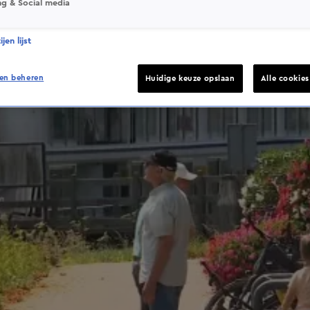
ng & Social media
jen lijst
en beheren
Huidige keuze opslaan
Alle cookie