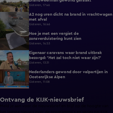
brandweerman gewond geraakt
Gisteren, 17:46
A2 nog uren dicht na brand in vrachtwagen
0:41
met afval
Gisteren, 16:46
Hoe je met een vergiet de
1:21
zonsverduistering kunt zien
Gisteren, 14:53
Eigenaar caravans waar brand uitbrak
2:14
bezorgd: 'Het zal toch niet waar zijn?'
Gisteren, 13:31
Nederlanders gewond door valpartijen in
0:34
Oostenrijkse Alpen
Gisteren, 11:08
Ontvang de KIJK-nieuwsbrief
Meld je aan voor de nieuwsbrief en blijf op de hoogte van
het laatste nieuws over de programma’s en series op KIJK.