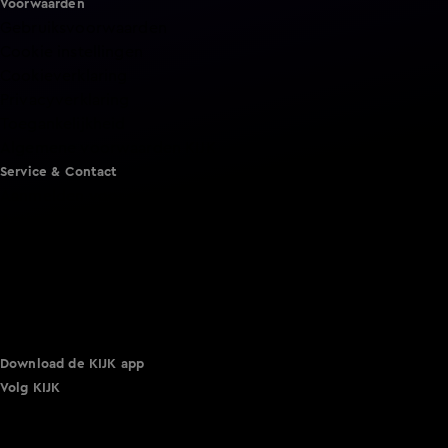
Voorwaarden
Gebruiksvoorwaarden
Cookie instellingen
Cookieverklaring
Privacyverklaring
Toegankelijkheid
Algemene voorwaarden KIJK
Service & Contact
Aanmelden voor een programma
Acties
Adverteren
Smart TV inlog
Over KIJK
Vacatures
Klantenservice
Download de KIJK app
Volg KIJK
©
2026 Talpa Network. Alle rechten voorbehouden. Geen
tekst- en datamining.