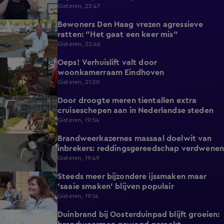
Gisteren, 22:47
Bewoners Den Haag vrezen agressieve
1:54
ratten: "Het gaat een keer mis"
Gisteren, 22:46
Oeps! Verhuislift valt door
0:58
woonkamerraam Eindhoven
Gisteren, 21:20
Door droogte meren tientallen extra
2:11
cruiseschepen aan in Nederlandse steden
Gisteren, 19:54
Brandweerkazernes massaal doelwit van
1:49
inbrekers: reddingsgereedschap verdwenen
Gisteren, 19:49
Steeds meer bijzondere ijssmaken maar
1:17
'saaie smaken' blijven populair
Gisteren, 19:14
Duinbrand bij Oosterduinpad blijft groeien:
1:46