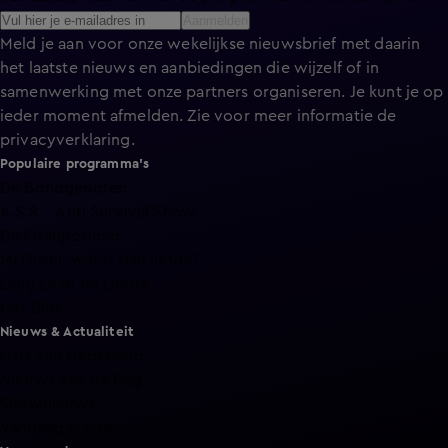
Aanmelden
Meld je aan voor onze wekelijkse nieuwsbrief met daarin
het laatste nieuws en aanbiedingen die wijzelf of in
samenwerking met onze partners organiseren. Je kunt je op
ieder moment afmelden. Zie voor meer informatie de
privacyverklaring
.
Populaire programma's
De Bondgenoten
A.S.S. - Anti Survival Show
De Oranjezomer
Mi Dushi: wat is dan liefde?
Lang Leve de Liefde
Het Blok
Nieuws & Actualiteit
Hart van Nederland
Nieuws van de Dag
Shownieuws
Vandaag Inside