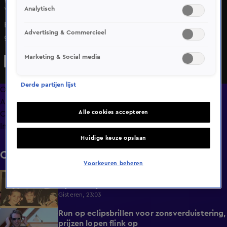
Analytisch
Wo 10 juni, 23:04
Bewoners in Haarlem voelen zich flink benadeeld door de
Advertising & Commercieel
gemeente en handhaving. Anderhalf jaar waren ze in
overleg over de plaatsing van een steiger en een bankje bij
Marketing & Social media
de vijver. De steiger is uiteindelijk geplaatst, maar voor het
bankje was geen budget meer. Nu de bewoners een
Derde partijen lijst
bankje, betaald uit eigen zak, hebben neergezet moet het
Overzicht
van de gemeente toch weg. En dat zorgt voor frustratie in
Afleveringen
de buurt.
Alle cookies accepteren
Clips
Info
Huidige keuze opslaan
Clips
Voorkeuren beheren
Trouwe Jan Smit-fans kijken uit naar
1:59
bijzonder jubileum
Gisteren, 23:03
Run op eclipsbrillen voor zonsverduistering,
2:06
prijzen lopen flink op