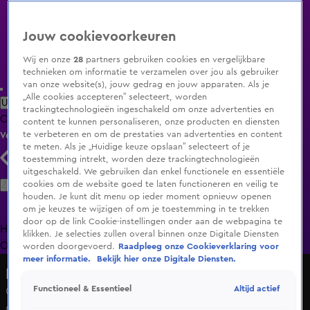
Jouw cookievoorkeuren
Wij en onze
28
partners gebruiken cookies en vergelijkbare
technieken om informatie te verzamelen over jou als gebruiker
van onze website(s), jouw gedrag en jouw apparaten. Als je
„Alle cookies accepteren” selecteert, worden
Uitzending Gemist
Populaire programma's
Zenders
Genres
trackingtechnologieën ingeschakeld om onze advertenties en
Clips
Films
Radio
Smart TV inlog
Shop
content te kunnen personaliseren, onze producten en diensten
te verbeteren en om de prestaties van advertenties en content
Volg KIJK
te meten. Als je „Huidige keuze opslaan” selecteert of je
toestemming intrekt, worden deze trackingtechnologieën
uitgeschakeld. We gebruiken dan enkel functionele en essentiële
Zoeken
cookies om de website goed te laten functioneren en veilig te
houden. Je kunt dit menu op ieder moment opnieuw openen
om je keuzes te wijzigen of om je toestemming in te trekken
door op de link Cookie-instellingen onder aan de webpagina te
Home
Uitzending Gemist
Programma's
De Bondgenoten
De
klikken. Je selecties zullen overal binnen onze Digitale Diensten
Oranjezomer
Livestreams
Shop
worden doorgevoerd.
Raadpleeg onze Cookieverklaring voor
meer informatie.
Bekijk hier onze Digitale Diensten.
Hart van Nederland - Late Editie
Altijd actief
Functioneel & Essentieel
Onbegrip in Haarlemse buurt: geliefd bankje moet van
gemeente verdwijnen