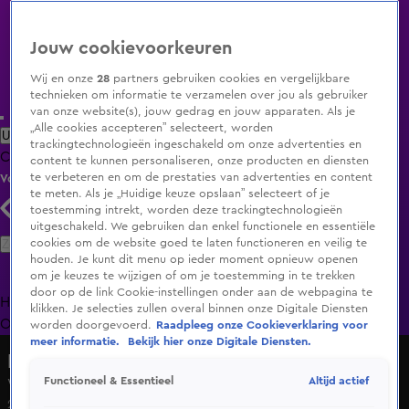
Jouw cookievoorkeuren
Wij en onze
28
partners gebruiken cookies en vergelijkbare
technieken om informatie te verzamelen over jou als gebruiker
van onze website(s), jouw gedrag en jouw apparaten. Als je
„Alle cookies accepteren” selecteert, worden
Uitzending Gemist
Populaire programma's
Zenders
Genres
trackingtechnologieën ingeschakeld om onze advertenties en
Clips
Films
Radio
Smart TV inlog
Shop
content te kunnen personaliseren, onze producten en diensten
te verbeteren en om de prestaties van advertenties en content
Volg KIJK
te meten. Als je „Huidige keuze opslaan” selecteert of je
toestemming intrekt, worden deze trackingtechnologieën
uitgeschakeld. We gebruiken dan enkel functionele en essentiële
Zoeken
cookies om de website goed te laten functioneren en veilig te
houden. Je kunt dit menu op ieder moment opnieuw openen
om je keuzes te wijzigen of om je toestemming in te trekken
door op de link Cookie-instellingen onder aan de webpagina te
Home
Uitzending Gemist
Programma's
De Bondgenoten
De
klikken. Je selecties zullen overal binnen onze Digitale Diensten
Oranjezomer
Livestreams
Shop
worden doorgevoerd.
Raadpleeg onze Cookieverklaring voor
meer informatie.
Bekijk hier onze Digitale Diensten.
Hart van Nederland - Late Editie
Altijd actief
Functioneel & Essentieel
Weerbericht zondag 27 april 2025
27 apr 2025, 09:02