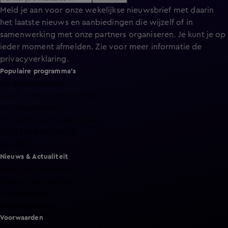
Meld je aan voor onze wekelijkse nieuwsbrief met daarin
het laatste nieuws en aanbiedingen die wijzelf of in
samenwerking met onze partners organiseren. Je kunt je op
ieder moment afmelden. Zie voor meer informatie de
privacyverklaring
.
Populaire programma's
De Bondgenoten
A.S.S. - Anti Survival Show
De Oranjezomer
Mi Dushi: wat is dan liefde?
Lang Leve de Liefde
Het Blok
Nieuws & Actualiteit
Hart van Nederland
Nieuws van de Dag
Shownieuws
Vandaag Inside
Voorwaarden