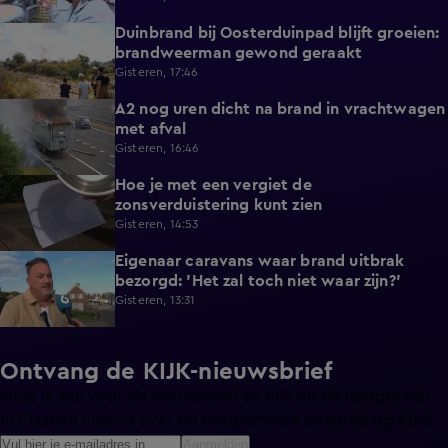
Duinbrand bij Oosterduinpad blijft groeien:
1:46
brandweerman gewond geraakt
Gisteren, 17:46
A2 nog uren dicht na brand in vrachtwagen
0:41
met afval
Gisteren, 16:46
Hoe je met een vergiet de
1:21
zonsverduistering kunt zien
Gisteren, 14:53
Eigenaar caravans waar brand uitbrak
2:14
bezorgd: 'Het zal toch niet waar zijn?'
Gisteren, 13:31
Ontvang de KIJK-nieuwsbrief
Meld je aan voor de nieuwsbrief en blijf op de hoogte van
het laatste nieuws over de programma’s en series op KIJK.
Aanmelden