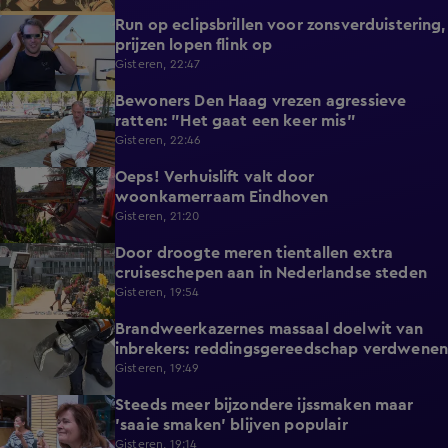
Run op eclipsbrillen voor zonsverduistering,
2:06
prijzen lopen flink op
Gisteren, 22:47
Bewoners Den Haag vrezen agressieve
1:54
ratten: "Het gaat een keer mis"
Gisteren, 22:46
Oeps! Verhuislift valt door
0:58
woonkamerraam Eindhoven
Gisteren, 21:20
Door droogte meren tientallen extra
2:11
cruiseschepen aan in Nederlandse steden
Gisteren, 19:54
Brandweerkazernes massaal doelwit van
1:49
inbrekers: reddingsgereedschap verdwenen
Gisteren, 19:49
Steeds meer bijzondere ijssmaken maar
1:17
'saaie smaken' blijven populair
Gisteren, 19:14