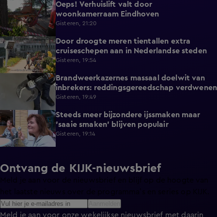
Oeps! Verhuislift valt door
0:58
woonkamerraam Eindhoven
Gisteren, 21:20
Door droogte meren tientallen extra
2:11
cruiseschepen aan in Nederlandse steden
Gisteren, 19:54
Brandweerkazernes massaal doelwit van
1:49
inbrekers: reddingsgereedschap verdwenen
Gisteren, 19:49
Steeds meer bijzondere ijssmaken maar
1:17
'saaie smaken' blijven populair
Gisteren, 19:14
Ontvang de KIJK-nieuwsbrief
Meld je aan voor de nieuwsbrief en blijf op de hoogte van
het laatste nieuws over de programma’s en series op KIJK.
Aanmelden
Meld je aan voor onze wekelijkse nieuwsbrief met daarin