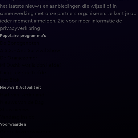
het laatste nieuws en aanbiedingen die wijzelf of in
samenwerking met onze partners organiseren. Je kunt je op
ieder moment afmelden. Zie voor meer informatie de
privacyverklaring
.
Populaire programma's
De Bondgenoten
A.S.S. - Anti Survival Show
De Oranjezomer
Mi Dushi: wat is dan liefde?
Lang Leve de Liefde
Het Blok
Nieuws & Actualiteit
Hart van Nederland
Nieuws van de Dag
Shownieuws
Vandaag Inside
Voorwaarden
Gebruiksvoorwaarden