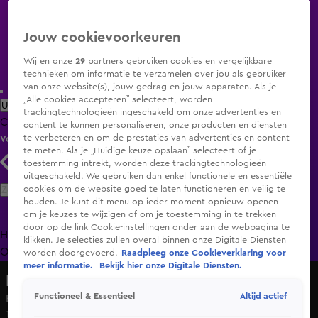
Jouw cookievoorkeuren
Wij en onze
29
partners gebruiken cookies en vergelijkbare
technieken om informatie te verzamelen over jou als gebruiker
van onze website(s), jouw gedrag en jouw apparaten. Als je
„Alle cookies accepteren” selecteert, worden
Uitzending Gemist
Populaire programma's
Zenders
Genres
trackingtechnologieën ingeschakeld om onze advertenties en
Clips
Films
Radio
Smart TV inlog
Shop
content te kunnen personaliseren, onze producten en diensten
te verbeteren en om de prestaties van advertenties en content
Volg KIJK
te meten. Als je „Huidige keuze opslaan” selecteert of je
toestemming intrekt, worden deze trackingtechnologieën
uitgeschakeld. We gebruiken dan enkel functionele en essentiële
Zoeken
cookies om de website goed te laten functioneren en veilig te
houden. Je kunt dit menu op ieder moment opnieuw openen
om je keuzes te wijzigen of om je toestemming in te trekken
door op de link Cookie-instellingen onder aan de webpagina te
Home
Uitzending Gemist
Programma's
De Bondgenoten
De
klikken. Je selecties zullen overal binnen onze Digitale Diensten
Oranjezomer
Livestreams
Shop
worden doorgevoerd.
Raadpleeg onze Cookieverklaring voor
meer informatie.
Bekijk hier onze Digitale Diensten.
Hart van Nederland - Late Editie
Altijd actief
Functioneel & Essentieel
Ernstig ongeval in Lelystad: motorrijder overleden
18 juni 2025, 17:04