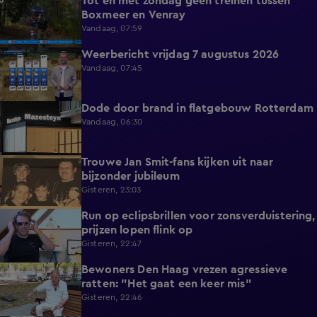
Tot en met zondag geen treinen tussen
0:36
Boxmeer en Venray
Vandaag, 07:59
Weerbericht vrijdag 7 augustus 2026
2:26
Vandaag, 07:45
Dode door brand in flatgebouw Rotterdam
0:37
Vandaag, 06:30
Trouwe Jan Smit-fans kijken uit naar
1:59
bijzonder jubileum
Gisteren, 23:03
Run op eclipsbrillen voor zonsverduistering,
2:06
prijzen lopen flink op
Gisteren, 22:47
Bewoners Den Haag vrezen agressieve
1:54
ratten: "Het gaat een keer mis"
Gisteren, 22:46