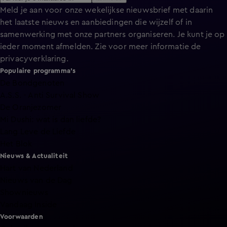
Meld je aan voor onze wekelijkse nieuwsbrief met daarin
het laatste nieuws en aanbiedingen die wijzelf of in
samenwerking met onze partners organiseren. Je kunt je op
ieder moment afmelden. Zie voor meer informatie de
privacyverklaring
.
Populaire programma's
De Bondgenoten
A.S.S. - Anti Survival Show
De Oranjezomer
Mi Dushi: wat is dan liefde?
Lang Leve de Liefde
Het Blok
Nieuws & Actualiteit
Hart van Nederland
Nieuws van de Dag
Shownieuws
Vandaag Inside
Voorwaarden