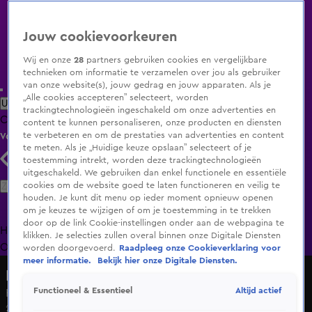
Jouw cookievoorkeuren
Wij en onze
28
partners gebruiken cookies en vergelijkbare
technieken om informatie te verzamelen over jou als gebruiker
van onze website(s), jouw gedrag en jouw apparaten. Als je
„Alle cookies accepteren” selecteert, worden
Uitzending Gemist
Populaire programma's
Zenders
Genres
trackingtechnologieën ingeschakeld om onze advertenties en
Clips
Films
Radio
Smart TV inlog
Shop
content te kunnen personaliseren, onze producten en diensten
te verbeteren en om de prestaties van advertenties en content
Volg KIJK
te meten. Als je „Huidige keuze opslaan” selecteert of je
toestemming intrekt, worden deze trackingtechnologieën
uitgeschakeld. We gebruiken dan enkel functionele en essentiële
Zoeken
cookies om de website goed te laten functioneren en veilig te
houden. Je kunt dit menu op ieder moment opnieuw openen
om je keuzes te wijzigen of om je toestemming in te trekken
door op de link Cookie-instellingen onder aan de webpagina te
Home
Uitzending Gemist
Programma's
De Bondgenoten
De
klikken. Je selecties zullen overal binnen onze Digitale Diensten
Oranjezomer
Livestreams
Shop
worden doorgevoerd.
Raadpleeg onze Cookieverklaring voor
meer informatie.
Bekijk hier onze Digitale Diensten.
Hart van Nederland - Late Editie
Altijd actief
Functioneel & Essentieel
Het NK tijdrijden gaat dit jaar toch door
24 juni 2025, 22:00