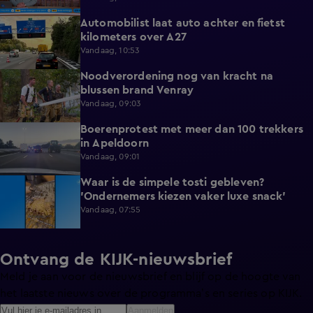
Automobilist laat auto achter en fietst
0:39
kilometers over A27
Vandaag, 10:53
Noodverordening nog van kracht na
1:14
blussen brand Venray
Vandaag, 09:03
Boerenprotest met meer dan 100 trekkers
0:54
in Apeldoorn
Vandaag, 09:01
Waar is de simpele tosti gebleven?
0:51
'Ondernemers kiezen vaker luxe snack'
Vandaag, 07:55
Ontvang de KIJK-nieuwsbrief
Meld je aan voor de nieuwsbrief en blijf op de hoogte van
het laatste nieuws over de programma’s en series op KIJK.
Aanmelden