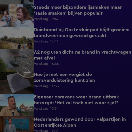
Steeds meer bijzondere ijssmaken maar
1:17
'saaie smaken' blijven populair
Vandaag, 19:14
Duinbrand bij Oosterduinpad blijft groeien:
1:46
brandweerman gewond geraakt
Vandaag, 17:46
A2 nog uren dicht na brand in vrachtwagen
0:41
met afval
Vandaag, 16:46
Hoe je met een vergiet de
1:21
zonsverduistering kunt zien
Vandaag, 14:53
Eigenaar caravans waar brand uitbrak
2:14
bezorgd: 'Het zal toch niet waar zijn?'
Vandaag, 13:31
Nederlanders gewond door valpartijen in
0:34
Oostenrijkse Alpen
Vandaag, 11:08