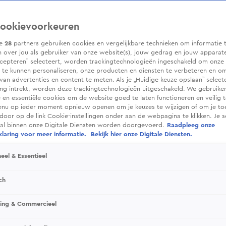
ookievoorkeuren
ze
28
partners gebruiken cookies en vergelijkbare technieken om informatie 
 over jou als gebruiker van onze website(s), jouw gedrag en jouw apparaten.
cepteren” selecteert, worden trackingtechnologieën ingeschakeld om onze 
 te kunnen personaliseren, onze producten en diensten te verbeteren en o
 van advertenties en content te meten. Als je „Huidige keuze opslaan” selecte
g intrekt, worden deze trackingtechnologieën uitgeschakeld. We gebruike
e en essentiële cookies om de website goed te laten functioneren en veilig 
enu op ieder moment opnieuw openen om je keuzes te wijzigen of om je t
 door op de link Cookie-instellingen onder aan de webpagina te klikken. Je s
ral binnen onze Digitale Diensten worden doorgevoerd.
Raadpleeg onze
laring voor meer informatie.
Bekijk hier onze Digitale Diensten.
eel & Essentieel
ch
sing & Commercieel