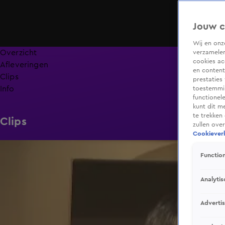
Jouw c
Wij en on
Overzicht
verzamelen
cookies ac
Afleveringen
en content
Clips
prestaties
Info
toestemmin
functionel
kunt dit m
te trekken
Clips
zullen ove
Cookieverk
1:59
Function
Analytis
Adverti