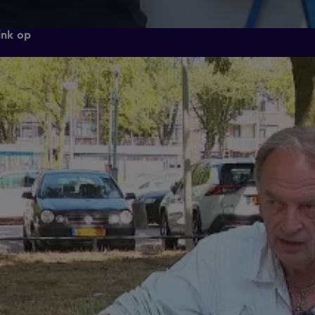
ink op