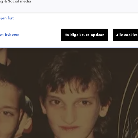
ng & Social media
jen lijst
en beheren
Huidige keuze opslaan
Alle cookie