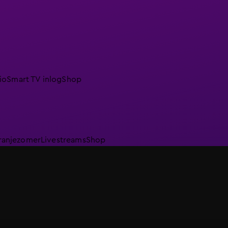
io
Smart TV inlog
Shop
ranjezomer
Livestreams
Shop