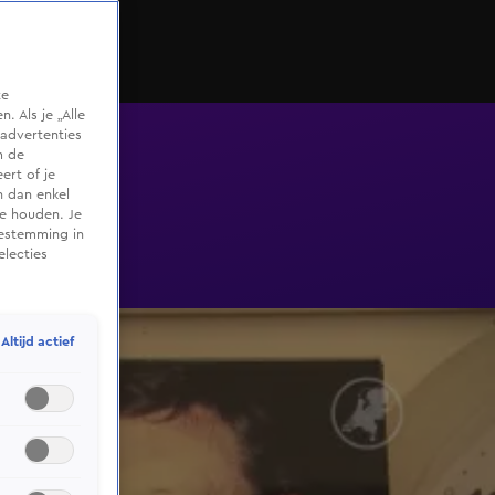
te
 Als je „Alle
advertenties
m de
ert of je
n dan enkel
te houden. Je
oestemming in
electies
Altijd actief