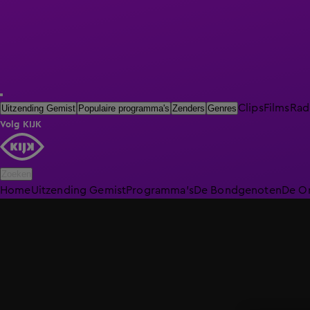
Clips
Films
Rad
Uitzending Gemist
Populaire programma's
Zenders
Genres
Volg KIJK
Zoeken
Home
Uitzending Gemist
Programma's
De Bondgenoten
De O