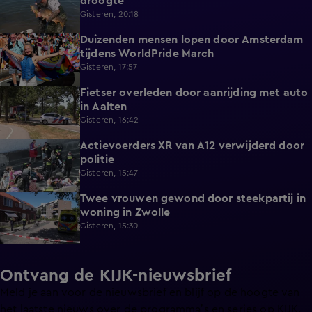
droogte
Gisteren, 20:18
Duizenden mensen lopen door Amsterdam
0:31
tijdens WorldPride March
Gisteren, 17:57
Fietser overleden door aanrijding met auto
0:32
in Aalten
Gisteren, 16:42
Actievoerders XR van A12 verwijderd door
0:39
politie
Gisteren, 15:47
Twee vrouwen gewond door steekpartij in
0:45
woning in Zwolle
Gisteren, 15:30
Ontvang de KIJK-nieuwsbrief
Meld je aan voor de nieuwsbrief en blijf op de hoogte van
het laatste nieuws over de programma’s en series op KIJK.