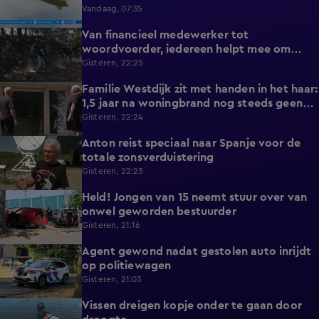
Vandaag, 07:35
Van financieel medewerker tot
2:14
woordvoerder, iedereen helpt mee om
nieuwe natuurbrand te voorkomen
Gisteren, 22:25
Familie Westdijk zit met handen in het haar:
2:10
1,5 jaar na woningbrand nog steeds geen
zicht op hulp
Gisteren, 22:24
Anton reist speciaal naar Spanje voor de
1:42
totale zonsverduistering
Gisteren, 22:23
Held! Jongen van 15 neemt stuur over van
0:30
onwel geworden bestuurder
Gisteren, 21:16
Agent gewond nadat gestolen auto inrijdt
0:32
op politiewagen
Gisteren, 21:03
Vissen dreigen kopje onder te gaan door
1:20