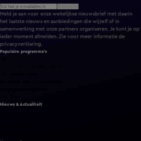
Aanmelden
Meld je aan voor onze wekelijkse nieuwsbrief met daarin
het laatste nieuws en aanbiedingen die wijzelf of in
samenwerking met onze partners organiseren. Je kunt je op
ieder moment afmelden. Zie voor meer informatie de
privacyverklaring
.
Populaire programma's
De Bondgenoten
A.S.S. - Anti Survival Show
De Oranjezomer
Mi Dushi: wat is dan liefde?
Lang Leve de Liefde
Het Blok
Nieuws & Actualiteit
Hart van Nederland
Nieuws van de Dag
Shownieuws
Vandaag Inside