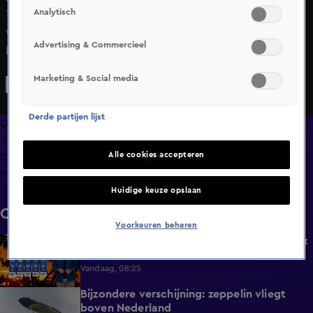
Analytisch
17 apr 2024, 23:06
Vijf wolvenwelpjes oefenen jacht, omsingelen en
Advertising & Commercieel
besluipen zwijn
Marketing & Social media
Derde partijen lijst
Overzicht
Afleveringen
Alle cookies accepteren
Clips
Info
Huidige keuze opslaan
Clips
Voorkeuren beheren
Kwik stijgt naar 31 graden, later deze week
1:45
wordt het zinderend heet
Vandaag, 08:25
Bijzondere verschijning: zeppelin vliegt
0:52
boven Nederland