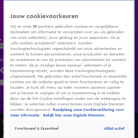
Jouw cookievoorkeuren
Wij en onze
29
partners gebruiken cookies en vergelijkbare
technieken om informatie te verzamelen over jou als gebruiker
van onze website(s), jouw gedrag en jouw apparaten. Als je
„Alle cookies accepteren” selecteert, worden
Uitzending Gemist
Populaire programma's
Zenders
Genres
trackingtechnologieën ingeschakeld om onze advertenties en
Clips
Films
Radio
Smart TV inlog
Shop
content te kunnen personaliseren, onze producten en diensten
te verbeteren en om de prestaties van advertenties en content
Volg KIJK
te meten. Als je „Huidige keuze opslaan” selecteert of je
toestemming intrekt, worden deze trackingtechnologieën
uitgeschakeld. We gebruiken dan enkel functionele en essentiële
Zoeken
cookies om de website goed te laten functioneren en veilig te
houden. Je kunt dit menu op ieder moment opnieuw openen
om je keuzes te wijzigen of om je toestemming in te trekken
door op de link Cookie-instellingen onder aan de webpagina te
Home
Uitzending Gemist
Programma's
De Bondgenoten
De
klikken. Je selecties zullen overal binnen onze Digitale Diensten
Oranjezomer
Livestreams
Shop
worden doorgevoerd.
Raadpleeg onze Cookieverklaring voor
meer informatie.
Bekijk hier onze Digitale Diensten.
Hart van Nederland - Late Editie
Altijd actief
Functioneel & Essentieel
Vijf wolvenwelpjes oefenen jacht, omsingelen en
besluipen zwijn