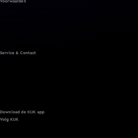
Voorwaarden
Gebruiksvoorwaarden
Cookie instellingen
Cookieverklaring
Privacyverklaring
Toegankelijkheid
Algemene voorwaarden KIJK
Service & Contact
Aanmelden voor een programma
Acties
Adverteren
Smart TV inlog
Over KIJK
Vacatures
Klantenservice
Download de KIJK app
Volg KIJK
©
2026 Talpa Network. Alle rechten voorbehouden. Geen
tekst- en datamining.