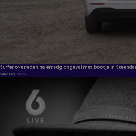
Surfer overleden na ernstig ongeval met bootje in Steend
Vandaag, 09:22
0:59