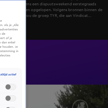
hebben tijdens een dispuutsweekend eerstegraads
brandwonden opgelopen. Volgens bronnen binnen de
vereniging zou de groep TYR, die aan Vindicat
te
verbonden is, hen ‘in het gezicht gebrandmerkt’
 Als je „Alle
hebben.
advertenties
m de
ert of je
n dan enkel
te houden. Je
oestemming in
electies
Altijd actief