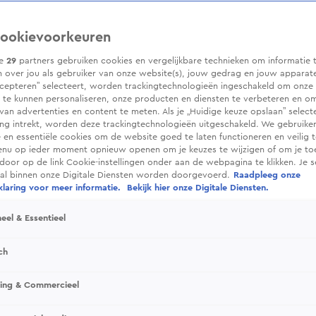
ookievoorkeuren
ze
29
partners gebruiken cookies en vergelijkbare technieken om informatie 
 over jou als gebruiker van onze website(s), jouw gedrag en jouw apparaten.
cepteren” selecteert, worden trackingtechnologieën ingeschakeld om onze 
 te kunnen personaliseren, onze producten en diensten te verbeteren en o
 van advertenties en content te meten. Als je „Huidige keuze opslaan” selecte
g intrekt, worden deze trackingtechnologieën uitgeschakeld. We gebruike
e en essentiële cookies om de website goed te laten functioneren en veilig 
enu op ieder moment opnieuw openen om je keuzes te wijzigen of om je t
 door op de link Cookie-instellingen onder aan de webpagina te klikken. Je s
ral binnen onze Digitale Diensten worden doorgevoerd.
Raadpleeg onze
laring voor meer informatie.
Bekijk hier onze Digitale Diensten.
eel & Essentieel
ch
sing & Commercieel