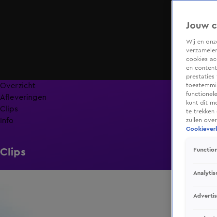
Jouw c
Wij en on
verzamelen
cookies ac
en content
prestaties
Overzicht
toestemmin
functionel
Afleveringen
kunt dit m
Clips
te trekken
Info
zullen ove
Cookieverk
Clips
Function
Analytis
0:37
Adverti