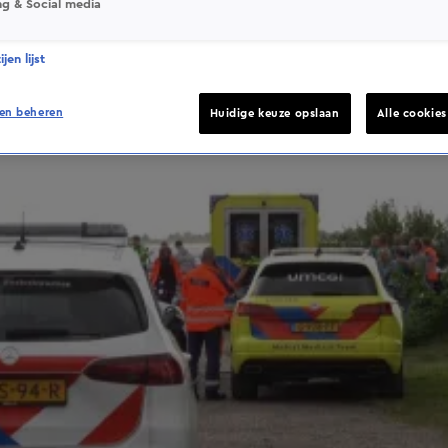
ng & Social media
jen lijst
en beheren
Huidige keuze opslaan
Alle cookie