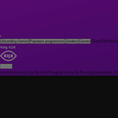
Clips
Films
Rad
Uitzending Gemist
Populaire programma's
Zenders
Genres
Volg KIJK
Zoeken
Home
Uitzending Gemist
Programma's
De Bondgenoten
De O