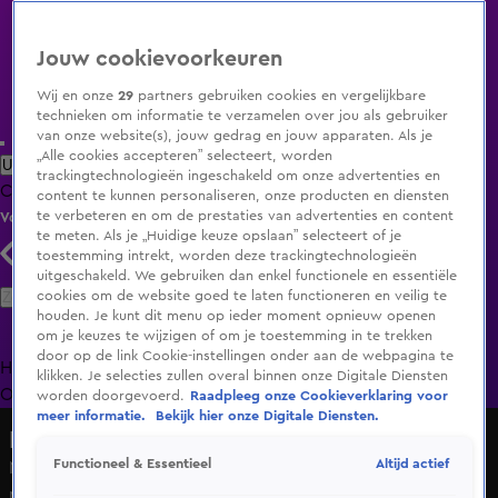
Jouw cookievoorkeuren
Wij en onze
29
partners gebruiken cookies en vergelijkbare
technieken om informatie te verzamelen over jou als gebruiker
van onze website(s), jouw gedrag en jouw apparaten. Als je
„Alle cookies accepteren” selecteert, worden
Uitzending Gemist
Populaire programma's
Zenders
Genres
trackingtechnologieën ingeschakeld om onze advertenties en
Clips
Films
Radio
Smart TV inlog
Shop
content te kunnen personaliseren, onze producten en diensten
te verbeteren en om de prestaties van advertenties en content
Volg KIJK
te meten. Als je „Huidige keuze opslaan” selecteert of je
toestemming intrekt, worden deze trackingtechnologieën
uitgeschakeld. We gebruiken dan enkel functionele en essentiële
Zoeken
cookies om de website goed te laten functioneren en veilig te
houden. Je kunt dit menu op ieder moment opnieuw openen
om je keuzes te wijzigen of om je toestemming in te trekken
door op de link Cookie-instellingen onder aan de webpagina te
Home
Uitzending Gemist
Programma's
De Bondgenoten
De
klikken. Je selecties zullen overal binnen onze Digitale Diensten
Oranjezomer
Livestreams
Shop
worden doorgevoerd.
Raadpleeg onze Cookieverklaring voor
meer informatie.
Bekijk hier onze Digitale Diensten.
Hart van Nederland - Late Editie
Altijd actief
Functioneel & Essentieel
Nieuwe Kamerverkiezingen kosten gemeenten ruim 100
miljoen euro