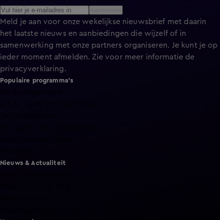
Aanmelden
Meld je aan voor onze wekelijkse nieuwsbrief met daarin
het laatste nieuws en aanbiedingen die wijzelf of in
samenwerking met onze partners organiseren. Je kunt je op
ieder moment afmelden. Zie voor meer informatie de
privacyverklaring
.
Populaire programma's
De Bondgenoten
A.S.S. - Anti Survival Show
De Oranjezomer
Mi Dushi: wat is dan liefde?
Lang Leve de Liefde
Het Blok
Nieuws & Actualiteit
Hart van Nederland
Nieuws van de Dag
Shownieuws
Vandaag Inside