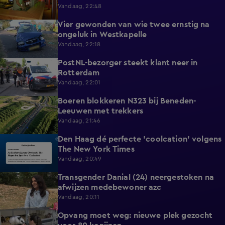
Vandaag, 22:48
Vier gewonden van wie twee ernstig na
0:30
ongeluk in Westkapelle
Vandaag, 22:18
PostNL-bezorger steekt klant neer in
0:26
Rotterdam
Vandaag, 22:01
Boeren blokkeren N323 bij Beneden-
0:33
Leeuwen met trekkers
Vandaag, 21:46
Den Haag dé perfecte 'coolcation' volgens
1:37
The New York Times
Vandaag, 20:49
Transgender Danial (24) neergestoken na
2:04
afwijzen medebewoner azc
Vandaag, 20:11
Opvang moet weg: nieuwe plek gezocht
1:56