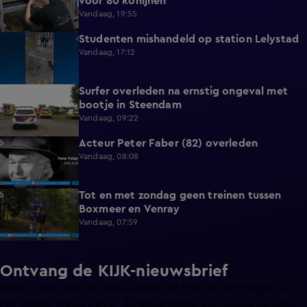
voor 80 konijnen
Vandaag, 19:55
Studenten mishandeld op station Lelystad
1:11
Vandaag, 17:12
Surfer overleden na ernstig ongeval met
0:37
bootje in Steendam
Vandaag, 09:22
Acteur Peter Faber (82) overleden
0:59
Vandaag, 08:08
Tot en met zondag geen treinen tussen
0:36
Boxmeer en Venray
Vandaag, 07:59
Ontvang de KIJK-nieuwsbrief
Meld je aan voor de nieuwsbrief en blijf op de hoogte van
het laatste nieuws over de programma’s en series op KIJK.