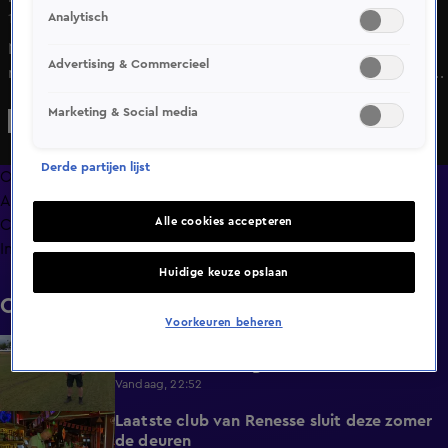
Analytisch
10 juni 2025, 17:09
Nieuwe verkiezingen in oktober 2025 kosten gemeenten
Advertising & Commercieel
naar schatting 105 miljoen euro. Gemeenten moeten deze
extra kosten zelf ophoesten, ondanks een krappe
Marketing & Social media
voorbereidingstijd.
Derde partijen lijst
Overzicht
Afleveringen
Alle cookies accepteren
Clips
Info
Huidige keuze opslaan
Clips
Voorkeuren beheren
Overal heeft Nederland last van droogte,
1:54
behalve in deze regio
Vandaag, 22:52
Laatste club van Renesse sluit deze zomer
2:08
de deuren