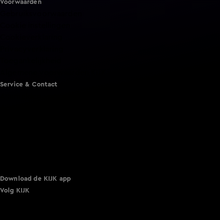
Voorwaarden
Gebruiksvoorwaarden
Cookie instellingen
Cookieverklaring
Privacyverklaring
Toegankelijkheid
Algemene voorwaarden KIJK
Service & Contact
Aanmelden voor een programma
Acties
Adverteren
Smart TV inlog
Over KIJK
Vacatures
Klantenservice
Download de KIJK app
Volg KIJK
©
2026 Talpa Network. Alle rechten voorbehouden. Geen
tekst- en datamining.