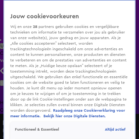
Jouw cookievoorkeuren
Wij en onze
28
partners gebruiken cookies en vergelijkbare
technieken om informatie te verzamelen over jou als gebruiker
van onze website(s), jouw gedrag en jouw apparaten. Als je
„Alle cookies accepteren” selecteert, worden
Uitzending Gemist
Populaire programma's
Zenders
Genres
trackingtechnologieën ingeschakeld om onze advertenties en
Clips
Films
Radio
Smart TV inlog
Shop
content te kunnen personaliseren, onze producten en diensten
te verbeteren en om de prestaties van advertenties en content
Volg KIJK
te meten. Als je „Huidige keuze opslaan” selecteert of je
toestemming intrekt, worden deze trackingtechnologieën
uitgeschakeld. We gebruiken dan enkel functionele en essentiële
Zoeken
cookies om de website goed te laten functioneren en veilig te
houden. Je kunt dit menu op ieder moment opnieuw openen
om je keuzes te wijzigen of om je toestemming in te trekken
door op de link Cookie-instellingen onder aan de webpagina te
Home
Uitzending Gemist
Programma's
De Bondgenoten
De
klikken. Je selecties zullen overal binnen onze Digitale Diensten
Oranjezomer
Livestreams
Shop
worden doorgevoerd.
Raadpleeg onze Cookieverklaring voor
meer informatie.
Bekijk hier onze Digitale Diensten.
Hart van Nederland - Late Editie
Altijd actief
Functioneel & Essentieel
Fans Vitesse diep teleurgesteld na kwijtraken proflicentie
11 juli 2025, 00:33