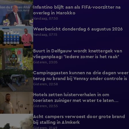
Infantino blijft aan als FIFA-voorzitter na
0:29
overleg in Marokko
Vandaag, 07:50
Weerbericht donderdag 6 augustus 2026
2:20
Vandaag, 07:15
Buurt in Delfgauw wordt knettergek van
2:07
vliegenplaag: 'Iedere zomer is het raak'
Gisteren, 23:05
Campinggasten kunnen na drie dagen weer
2:25
terug nu brand bij Venray onder controle is
Gisteren, 22:58
Hotels zetten luisterverhalen in om
2:15
toeristen zuiniger met water te laten
omgaan
Gisteren, 22:55
Acht campers verwoest door grote brand
0:34
bij stalling in Almkerk
Gisteren, 21:49