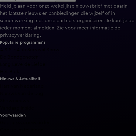
Meld je aan voor onze wekelijkse nieuwsbrief met daarin
het laatste nieuws en aanbiedingen die wijzelf of in
samenwerking met onze partners organiseren. Je kunt je op
ieder moment afmelden. Zie voor meer informatie de
privacyverklaring
.
Populaire programma's
A.S.S. - Anti Survival Show
De Bondgenoten
Lang Leve de Liefde
Het Blok
Nieuws & Actualiteit
Hart van Nederland
Nieuws van de Dag
Shownieuws
Vandaag Inside
Voorwaarden
Gebruiksvoorwaarden
Cookie instellingen