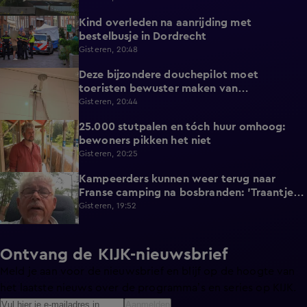
Kind overleden na aanrijding met
0:37
bestelbusje in Dordrecht
Gisteren, 20:48
Deze bijzondere douchepilot moet
2:16
toeristen bewuster maken van
waterverbruik
Gisteren, 20:44
25.000 stutpalen en tóch huur omhoog:
1:33
bewoners pikken het niet
Gisteren, 20:25
Kampeerders kunnen weer terug naar
1:06
Franse camping na bosbranden: 'Traantje
gelaten'
Gisteren, 19:52
Ontvang de KIJK-nieuwsbrief
Meld je aan voor de nieuwsbrief en blijf op de hoogte van
het laatste nieuws over de programma’s en series op KIJK.
Aanmelden