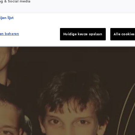
ng & Social media
jen lijst
en beheren
Huidige keuze opslaan
Alle cookie