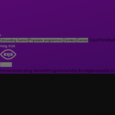
Clips
Films
Rad
Uitzending Gemist
Populaire programma's
Zenders
Genres
Volg KIJK
Zoeken
Home
Uitzending Gemist
Programma's
De Bondgenoten
De O