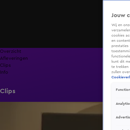
Jouw c
Wij en on
verzamelen
cookies ac
en content
prestaties
Overzicht
toestemmin
functionel
Afleveringen
kunt dit m
Clips
te trekken
Info
zullen ove
Cookieverk
Clips
Function
Analytis
1:59
Adverti