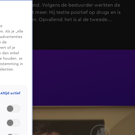
Nuenen beland. Volgens de bestuurder werkten de
remmen niet meer. Hij testte positief op drugs en is
aangehouden. Opvallend: het is al de tweede
te
elektrische auto die deze week in het water belandt in
 Als je „Alle
de regio.
advertenties
m de
ert of je
n dan enkel
te houden. Je
oestemming in
electies
Altijd actief