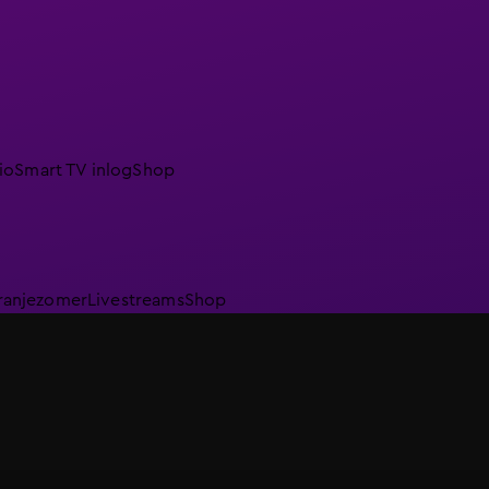
io
Smart TV inlog
Shop
ranjezomer
Livestreams
Shop