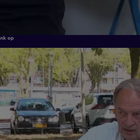
ink op