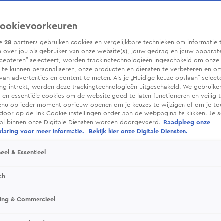
ookievoorkeuren
ze
28
partners gebruiken cookies en vergelijkbare technieken om informatie 
 over jou als gebruiker van onze website(s), jouw gedrag en jouw apparaten.
cepteren” selecteert, worden trackingtechnologieën ingeschakeld om onze 
 te kunnen personaliseren, onze producten en diensten te verbeteren en o
 van advertenties en content te meten. Als je „Huidige keuze opslaan” selecte
g intrekt, worden deze trackingtechnologieën uitgeschakeld. We gebruike
e en essentiële cookies om de website goed te laten functioneren en veilig 
enu op ieder moment opnieuw openen om je keuzes te wijzigen of om je t
 door op de link Cookie-instellingen onder aan de webpagina te klikken. Je s
ral binnen onze Digitale Diensten worden doorgevoerd.
Raadpleeg onze
laring voor meer informatie.
Bekijk hier onze Digitale Diensten.
eel & Essentieel
ch
sing & Commercieel