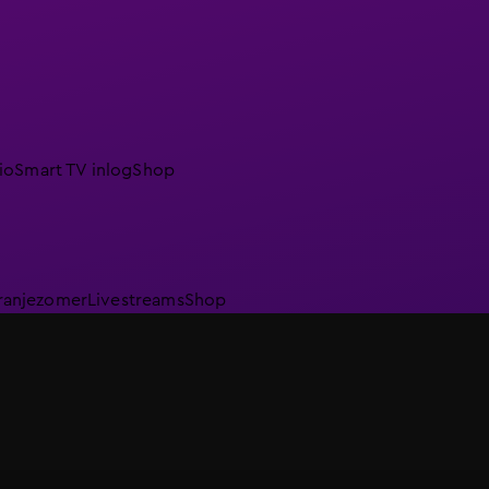
io
Smart TV inlog
Shop
ranjezomer
Livestreams
Shop