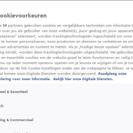
ookievoorkeuren
ze
29
partners gebruiken cookies en vergelijkbare technieken om informatie 
 over jou als gebruiker van onze website(s), jouw gedrag en jouw apparaten.
cepteren” selecteert, worden trackingtechnologieën ingeschakeld om onze 
 te kunnen personaliseren, onze producten en diensten te verbeteren en o
 van advertenties en content te meten. Als je „Huidige keuze opslaan” selecte
g intrekt, worden deze trackingtechnologieën uitgeschakeld. We gebruike
e en essentiële cookies om de website goed te laten functioneren en veilig 
enu op ieder moment opnieuw openen om je keuzes te wijzigen of om je t
 door op de link Cookie-instellingen onder aan de webpagina te klikken. Je s
ral binnen onze Digitale Diensten worden doorgevoerd.
Raadpleeg onze
laring voor meer informatie.
Bekijk hier onze Digitale Diensten.
eel & Essentieel
ch
sing & Commercieel