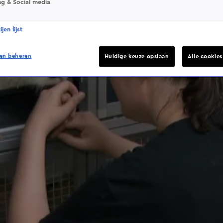
ng & Social media
jen lijst
en beheren
Huidige keuze opslaan
Alle cookie