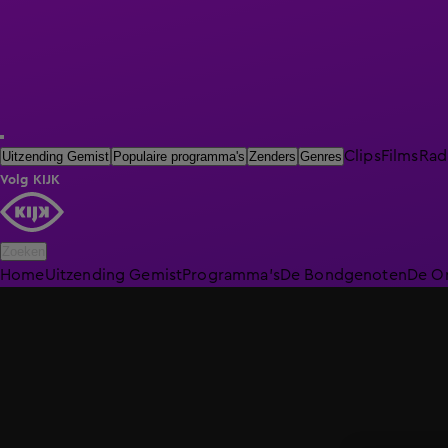
Clips
Films
Rad
Uitzending Gemist
Populaire programma's
Zenders
Genres
Volg KIJK
Zoeken
Home
Uitzending Gemist
Programma's
De Bondgenoten
De O