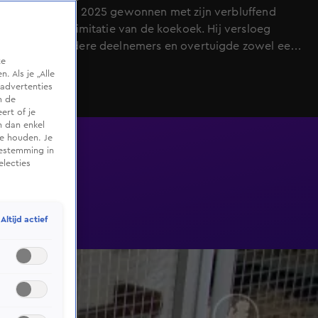
Vogelfluiten 2025 gewonnen met zijn verbluffend
realistische imitatie van de koekoek. Hij versloeg
achttien andere deelnemers en overtuigde zowel een
te
menselijke jury als een AI die getraind is op
 Als je „Alle
vogelgeluiden. Bekijk hier hoe Ad met alleen zijn mond
advertenties
en handen de Gouden Luistervink binnenfluit.
m de
ert of je
n dan enkel
te houden. Je
oestemming in
electies
Altijd actief