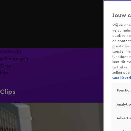
Jouw c
Wij en on
verzamelen
cookies ac
en content
prestaties
Overzicht
toestemmin
functionel
Afleveringen
kunt dit m
Clips
te trekken
Info
zullen ove
Cookieverk
Clips
Function
Analytis
1:56
Adverti