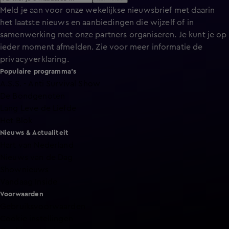
Meld je aan voor onze wekelijkse nieuwsbrief met daarin
het laatste nieuws en aanbiedingen die wijzelf of in
samenwerking met onze partners organiseren. Je kunt je op
ieder moment afmelden. Zie voor meer informatie de
privacyverklaring
.
Populaire programma's
A.S.S. - Anti Survival Show
De Bondgenoten
Lang Leve de Liefde
Het Blok
Nieuws & Actualiteit
Hart van Nederland
Nieuws van de Dag
Shownieuws
Vandaag Inside
Voorwaarden
Gebruiksvoorwaarden
Cookie instellingen