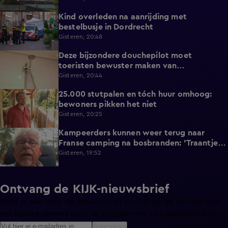
Kind overleden na aanrijding met
0:37
bestelbusje in Dordrecht
Gisteren, 20:48
Deze bijzondere douchepilot moet
2:16
toeristen bewuster maken van
waterverbruik
Gisteren, 20:44
25.000 stutpalen en tóch huur omhoog:
1:33
bewoners pikken het niet
Gisteren, 20:25
Kampeerders kunnen weer terug naar
1:06
Franse camping na bosbranden: 'Traantje
gelaten'
Gisteren, 19:52
Ontvang de KIJK-nieuwsbrief
Meld je aan voor de nieuwsbrief en blijf op de hoogte van
het laatste nieuws over de programma’s en series op KIJK.
Aanmelden