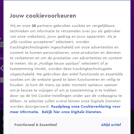
Jouw cookievoorkeuren
Wij en onze
28
partners gebruiken cookies en vergelijkbare
technieken om informatie te verzamelen over jou als gebruiker
van onze website(s), jouw gedrag en jouw apparaten. Als je
„Alle cookies accepteren” selecteert, worden
Uitzending Gemist
Populaire programma's
Zenders
Genres
trackingtechnologieën ingeschakeld om onze advertenties en
Clips
Films
Radio
Smart TV inlog
Shop
content te kunnen personaliseren, onze producten en diensten
te verbeteren en om de prestaties van advertenties en content
Volg KIJK
te meten. Als je „Huidige keuze opslaan” selecteert of je
toestemming intrekt, worden deze trackingtechnologieën
uitgeschakeld. We gebruiken dan enkel functionele en essentiële
Zoeken
cookies om de website goed te laten functioneren en veilig te
houden. Je kunt dit menu op ieder moment opnieuw openen
om je keuzes te wijzigen of om je toestemming in te trekken
door op de link Cookie-instellingen onder aan de webpagina te
Home
Uitzending Gemist
Programma's
De Bondgenoten
De
klikken. Je selecties zullen overal binnen onze Digitale Diensten
Oranjezomer
Livestreams
Shop
worden doorgevoerd.
Raadpleeg onze Cookieverklaring voor
meer informatie.
Bekijk hier onze Digitale Diensten.
Hart van Nederland - Late Editie
Altijd actief
Functioneel & Essentieel
Negen woningen ontruimd door brand Den Haag
18 mei 2025, 07:49