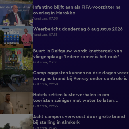
Infantino blijft aan als FIFA-voorzitter na
0:29
overleg in Marokko
Vandaag, 07:50
Weerbericht donderdag 6 augustus 2026
2:20
Vandaag, 07:15
Buurt in Delfgauw wordt knettergek van
2:07
vliegenplaag: 'Iedere zomer is het raak'
Gisteren, 23:05
Campinggasten kunnen na drie dagen weer
2:25
terug nu brand bij Venray onder controle is
Gisteren, 22:58
Hotels zetten luisterverhalen in om
2:15
toeristen zuiniger met water te laten
omgaan
Gisteren, 22:55
Acht campers verwoest door grote brand
0:34
bij stalling in Almkerk
Gisteren, 21:49