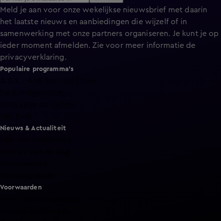
Meld je aan voor onze wekelijkse nieuwsbrief met daarin
het laatste nieuws en aanbiedingen die wijzelf of in
samenwerking met onze partners organiseren. Je kunt je op
ieder moment afmelden. Zie voor meer informatie de
privacyverklaring
.
Populaire programma's
A.S.S. - Anti Survival Show
De Bondgenoten
Lang Leve de Liefde
Het Blok
Nieuws & Actualiteit
Hart van Nederland
Nieuws van de Dag
Shownieuws
Vandaag Inside
Voorwaarden
Gebruiksvoorwaarden
Cookie instellingen