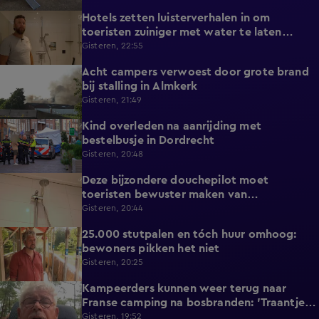
Hotels zetten luisterverhalen in om
2:15
toeristen zuiniger met water te laten
omgaan
Gisteren, 22:55
Acht campers verwoest door grote brand
0:34
bij stalling in Almkerk
Gisteren, 21:49
Kind overleden na aanrijding met
0:37
bestelbusje in Dordrecht
Gisteren, 20:48
Deze bijzondere douchepilot moet
2:16
toeristen bewuster maken van
waterverbruik
Gisteren, 20:44
25.000 stutpalen en tóch huur omhoog:
1:33
bewoners pikken het niet
Gisteren, 20:25
Kampeerders kunnen weer terug naar
1:06
Franse camping na bosbranden: 'Traantje
gelaten'
Gisteren, 19:52