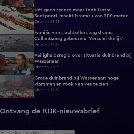
Nét geen record maar toch trots:
1:38
Santpoort maakt tiramisu van 300 meter
Gisteren, 18:06
Familie van slachtoffers zag drama
1:08
Callantsoog gebeuren: 'Verschrikkelijk'
Gisteren, 17:33
Veiligheidsregio over situatie duinbrand bij
0:53
Wassenaar
Gisteren, 17:13
Grote duinbrand bij Wassenaar: hoge
0:52
vlammen en rook van ver te zien
Gisteren, 16:52
Ontvang de KIJK-nieuwsbrief
Meld je aan voor de nieuwsbrief en blijf op de hoogte van
het laatste nieuws over de programma’s en series op KIJK.
Aanmelden