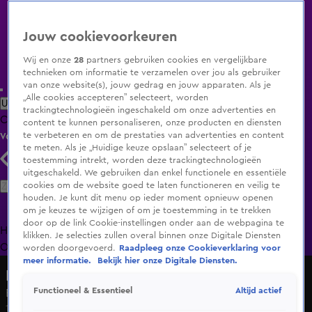
Jouw cookievoorkeuren
Wij en onze
28
partners gebruiken cookies en vergelijkbare
technieken om informatie te verzamelen over jou als gebruiker
van onze website(s), jouw gedrag en jouw apparaten. Als je
„Alle cookies accepteren” selecteert, worden
Uitzending Gemist
Populaire programma's
Zenders
Genres
trackingtechnologieën ingeschakeld om onze advertenties en
Clips
Films
Radio
Smart TV inlog
Shop
content te kunnen personaliseren, onze producten en diensten
te verbeteren en om de prestaties van advertenties en content
Volg KIJK
te meten. Als je „Huidige keuze opslaan” selecteert of je
toestemming intrekt, worden deze trackingtechnologieën
uitgeschakeld. We gebruiken dan enkel functionele en essentiële
Zoeken
cookies om de website goed te laten functioneren en veilig te
houden. Je kunt dit menu op ieder moment opnieuw openen
om je keuzes te wijzigen of om je toestemming in te trekken
door op de link Cookie-instellingen onder aan de webpagina te
Home
Uitzending Gemist
Programma's
De Bondgenoten
De
klikken. Je selecties zullen overal binnen onze Digitale Diensten
Oranjezomer
Livestreams
Shop
worden doorgevoerd.
Raadpleeg onze Cookieverklaring voor
meer informatie.
Bekijk hier onze Digitale Diensten.
Hart van Nederland - Late Editie
Altijd actief
Functioneel & Essentieel
Enorme schade na verwoestende brand in Oude Pekela
13 mei 2025, 13:43