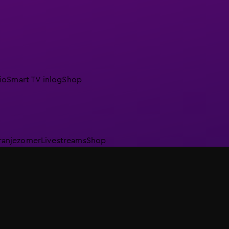
io
Smart TV inlog
Shop
ranjezomer
Livestreams
Shop