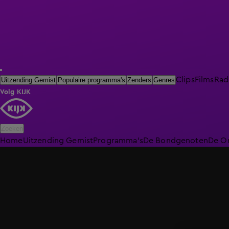
Clips
Films
Rad
Uitzending Gemist
Populaire programma's
Zenders
Genres
Volg KIJK
Zoeken
Home
Uitzending Gemist
Programma's
De Bondgenoten
De O