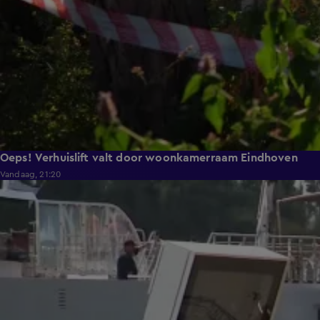
Oeps! Verhuislift valt door woonkamerraam Eindhoven
Vandaag, 21:20
2:11