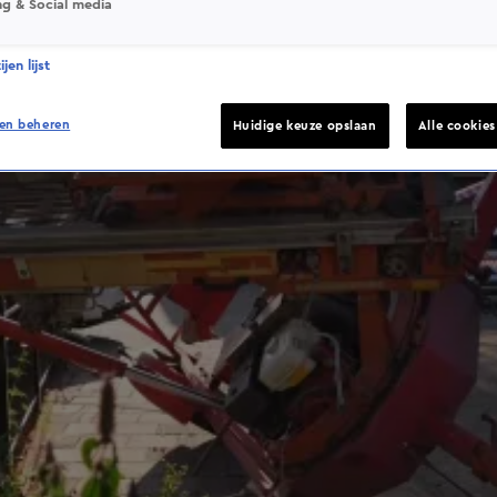
ng & Social media
jen lijst
en beheren
Huidige keuze opslaan
Alle cookie