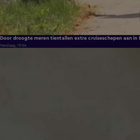
Door droogte meren tientallen extra cruiseschepen aan in
Vandaag, 19:54
1:49