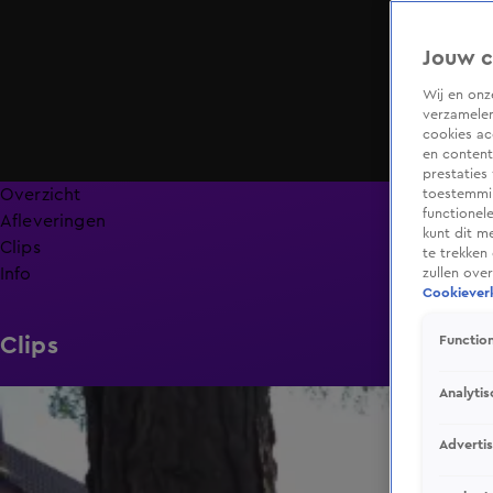
Jouw c
Wij en on
verzamelen
cookies ac
en content
prestaties
Overzicht
toestemmin
functionel
Afleveringen
kunt dit m
Clips
te trekken
Info
zullen ove
Cookieverk
Clips
Function
Analytis
0:58
Adverti