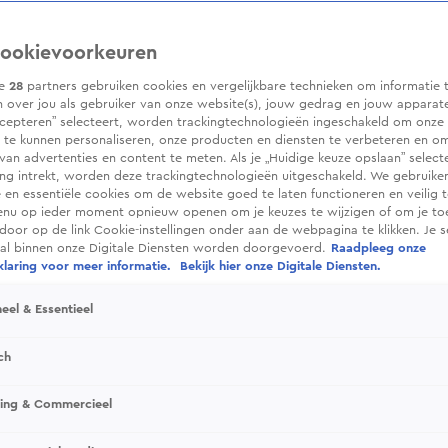
ookievoorkeuren
ze
28
partners gebruiken cookies en vergelijkbare technieken om informatie 
 over jou als gebruiker van onze website(s), jouw gedrag en jouw apparaten.
cepteren” selecteert, worden trackingtechnologieën ingeschakeld om onze 
 te kunnen personaliseren, onze producten en diensten te verbeteren en o
 van advertenties en content te meten. Als je „Huidige keuze opslaan” selecte
g intrekt, worden deze trackingtechnologieën uitgeschakeld. We gebruike
e en essentiële cookies om de website goed te laten functioneren en veilig 
enu op ieder moment opnieuw openen om je keuzes te wijzigen of om je t
 door op de link Cookie-instellingen onder aan de webpagina te klikken. Je s
ral binnen onze Digitale Diensten worden doorgevoerd.
Raadpleeg onze
laring voor meer informatie.
Bekijk hier onze Digitale Diensten.
eel & Essentieel
ch
sing & Commercieel