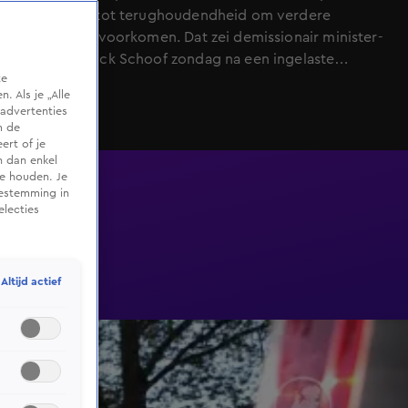
partijen op tot terughoudendheid om verdere
escalatie te voorkomen. Dat zei demissionair minister-
president Dick Schoof zondag na een ingelaste
te
bijeenkomst van de Nationale Veiligheidsraad op het
 Als je „Alle
ministerie van Justitie en Veiligheid.
advertenties
m de
ert of je
n dan enkel
te houden. Je
oestemming in
electies
Altijd actief