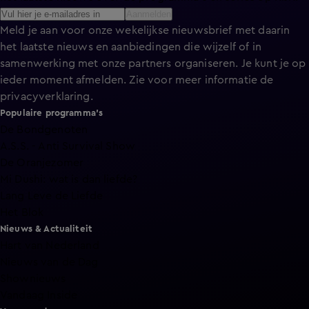
Aanmelden
Meld je aan voor onze wekelijkse nieuwsbrief met daarin
het laatste nieuws en aanbiedingen die wijzelf of in
samenwerking met onze partners organiseren. Je kunt je op
ieder moment afmelden. Zie voor meer informatie de
privacyverklaring
.
Populaire programma's
De Bondgenoten
A.S.S. - Anti Survival Show
De Oranjezomer
Mi Dushi: wat is dan liefde?
Lang Leve de Liefde
Het Blok
Nieuws & Actualiteit
Hart van Nederland
Nieuws van de Dag
Shownieuws
Vandaag Inside