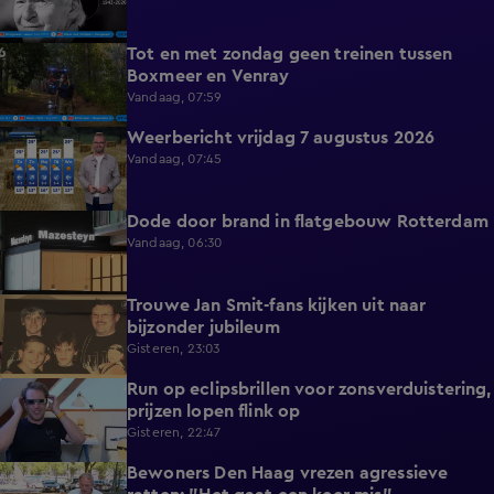
Tot en met zondag geen treinen tussen
0:36
Boxmeer en Venray
Vandaag, 07:59
Weerbericht vrijdag 7 augustus 2026
2:26
Vandaag, 07:45
Dode door brand in flatgebouw Rotterdam
0:37
Vandaag, 06:30
Trouwe Jan Smit-fans kijken uit naar
1:59
bijzonder jubileum
Gisteren, 23:03
Run op eclipsbrillen voor zonsverduistering,
2:06
prijzen lopen flink op
Gisteren, 22:47
Bewoners Den Haag vrezen agressieve
1:54