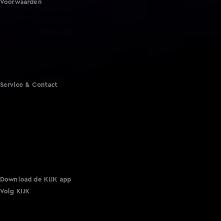
Voorwaarden
Gebruiksvoorwaarden
Cookie instellingen
Cookieverklaring
Privacyverklaring
Toegankelijkheid
Algemene voorwaarden KIJK
Service & Contact
Aanmelden voor een programma
Acties
Adverteren
Smart TV inlog
Over KIJK
Vacatures
Klantenservice
Download de KIJK app
Volg KIJK
©
2026 Talpa Network. Alle rechten voorbehouden. Geen
tekst- en datamining.