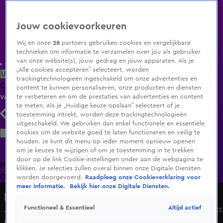
Jouw cookievoorkeuren
Wij en onze
28
partners gebruiken cookies en vergelijkbare
technieken om informatie te verzamelen over jou als gebruiker
van onze website(s), jouw gedrag en jouw apparaten. Als je
„Alle cookies accepteren” selecteert, worden
Uitzending Gemist
Populaire programma's
Zenders
Genres
trackingtechnologieën ingeschakeld om onze advertenties en
Clips
Films
Radio
Smart TV inlog
Shop
content te kunnen personaliseren, onze producten en diensten
te verbeteren en om de prestaties van advertenties en content
Volg KIJK
te meten. Als je „Huidige keuze opslaan” selecteert of je
toestemming intrekt, worden deze trackingtechnologieën
uitgeschakeld. We gebruiken dan enkel functionele en essentiële
Zoeken
cookies om de website goed te laten functioneren en veilig te
houden. Je kunt dit menu op ieder moment opnieuw openen
om je keuzes te wijzigen of om je toestemming in te trekken
door op de link Cookie-instellingen onder aan de webpagina te
Home
Uitzending Gemist
Programma's
De Bondgenoten
De
klikken. Je selecties zullen overal binnen onze Digitale Diensten
Oranjezomer
Livestreams
Shop
worden doorgevoerd.
Raadpleeg onze Cookieverklaring voor
meer informatie.
Bekijk hier onze Digitale Diensten.
Hart van Nederland - Late Editie
Altijd actief
Functioneel & Essentieel
Jongeren onder schot in Tiel na melding over pistool, blijkt
nepwapen