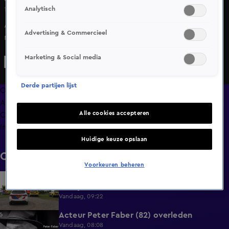
Analytisch
17 mei 2025, 18:01
Agenten trokken vrijdagavond hun wapens in Tiel na een
Advertising & Commercieel
melding over een jongeman die met een pistool zwaaide.
Jongeren tussen de 17 en 19 jaar kregen het dienstwapen
Marketing & Social media
op zich gericht. Uiteindelijk bleek het om een nepwapen
te gaan, maar dat was op afstand nauwelijks te zien. De
Derde partijen lijst
politie waarschuwt voor de risico’s van dit soort acties.
Overzicht
Afleveringen
Alle cookies accepteren
Clips
Info
Huidige keuze opslaan
Clips
Voorkeuren beheren
Surfer overleden na ernstig ongeval met
0:37
bootje in Steendam
Vandaag, 09:22
Acteur Peter Faber (82) overleden
0:59
Vandaag, 08:08