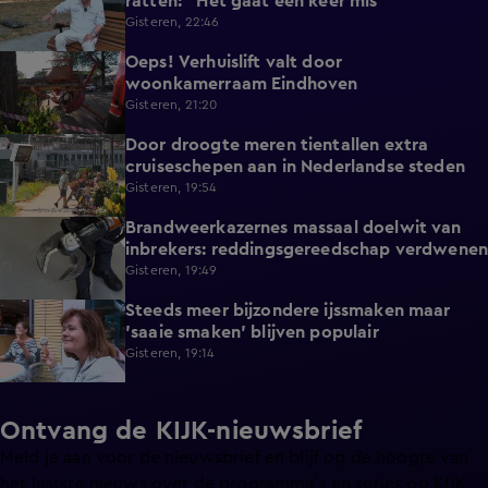
ratten: "Het gaat een keer mis"
Gisteren, 22:46
Oeps! Verhuislift valt door
0:58
woonkamerraam Eindhoven
Gisteren, 21:20
Door droogte meren tientallen extra
2:11
cruiseschepen aan in Nederlandse steden
Gisteren, 19:54
Brandweerkazernes massaal doelwit van
1:49
inbrekers: reddingsgereedschap verdwenen
Gisteren, 19:49
Steeds meer bijzondere ijssmaken maar
1:17
'saaie smaken' blijven populair
Gisteren, 19:14
Ontvang de KIJK-nieuwsbrief
Meld je aan voor de nieuwsbrief en blijf op de hoogte van
het laatste nieuws over de programma’s en series op KIJK.