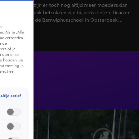
schoolplein zijn er toch nog altijd meer moeders dan
vaders die vaak betrokken zijn bij activiteiten. Daarom
willen ze op de Bernulphusschool in Oosterbeek
te
aandacht vragen voor de vaders die zich inzetten voor
 Als je „Alle
school.
advertenties
m de
ert of je
n dan enkel
te houden. Je
oestemming in
electies
Altijd actief