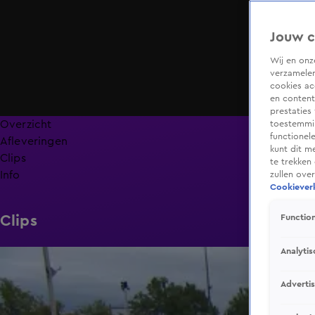
Jouw c
Wij en on
verzamelen
cookies ac
en content
prestaties
Overzicht
toestemmin
functionel
Afleveringen
kunt dit m
Clips
te trekken
Info
zullen ove
Cookieverk
Clips
Function
Analytis
1:54
Adverti