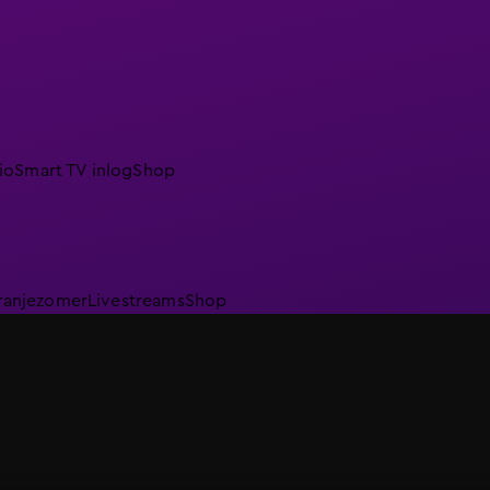
io
Smart TV inlog
Shop
ranjezomer
Livestreams
Shop