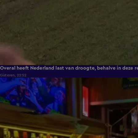
Overal heeft Nederland last van droogte, behalve in deze r
Gisteren, 22:52
2:08