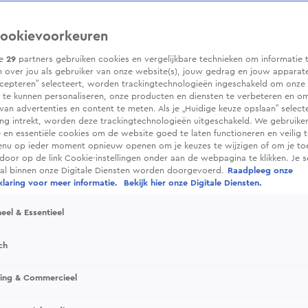
ookievoorkeuren
ze
29
partners gebruiken cookies en vergelijkbare technieken om informatie 
 over jou als gebruiker van onze website(s), jouw gedrag en jouw apparaten.
cepteren” selecteert, worden trackingtechnologieën ingeschakeld om onze 
 te kunnen personaliseren, onze producten en diensten te verbeteren en o
 van advertenties en content te meten. Als je „Huidige keuze opslaan” selecte
g intrekt, worden deze trackingtechnologieën uitgeschakeld. We gebruike
e en essentiële cookies om de website goed te laten functioneren en veilig 
enu op ieder moment opnieuw openen om je keuzes te wijzigen of om je t
 door op de link Cookie-instellingen onder aan de webpagina te klikken. Je s
ral binnen onze Digitale Diensten worden doorgevoerd.
Raadpleeg onze
laring voor meer informatie.
Bekijk hier onze Digitale Diensten.
eel & Essentieel
ch
sing & Commercieel