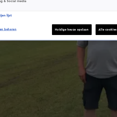
ng & Social media
jen lijst
en beheren
Huidige keuze opslaan
Alle cookie