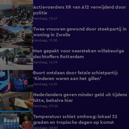
Actievoerders XR van A12 verwijderd door
0:39
politie
Vandaag, 15:47
Twee vrouwen gewond door steekpartij in
0:45
woning in Zwolle
Vandaag, 15:30
Man gepakt voor neersteken willekeurige
0:27
slachtoffers Rotterdam
Vandaag, 14:59
Buurt ontdaan door fatale schietpartij:
0:59
'Kinderen waren aan het gillen'
Vandaag, 14:10
Nederlanders geven minder geld uit tijdens
0:58
hitte, behalve hier
Vandaag, 09:26
Temperatuur schiet omhoog: lokaal 32
1:03
graden en tropische dagen op komst
Vandaag, 08:07