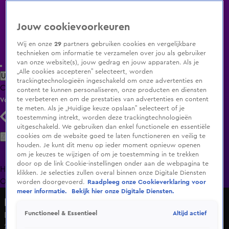
Jouw cookievoorkeuren
Wij en onze
29
partners gebruiken cookies en vergelijkbare
technieken om informatie te verzamelen over jou als gebruiker
van onze website(s), jouw gedrag en jouw apparaten. Als je
„Alle cookies accepteren” selecteert, worden
Uitzending Gemist
Populaire programma's
Zenders
Genres
trackingtechnologieën ingeschakeld om onze advertenties en
Clips
Films
Radio
Smart TV inlog
Shop
content te kunnen personaliseren, onze producten en diensten
te verbeteren en om de prestaties van advertenties en content
Volg KIJK
te meten. Als je „Huidige keuze opslaan” selecteert of je
toestemming intrekt, worden deze trackingtechnologieën
uitgeschakeld. We gebruiken dan enkel functionele en essentiële
Zoeken
cookies om de website goed te laten functioneren en veilig te
houden. Je kunt dit menu op ieder moment opnieuw openen
om je keuzes te wijzigen of om je toestemming in te trekken
door op de link Cookie-instellingen onder aan de webpagina te
Home
Uitzending Gemist
Programma's
De Bondgenoten
De
klikken. Je selecties zullen overal binnen onze Digitale Diensten
Oranjezomer
Livestreams
Shop
worden doorgevoerd.
Raadpleeg onze Cookieverklaring voor
meer informatie.
Bekijk hier onze Digitale Diensten.
Hart van Nederland - Late Editie
Altijd actief
Functioneel & Essentieel
Demonstranten bekogeld met hondenpoep in Katwijk
23 mei 2025, 21:34