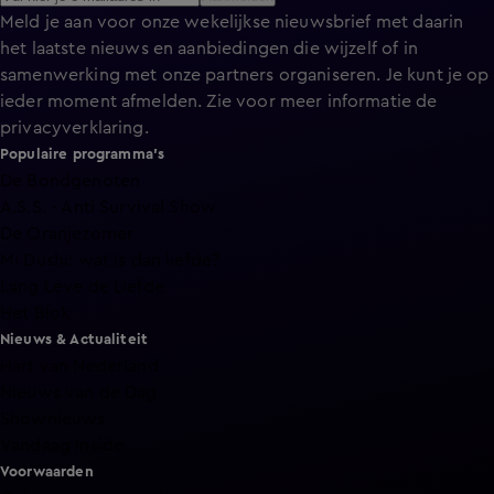
Meld je aan voor onze wekelijkse nieuwsbrief met daarin
het laatste nieuws en aanbiedingen die wijzelf of in
samenwerking met onze partners organiseren. Je kunt je op
ieder moment afmelden. Zie voor meer informatie de
privacyverklaring
.
Populaire programma's
De Bondgenoten
A.S.S. - Anti Survival Show
De Oranjezomer
Mi Dushi: wat is dan liefde?
Lang Leve de Liefde
Het Blok
Nieuws & Actualiteit
Hart van Nederland
Nieuws van de Dag
Shownieuws
Vandaag Inside
Voorwaarden