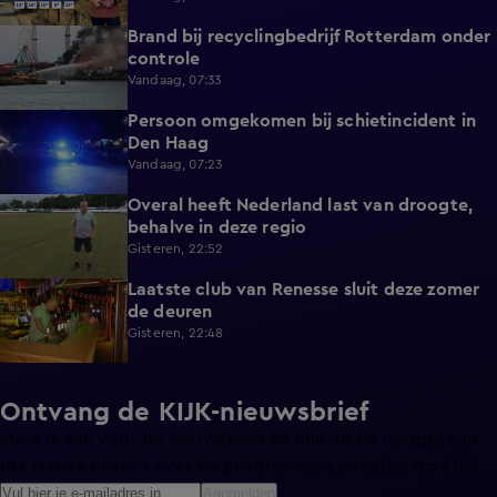
Brand bij recyclingbedrijf Rotterdam onder
0:36
controle
Vandaag, 07:33
Persoon omgekomen bij schietincident in
0:36
Den Haag
Vandaag, 07:23
Overal heeft Nederland last van droogte,
1:54
behalve in deze regio
Gisteren, 22:52
Laatste club van Renesse sluit deze zomer
2:08
de deuren
Gisteren, 22:48
Ontvang de KIJK-nieuwsbrief
Meld je aan voor de nieuwsbrief en blijf op de hoogte van
het laatste nieuws over de programma’s en series op KIJK.
Aanmelden