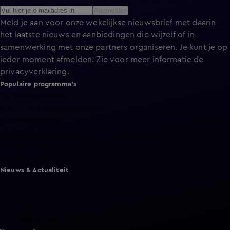
Aanmelden
Meld je aan voor onze wekelijkse nieuwsbrief met daarin
het laatste nieuws en aanbiedingen die wijzelf of in
samenwerking met onze partners organiseren. Je kunt je op
ieder moment afmelden. Zie voor meer informatie de
privacyverklaring
.
Populaire programma's
De Bondgenoten
A.S.S. - Anti Survival Show
De Oranjezomer
Mi Dushi: wat is dan liefde?
Lang Leve de Liefde
Het Blok
Nieuws & Actualiteit
Hart van Nederland
Nieuws van de Dag
Shownieuws
Vandaag Inside