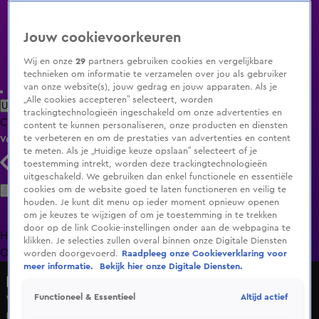
Jouw cookievoorkeuren
Wij en onze
29
partners gebruiken cookies en vergelijkbare
technieken om informatie te verzamelen over jou als gebruiker
van onze website(s), jouw gedrag en jouw apparaten. Als je
„Alle cookies accepteren” selecteert, worden
Uitzending Gemist
Populaire programma's
Zenders
Genres
trackingtechnologieën ingeschakeld om onze advertenties en
Clips
Films
Radio
Smart TV inlog
Shop
content te kunnen personaliseren, onze producten en diensten
te verbeteren en om de prestaties van advertenties en content
Volg KIJK
te meten. Als je „Huidige keuze opslaan” selecteert of je
toestemming intrekt, worden deze trackingtechnologieën
uitgeschakeld. We gebruiken dan enkel functionele en essentiële
Zoeken
cookies om de website goed te laten functioneren en veilig te
houden. Je kunt dit menu op ieder moment opnieuw openen
om je keuzes te wijzigen of om je toestemming in te trekken
door op de link Cookie-instellingen onder aan de webpagina te
Home
Uitzending Gemist
Programma's
De Bondgenoten
De
klikken. Je selecties zullen overal binnen onze Digitale Diensten
Oranjezomer
Livestreams
Shop
worden doorgevoerd.
Raadpleeg onze Cookieverklaring voor
meer informatie.
Bekijk hier onze Digitale Diensten.
Hart van Nederland - Late Editie
Altijd actief
Functioneel & Essentieel
Weer blokkade door actiegroep van goederenspoor bij
Rotterdam