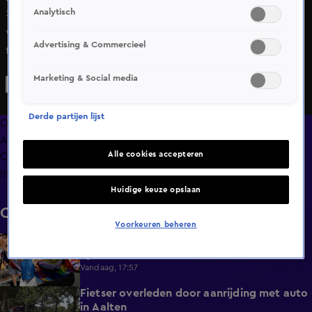
Analytisch
25 apr 2025, 12:06
Voor de vierde keer binnen enkele weken en voor de
Advertising & Commercieel
tweede dag op rij heeft actiegroep Geef Tegengas het
goederenspoor bij de Rotterdamse haven geblokkeerd.
Marketing & Social media
Enkele tientallen actievoerders hebben zich verschanst ter
hoogte van de Eemhaven, meldt de groep in een
Derde partijen lijst
persbericht. Een deel van de activisten heeft zich
Overzicht
vastgeketend aan het spoor.
Afleveringen
Alle cookies accepteren
Clips
Info
Huidige keuze opslaan
Clips
Voorkeuren beheren
Duizenden mensen lopen door Amsterdam
0:31
tijdens WorldPride March
Vandaag, 17:57
Fietser overleden door aanrijding met auto
0:32
in Aalten