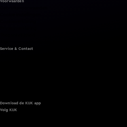
Voorwaarden
Gebruiksvoorwaarden
Cookie instellingen
Cookieverklaring
Privacyverklaring
Toegankelijkheid
Algemene voorwaarden KIJK
Service & Contact
Aanmelden voor een programma
Acties
Adverteren
Smart TV inlog
Over KIJK
Vacatures
Klantenservice
Download de KIJK app
Volg KIJK
©
2026 Talpa Network. Alle rechten voorbehouden. Geen
tekst- en datamining.