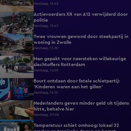
Vandaag, 16:42
Actievoerders XR van A12 verwijderd door
0:39
politie
Vandaag, 15:47
Twee vrouwen gewond door steekpartij in
0:45
woning in Zwolle
Vandaag, 15:30
Man gepakt voor neersteken willekeurige
0:27
slachtoffers Rotterdam
Vandaag, 14:59
Buurt ontdaan door fatale schietpartij:
0:59
'Kinderen waren aan het gillen'
Vandaag, 14:10
Nederlanders geven minder geld uit tijdens
0:58
hitte, behalve hier
Vandaag, 09:26
Temperatuur schiet omhoog: lokaal 32
1:03