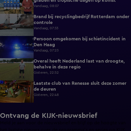
graden en tropische dagen op komst
Vandaag, 08:07
Brand bij recyclingbedrijf Rotterdam onder
0:36
controle
Vandaag, 07:33
Persoon omgekomen bij schietincident in
0:36
Den Haag
Vandaag, 07:23
Overal heeft Nederland last van droogte,
1:54
behalve in deze regio
Gisteren, 22:52
Laatste club van Renesse sluit deze zomer
2:08
de deuren
Gisteren, 22:48
Ontvang de KIJK-nieuwsbrief
Meld je aan voor de nieuwsbrief en blijf op de hoogte van
het laatste nieuws over de programma’s en series op KIJK.