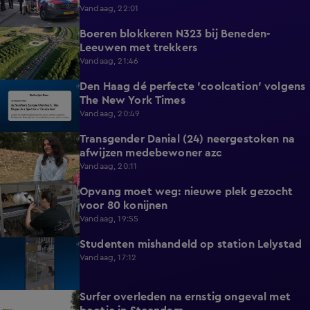
Vandaag, 22:01
Boeren blokkeren N323 bij Beneden-
0:33
Leeuwen met trekkers
Vandaag, 21:46
Den Haag dé perfecte 'coolcation' volgens
1:37
The New York Times
Vandaag, 20:49
Transgender Danial (24) neergestoken na
2:04
afwijzen medebewoner azc
Vandaag, 20:11
Opvang moet weg: nieuwe plek gezocht
1:56
voor 80 konijnen
Vandaag, 19:55
Studenten mishandeld op station Lelystad
1:11
Vandaag, 17:12
Surfer overleden na ernstig ongeval met
0:37