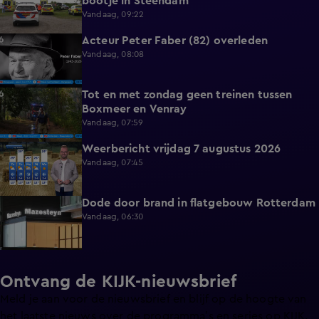
bootje in Steendam
Vandaag, 09:22
Acteur Peter Faber (82) overleden
0:59
Vandaag, 08:08
Tot en met zondag geen treinen tussen
0:36
Boxmeer en Venray
Vandaag, 07:59
Weerbericht vrijdag 7 augustus 2026
2:26
Vandaag, 07:45
Dode door brand in flatgebouw Rotterdam
0:37
Vandaag, 06:30
Ontvang de KIJK-nieuwsbrief
Meld je aan voor de nieuwsbrief en blijf op de hoogte van
het laatste nieuws over de programma’s en series op KIJK.