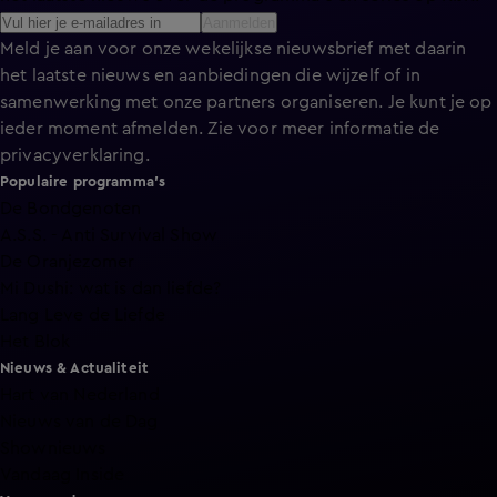
Aanmelden
Meld je aan voor onze wekelijkse nieuwsbrief met daarin
het laatste nieuws en aanbiedingen die wijzelf of in
samenwerking met onze partners organiseren. Je kunt je op
ieder moment afmelden. Zie voor meer informatie de
privacyverklaring
.
Populaire programma's
De Bondgenoten
A.S.S. - Anti Survival Show
De Oranjezomer
Mi Dushi: wat is dan liefde?
Lang Leve de Liefde
Het Blok
Nieuws & Actualiteit
Hart van Nederland
Nieuws van de Dag
Shownieuws
Vandaag Inside