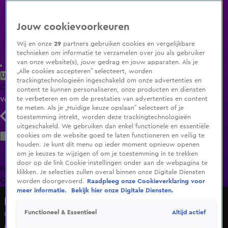
Jouw cookievoorkeuren
Wij en onze
29
partners gebruiken cookies en vergelijkbare
technieken om informatie te verzamelen over jou als gebruiker
van onze website(s), jouw gedrag en jouw apparaten. Als je
„Alle cookies accepteren” selecteert, worden
Uitzending Gemist
Populaire programma's
Zenders
Genres
trackingtechnologieën ingeschakeld om onze advertenties en
Clips
Films
Radio
Smart TV inlog
Shop
content te kunnen personaliseren, onze producten en diensten
te verbeteren en om de prestaties van advertenties en content
Volg KIJK
te meten. Als je „Huidige keuze opslaan” selecteert of je
toestemming intrekt, worden deze trackingtechnologieën
uitgeschakeld. We gebruiken dan enkel functionele en essentiële
Zoeken
cookies om de website goed te laten functioneren en veilig te
houden. Je kunt dit menu op ieder moment opnieuw openen
om je keuzes te wijzigen of om je toestemming in te trekken
door op de link Cookie-instellingen onder aan de webpagina te
Home
Uitzending Gemist
Programma's
De Bondgenoten
De
klikken. Je selecties zullen overal binnen onze Digitale Diensten
Oranjezomer
Livestreams
Shop
worden doorgevoerd.
Raadpleeg onze Cookieverklaring voor
meer informatie.
Bekijk hier onze Digitale Diensten.
Hart van Nederland - Late Editie
Altijd actief
Functioneel & Essentieel
Oranjekoorts groeit: grote merken gaan los met
campagnes