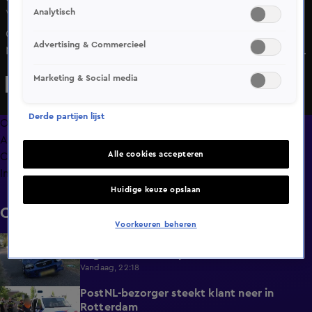
Analytisch
Vr 5 juni, 19:23
Oranje is geland in de staat New York. Maar ook in
Advertising & Commercieel
Nederland begint de Oranjekoorts steeds meer te komen.
Alle grote merken zijn los met hun campagnes.
Marketing & Social media
Derde partijen lijst
Overzicht
Afleveringen
Alle cookies accepteren
Clips
Info
Huidige keuze opslaan
Clips
Voorkeuren beheren
Vier gewonden van wie twee ernstig na
0:30
ongeluk in Westkapelle
Vandaag, 22:18
PostNL-bezorger steekt klant neer in
0:26
Rotterdam