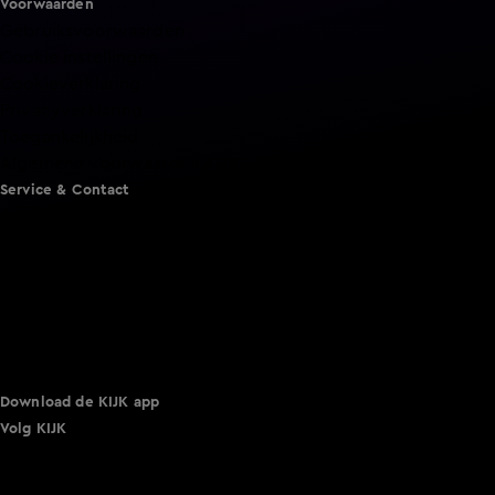
Voorwaarden
Gebruiksvoorwaarden
Cookie instellingen
Cookieverklaring
Privacyverklaring
Toegankelijkheid
Algemene voorwaarden KIJK
Service & Contact
Aanmelden voor een programma
Acties
Adverteren
Smart TV inlog
Over KIJK
Vacatures
Klantenservice
Download de KIJK app
Volg KIJK
©
2026 Talpa Network. Alle rechten voorbehouden. Geen
tekst- en datamining.