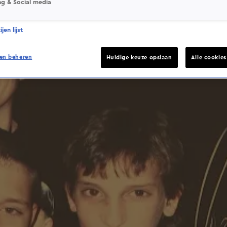
ng & Social media
jen lijst
en beheren
Huidige keuze opslaan
Alle cookie