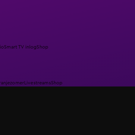
io
Smart TV inlog
Shop
ranjezomer
Livestreams
Shop