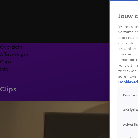
Jouw c
Wij en on
verzamelen
cookies ac
en content
Overzicht
prestaties
Afleveringen
toestemmin
functionel
Clips
kunt dit m
Info
te trekken
zullen ove
Cookieverk
Clips
Function
1:59
Analytis
Adverti