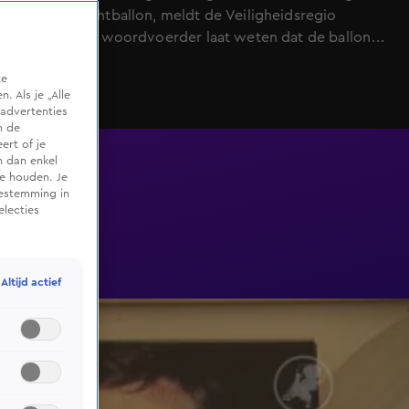
met een luchtballon, meldt de Veiligheidsregio
Fryslân. Een woordvoerder laat weten dat de ballon
snel is neergekomen en dat er meerdere personen in
te
de mand zaten. Om hoeveel gewonden het gaat, wist
 Als je „Alle
hij nog niet.
advertenties
m de
ert of je
n dan enkel
te houden. Je
oestemming in
electies
Altijd actief