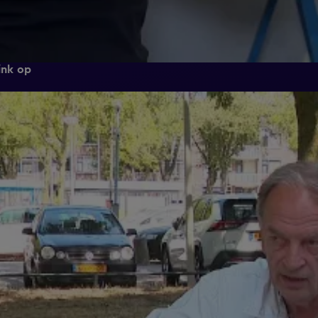
ink op