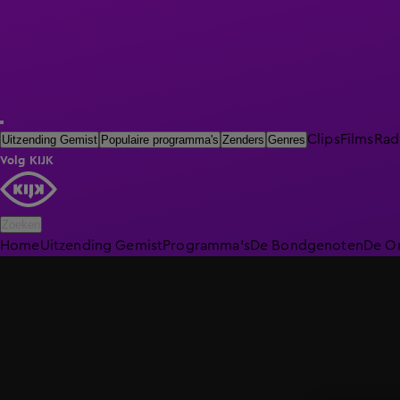
Clips
Films
Rad
Uitzending Gemist
Populaire programma's
Zenders
Genres
Volg KIJK
Zoeken
Home
Uitzending Gemist
Programma's
De Bondgenoten
De O