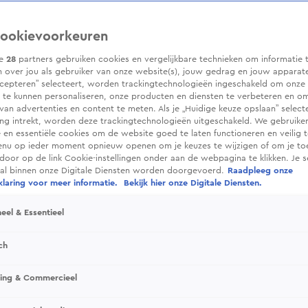
ookievoorkeuren
ze
28
partners gebruiken cookies en vergelijkbare technieken om informatie 
 over jou als gebruiker van onze website(s), jouw gedrag en jouw apparaten.
cepteren” selecteert, worden trackingtechnologieën ingeschakeld om onze 
 te kunnen personaliseren, onze producten en diensten te verbeteren en o
 van advertenties en content te meten. Als je „Huidige keuze opslaan” selecte
g intrekt, worden deze trackingtechnologieën uitgeschakeld. We gebruike
e en essentiële cookies om de website goed te laten functioneren en veilig 
enu op ieder moment opnieuw openen om je keuzes te wijzigen of om je t
 door op de link Cookie-instellingen onder aan de webpagina te klikken. Je s
ral binnen onze Digitale Diensten worden doorgevoerd.
Raadpleeg onze
laring voor meer informatie.
Bekijk hier onze Digitale Diensten.
eel & Essentieel
ch
sing & Commercieel