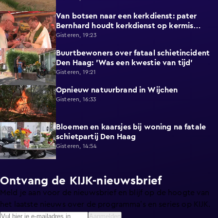
Van botsen naar een kerkdienst: pater
1:39
Bernhard houdt kerkdienst op kermis
Hoorn
Gisteren, 19:23
Buurtbewoners over fataal schietincident
1:15
Den Haag: 'Was een kwestie van tijd'
Gisteren, 19:21
Opnieuw natuurbrand in Wijchen
0:44
Gisteren, 16:33
Bloemen en kaarsjes bij woning na fatale
1:01
schietpartij Den Haag
Gisteren, 14:54
Ontvang de KIJK-nieuwsbrief
Meld je aan voor de nieuwsbrief en blijf op de hoogte van
het laatste nieuws over de programma’s en series op KIJK.
Aanmelden