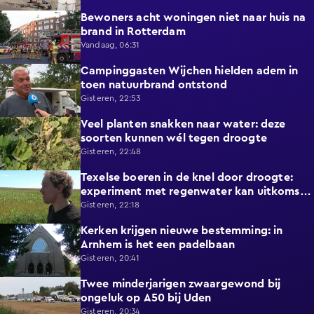
Bewoners acht woningen niet naar huis na
0:34
brand in Rotterdam
Vandaag, 06:31
Campinggasten Wijchen hielden adem in
2:10
toen natuurbrand ontstond
Gisteren, 22:53
Veel planten snakken naar water: deze
2:14
soorten kunnen wél tegen droogte
Gisteren, 22:48
Texelse boeren in de knel door droogte:
2:42
experiment met regenwater kan uitkomst
bieden
Gisteren, 22:18
Kerken krijgen nieuwe bestemming: in
1:08
Arnhem is het een padelbaan
Gisteren, 20:41
Twee minderjarigen zwaargewond bij
0:41
ongeluk op A50 bij Uden
Gisteren, 20:34