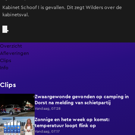
Kabinet Schoof I is gevallen. Dit zegt Wilders over de
kabinetsval.
Overzicht
Afleveringen
Clips
Info
Clips
Zwaargewonde gevonden op camping in
0:34
Dorst na melding van schietpartij
Vandaag, 07:28
Zonnige en hete week op komst:
2:17
temperatuur loopt flink op
Vandaag, 07:17