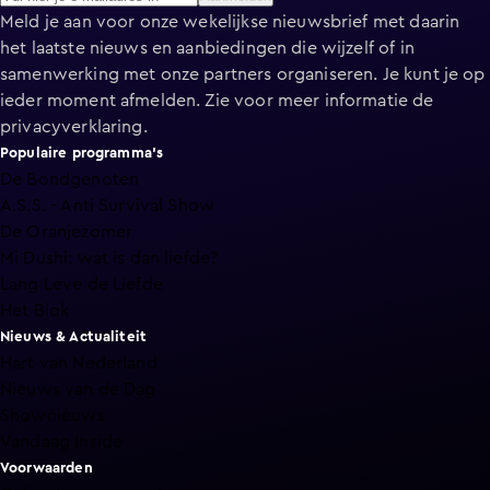
Meld je aan voor onze wekelijkse nieuwsbrief met daarin
het laatste nieuws en aanbiedingen die wijzelf of in
samenwerking met onze partners organiseren. Je kunt je op
ieder moment afmelden. Zie voor meer informatie de
privacyverklaring
.
Populaire programma's
De Bondgenoten
A.S.S. - Anti Survival Show
De Oranjezomer
Mi Dushi: wat is dan liefde?
Lang Leve de Liefde
Het Blok
Nieuws & Actualiteit
Hart van Nederland
Nieuws van de Dag
Shownieuws
Vandaag Inside
Voorwaarden