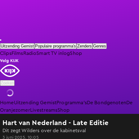
Uitzending Gemist
Populaire programma's
Zenders
Genres
Clips
Films
Radio
Smart TV inlog
Shop
Volg KIJK
Zoeken
Home
Uitzending Gemist
Programma's
De Bondgenoten
De
Oranjezomer
Livestreams
Shop
Hart van Nederland - Late Editie
Dit zegt Wilders over de kabinetsval
3 juni 2025, 10:05