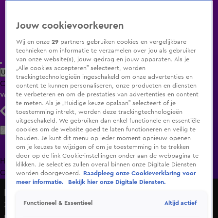
Jouw cookievoorkeuren
Wij en onze
29
partners gebruiken cookies en vergelijkbare
technieken om informatie te verzamelen over jou als gebruiker
van onze website(s), jouw gedrag en jouw apparaten. Als je
„Alle cookies accepteren” selecteert, worden
Uitzending Gemist
Populaire programma's
Zenders
Genres
trackingtechnologieën ingeschakeld om onze advertenties en
Clips
Films
Radio
Smart TV inlog
Shop
content te kunnen personaliseren, onze producten en diensten
te verbeteren en om de prestaties van advertenties en content
Volg KIJK
te meten. Als je „Huidige keuze opslaan” selecteert of je
toestemming intrekt, worden deze trackingtechnologieën
uitgeschakeld. We gebruiken dan enkel functionele en essentiële
Zoeken
cookies om de website goed te laten functioneren en veilig te
houden. Je kunt dit menu op ieder moment opnieuw openen
om je keuzes te wijzigen of om je toestemming in te trekken
door op de link Cookie-instellingen onder aan de webpagina te
Home
Uitzending Gemist
Programma's
De Bondgenoten
De
klikken. Je selecties zullen overal binnen onze Digitale Diensten
Oranjezomer
Livestreams
Shop
worden doorgevoerd.
Raadpleeg onze Cookieverklaring voor
meer informatie.
Bekijk hier onze Digitale Diensten.
Hart van Nederland - Late Editie
Altijd actief
Functioneel & Essentieel
Zwaargewonde bij mogelijk schietincident Coevorden,
politie doet onderzoek