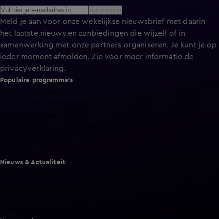
Aanmelden
Meld je aan voor onze wekelijkse nieuwsbrief met daarin
het laatste nieuws en aanbiedingen die wijzelf of in
samenwerking met onze partners organiseren. Je kunt je op
ieder moment afmelden. Zie voor meer informatie de
privacyverklaring
.
Populaire programma's
De Bondgenoten
A.S.S. - Anti Survival Show
De Oranjezomer
Mi Dushi: wat is dan liefde?
Lang Leve de Liefde
Het Blok
Nieuws & Actualiteit
Hart van Nederland
Nieuws van de Dag
Shownieuws
Vandaag Inside