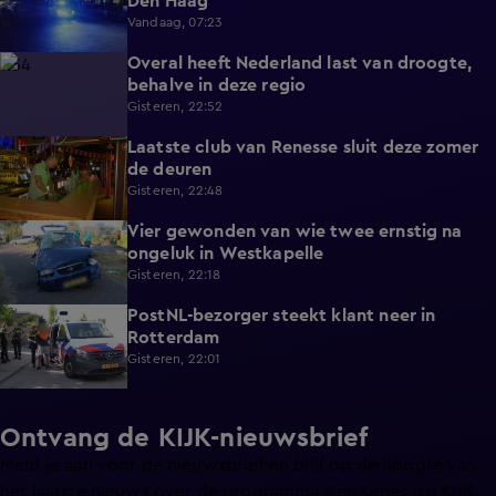
Den Haag
Vandaag, 07:23
Overal heeft Nederland last van droogte,
1:54
behalve in deze regio
Gisteren, 22:52
Laatste club van Renesse sluit deze zomer
2:08
de deuren
Gisteren, 22:48
Vier gewonden van wie twee ernstig na
0:30
ongeluk in Westkapelle
Gisteren, 22:18
PostNL-bezorger steekt klant neer in
0:26
Rotterdam
Gisteren, 22:01
Ontvang de KIJK-nieuwsbrief
Meld je aan voor de nieuwsbrief en blijf op de hoogte van
het laatste nieuws over de programma’s en series op KIJK.