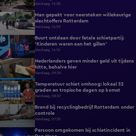
Vandaag, 15:30
Man gepakt voor neersteken willekeurige
0:27
slachtoffers Rotterdam
Vandaag, 14:59
Buurt ontdaan door fatale schietpartij:
0:59
'Kinderen waren aan het gillen'
Vandaag, 14:10
Nederlanders geven minder geld uit tijdens
0:58
hitte, behalve hier
Vandaag, 09:26
Temperatuur schiet omhoog: lokaal 32
1:03
graden en tropische dagen op komst
Vandaag, 08:07
Brand bij recyclingbedrijf Rotterdam onder
0:36
controle
Vandaag, 07:33
Persoon omgekomen bij schietincident in
0:36