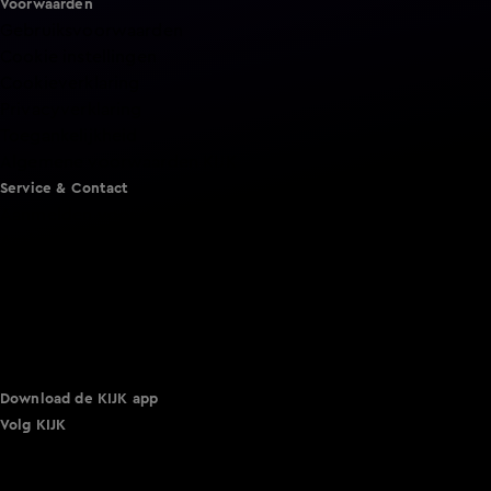
Voorwaarden
Gebruiksvoorwaarden
Cookie instellingen
Cookieverklaring
Privacyverklaring
Toegankelijkheid
Algemene voorwaarden KIJK
Service & Contact
Aanmelden voor een programma
Acties
Adverteren
Smart TV inlog
Over KIJK
Vacatures
Klantenservice
Download de KIJK app
Volg KIJK
©
2026 Talpa Network. Alle rechten voorbehouden. Geen
tekst- en datamining.