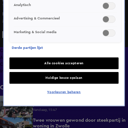
Analytisch
19 juli 2025, 09:58
Een persoon is in de nacht van vrijdag op zaterdag
Advertising & Commercieel
zwaargewond geraakt bij een mogelijk schietincident, aan
de Kromme Elleboog in Coevorden. Hulpdiensten kwamen
Marketing & Social media
met spoed in actie en verleenden ter plaatse medische
hulp.
Derde partijen lijst
Overzicht
Afleveringen
Alle cookies accepteren
Clips
Info
Huidige keuze opslaan
Clips
Voorkeuren beheren
Actievoerders XR van A12 verwijderd door
0:39
politie
Vandaag, 15:47
Twee vrouwen gewond door steekpartij in
0:45
woning in Zwolle