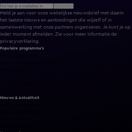
Aanmelden
Meld je aan voor onze wekelijkse nieuwsbrief met daarin
het laatste nieuws en aanbiedingen die wijzelf of in
samenwerking met onze partners organiseren. Je kunt je op
ieder moment afmelden. Zie voor meer informatie de
privacyverklaring
.
Populaire programma's
De Bondgenoten
A.S.S. - Anti Survival Show
De Oranjezomer
Mi Dushi: wat is dan liefde?
Lang Leve de Liefde
Het Blok
Nieuws & Actualiteit
Hart van Nederland
Nieuws van de Dag
Shownieuws
Vandaag Inside