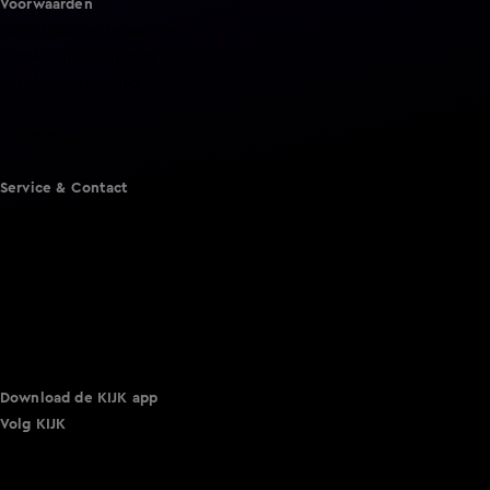
Voorwaarden
Gebruiksvoorwaarden
Cookie instellingen
Cookieverklaring
Privacyverklaring
Toegankelijkheid
Algemene voorwaarden KIJK
Service & Contact
Aanmelden voor een programma
Acties
Adverteren
Smart TV inlog
Over KIJK
Vacatures
Klantenservice
Download de KIJK app
Volg KIJK
©
2026 Talpa Network. Alle rechten voorbehouden. Geen
tekst- en datamining.