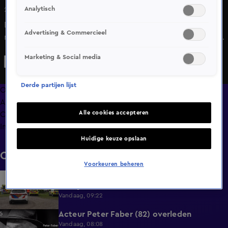
Analytisch
29 apr 2025, 19:42
De afgelopen tijd waren er vaak berichten over
Advertising & Commercieel
natuurbranden in het nieuws. De veiligheidsregio's slaan
hun handen ineen met de campagne 'Voorkomen van Vuur
Marketing & Social media
is jouw Natuur'. Hiermee hopen ze burgers bewust te
maken van hun acties en de gevolgen hiervan.
Derde partijen lijst
Overzicht
Afleveringen
Alle cookies accepteren
Clips
Info
Huidige keuze opslaan
Clips
Voorkeuren beheren
Surfer overleden na ernstig ongeval met
0:37
bootje in Steendam
Vandaag, 09:22
Acteur Peter Faber (82) overleden
0:59
Vandaag, 08:08