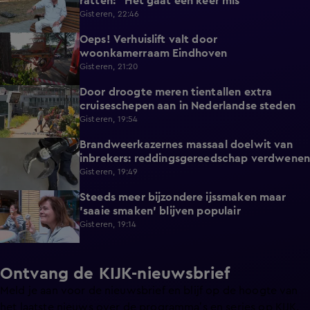
ratten: "Het gaat een keer mis"
Gisteren, 22:46
Oeps! Verhuislift valt door
0:58
woonkamerraam Eindhoven
Gisteren, 21:20
Door droogte meren tientallen extra
2:11
cruiseschepen aan in Nederlandse steden
Gisteren, 19:54
Brandweerkazernes massaal doelwit van
1:49
inbrekers: reddingsgereedschap verdwenen
Gisteren, 19:49
Steeds meer bijzondere ijssmaken maar
1:17
'saaie smaken' blijven populair
Gisteren, 19:14
Ontvang de KIJK-nieuwsbrief
Meld je aan voor de nieuwsbrief en blijf op de hoogte van
het laatste nieuws over de programma’s en series op KIJK.