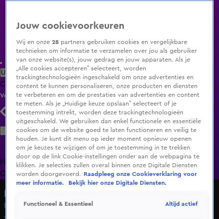
Jouw cookievoorkeuren
Wij en onze
28
partners gebruiken cookies en vergelijkbare
technieken om informatie te verzamelen over jou als gebruiker
van onze website(s), jouw gedrag en jouw apparaten. Als je
„Alle cookies accepteren” selecteert, worden
Uitzending Gemist
Populaire programma's
Zenders
Genres
trackingtechnologieën ingeschakeld om onze advertenties en
Clips
Films
Radio
Smart TV inlog
Shop
content te kunnen personaliseren, onze producten en diensten
te verbeteren en om de prestaties van advertenties en content
Volg KIJK
te meten. Als je „Huidige keuze opslaan” selecteert of je
toestemming intrekt, worden deze trackingtechnologieën
uitgeschakeld. We gebruiken dan enkel functionele en essentiële
Zoeken
cookies om de website goed te laten functioneren en veilig te
houden. Je kunt dit menu op ieder moment opnieuw openen
om je keuzes te wijzigen of om je toestemming in te trekken
door op de link Cookie-instellingen onder aan de webpagina te
Home
Uitzending Gemist
Programma's
De Bondgenoten
De
klikken. Je selecties zullen overal binnen onze Digitale Diensten
Oranjezomer
Livestreams
Shop
worden doorgevoerd.
Raadpleeg onze Cookieverklaring voor
meer informatie.
Bekijk hier onze Digitale Diensten.
Hart van Nederland - Late Editie
Altijd actief
Functioneel & Essentieel
Nieuwe campagne moet natuurbranden door burgers
voorkomen