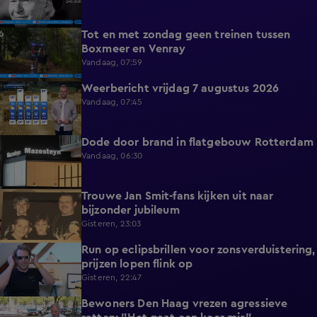
Tot en met zondag geen treinen tussen
0:36
Boxmeer en Venray
Vandaag, 07:59
Weerbericht vrijdag 7 augustus 2026
2:26
Vandaag, 07:45
Dode door brand in flatgebouw Rotterdam
0:37
Vandaag, 06:30
Trouwe Jan Smit-fans kijken uit naar
1:59
bijzonder jubileum
Gisteren, 23:03
Run op eclipsbrillen voor zonsverduistering,
2:06
prijzen lopen flink op
Gisteren, 22:47
Bewoners Den Haag vrezen agressieve
1:54