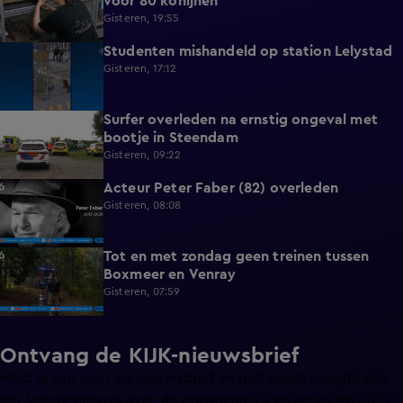
voor 80 konijnen
Gisteren, 19:55
Studenten mishandeld op station Lelystad
1:11
Gisteren, 17:12
Surfer overleden na ernstig ongeval met
0:37
bootje in Steendam
Gisteren, 09:22
Acteur Peter Faber (82) overleden
0:59
Gisteren, 08:08
Tot en met zondag geen treinen tussen
0:36
Boxmeer en Venray
Gisteren, 07:59
Ontvang de KIJK-nieuwsbrief
Meld je aan voor de nieuwsbrief en blijf op de hoogte van
het laatste nieuws over de programma’s en series op KIJK.