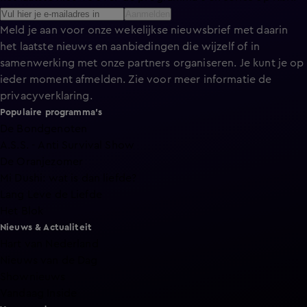
Aanmelden
Meld je aan voor onze wekelijkse nieuwsbrief met daarin
het laatste nieuws en aanbiedingen die wijzelf of in
samenwerking met onze partners organiseren. Je kunt je op
ieder moment afmelden. Zie voor meer informatie de
privacyverklaring
.
Populaire programma's
De Bondgenoten
A.S.S. - Anti Survival Show
De Oranjezomer
Mi Dushi: wat is dan liefde?
Lang Leve de Liefde
Het Blok
Nieuws & Actualiteit
Hart van Nederland
Nieuws van de Dag
Shownieuws
Vandaag Inside