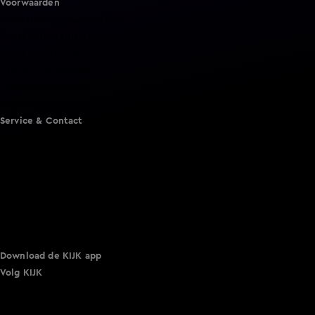
Voorwaarden
Gebruiksvoorwaarden
Cookie instellingen
Cookieverklaring
Privacyverklaring
Toegankelijkheid
Algemene voorwaarden KIJK
Service & Contact
Aanmelden voor een programma
Acties
Adverteren
Smart TV inlog
Over KIJK
Vacatures
Klantenservice
Download de KIJK app
Volg KIJK
©
2026 Talpa Network. Alle rechten voorbehouden. Geen
tekst- en datamining.