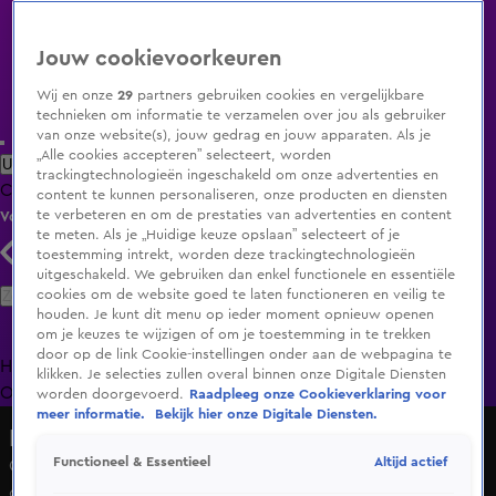
Jouw cookievoorkeuren
Wij en onze
29
partners gebruiken cookies en vergelijkbare
technieken om informatie te verzamelen over jou als gebruiker
van onze website(s), jouw gedrag en jouw apparaten. Als je
„Alle cookies accepteren” selecteert, worden
Uitzending Gemist
Populaire programma's
Zenders
Genres
trackingtechnologieën ingeschakeld om onze advertenties en
Clips
Films
Radio
Smart TV inlog
Shop
content te kunnen personaliseren, onze producten en diensten
te verbeteren en om de prestaties van advertenties en content
Volg KIJK
te meten. Als je „Huidige keuze opslaan” selecteert of je
toestemming intrekt, worden deze trackingtechnologieën
uitgeschakeld. We gebruiken dan enkel functionele en essentiële
Zoeken
cookies om de website goed te laten functioneren en veilig te
houden. Je kunt dit menu op ieder moment opnieuw openen
om je keuzes te wijzigen of om je toestemming in te trekken
door op de link Cookie-instellingen onder aan de webpagina te
Home
Uitzending Gemist
Programma's
De Bondgenoten
De
klikken. Je selecties zullen overal binnen onze Digitale Diensten
Oranjezomer
Livestreams
Shop
worden doorgevoerd.
Raadpleeg onze Cookieverklaring voor
meer informatie.
Bekijk hier onze Digitale Diensten.
Hart van Nederland - Late Editie
Altijd actief
Functioneel & Essentieel
Ga je op vakantie naar Spanje? Pas dan op voor deze
oplichtingstruc