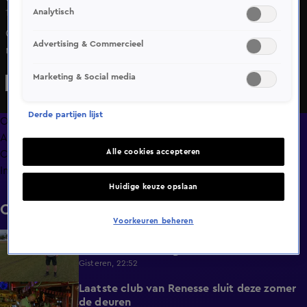
Analytisch
11 mrt 2025, 07:34
Ga je binnenkort naar Spanje? Pas dan goed op als je daar
Advertising & Commercieel
met de auto rondrijdt. Criminelen hebben namelijk een
nieuwe, sluwe manier bedacht om toeristen te bestelen.
Marketing & Social media
Derde partijen lijst
Overzicht
Afleveringen
Alle cookies accepteren
Clips
Info
Huidige keuze opslaan
Clips
Voorkeuren beheren
Overal heeft Nederland last van droogte,
1:54
behalve in deze regio
Gisteren, 22:52
Laatste club van Renesse sluit deze zomer
2:08
de deuren