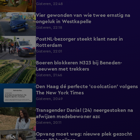
Gisteren, 22:48
Vier gewonden van wie twee ernstig na
0:30
ongeluk in Westkapelle
Gisteren, 22:18
PostNL-bezorger steekt klant neer in
0:26
Rotterdam
Gisteren, 22:01
Boeren blokkeren N323 bij Beneden-
0:33
Leeuwen met trekkers
Gisteren, 21:46
Den Haag dé perfecte 'coolcation' volgens
1:37
The New York Times
Gisteren, 20:49
Transgender Danial (24) neergestoken na
2:04
afwijzen medebewoner azc
Gisteren, 20:11
Opvang moet weg: nieuwe plek gezocht
1:56