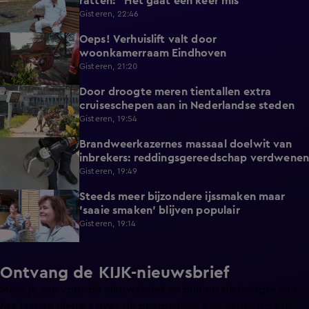
ratten: "Het gaat een keer mis"
Gisteren, 22:46
Oeps! Verhuislift valt door
0:58
woonkamerraam Eindhoven
Gisteren, 21:20
Door droogte meren tientallen extra
2:11
cruiseschepen aan in Nederlandse steden
Gisteren, 19:54
Brandweerkazernes massaal doelwit van
1:49
inbrekers: reddingsgereedschap verdwenen
Gisteren, 19:49
Steeds meer bijzondere ijssmaken maar
1:17
'saaie smaken' blijven populair
Gisteren, 19:14
Ontvang de KIJK-nieuwsbrief
Meld je aan voor de nieuwsbrief en blijf op de hoogte van
het laatste nieuws over de programma’s en series op KIJK.