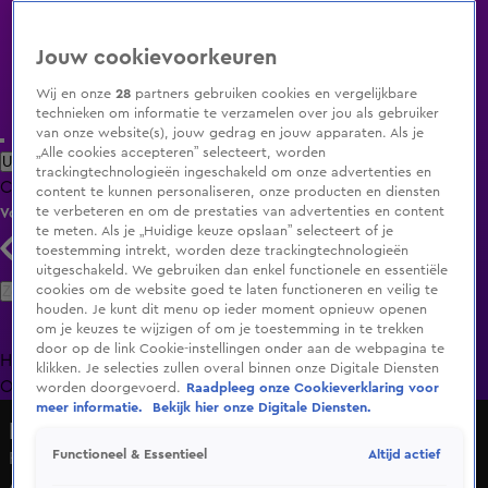
Jouw cookievoorkeuren
Wij en onze
28
partners gebruiken cookies en vergelijkbare
technieken om informatie te verzamelen over jou als gebruiker
van onze website(s), jouw gedrag en jouw apparaten. Als je
„Alle cookies accepteren” selecteert, worden
Uitzending Gemist
Populaire programma's
Zenders
Genres
trackingtechnologieën ingeschakeld om onze advertenties en
Clips
Films
Radio
Smart TV inlog
Shop
content te kunnen personaliseren, onze producten en diensten
te verbeteren en om de prestaties van advertenties en content
Volg KIJK
te meten. Als je „Huidige keuze opslaan” selecteert of je
toestemming intrekt, worden deze trackingtechnologieën
uitgeschakeld. We gebruiken dan enkel functionele en essentiële
Zoeken
cookies om de website goed te laten functioneren en veilig te
houden. Je kunt dit menu op ieder moment opnieuw openen
om je keuzes te wijzigen of om je toestemming in te trekken
door op de link Cookie-instellingen onder aan de webpagina te
Home
Uitzending Gemist
Programma's
De Bondgenoten
De
klikken. Je selecties zullen overal binnen onze Digitale Diensten
Oranjezomer
Livestreams
Shop
worden doorgevoerd.
Raadpleeg onze Cookieverklaring voor
meer informatie.
Bekijk hier onze Digitale Diensten.
Hart van Nederland - Late Editie
Altijd actief
Functioneel & Essentieel
Robert L. vrijgesproken van doden Susanna Boon uit
Amsterdam