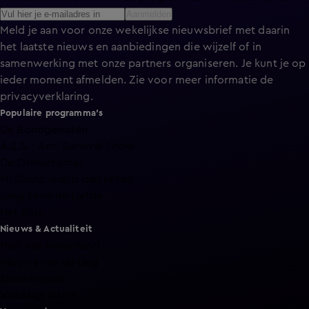
Aanmelden
Meld je aan voor onze wekelijkse nieuwsbrief met daarin
het laatste nieuws en aanbiedingen die wijzelf of in
samenwerking met onze partners organiseren. Je kunt je op
ieder moment afmelden. Zie voor meer informatie de
privacyverklaring
.
Populaire programma's
De Bondgenoten
A.S.S. - Anti Survival Show
De Oranjezomer
Mi Dushi: wat is dan liefde?
Lang Leve de Liefde
Het Blok
Nieuws & Actualiteit
Hart van Nederland
Nieuws van de Dag
Shownieuws
Vandaag Inside