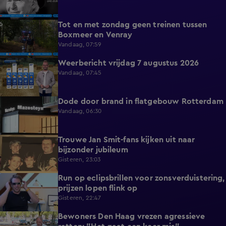
Tot en met zondag geen treinen tussen
0:36
Boxmeer en Venray
Vandaag, 07:59
Weerbericht vrijdag 7 augustus 2026
2:26
Vandaag, 07:45
Dode door brand in flatgebouw Rotterdam
0:37
Vandaag, 06:30
Trouwe Jan Smit-fans kijken uit naar
1:59
bijzonder jubileum
Gisteren, 23:03
Run op eclipsbrillen voor zonsverduistering,
2:06
prijzen lopen flink op
Gisteren, 22:47
Bewoners Den Haag vrezen agressieve
1:54