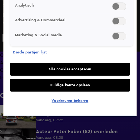
Analytisch
22 apr 2025, 17:41
De 46-jarige Robert L. is dinsdag vrijgesproken van het
Advertising & Commercieel
doden van toenmalige partner Susanna Boon in 2016.
Tegen L. was veertien jaar cel geëist. Dat heeft de
Marketing & Social media
rechtbank in Amsterdam besloten.
Derde partijen lijst
Overzicht
Afleveringen
Alle cookies accepteren
Clips
Info
Huidige keuze opslaan
Clips
Voorkeuren beheren
Surfer overleden na ernstig ongeval met
0:37
bootje in Steendam
Vandaag, 09:22
Acteur Peter Faber (82) overleden
0:59
Vandaag, 08:08