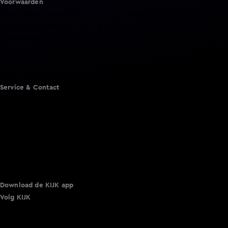
Voorwaarden
Gebruiksvoorwaarden
Cookie instellingen
Cookieverklaring
Privacyverklaring
Toegankelijkheid
Algemene voorwaarden KIJK
Service & Contact
Aanmelden voor een programma
Acties
Adverteren
Smart TV inlog
Over KIJK
Vacatures
Klantenservice
Download de KIJK app
Volg KIJK
©
2026 Talpa Network. Alle rechten voorbehouden. Geen
tekst- en datamining.